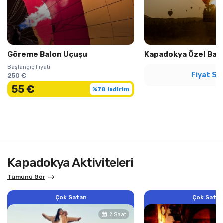
Göreme Balon Uçuşu
Kapadokya Özel Bal
Başlangıç Fiyatı
Fiyat So
250 €
55 €
%78 indirim
Kapadokya Aktiviteleri
Tümünü Gör
Çok Satan
Çok Sata
2 Saat