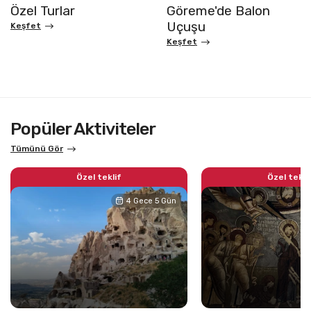
Özel Turlar
Göreme'de Balon
Uçuşu
Keşfet
Keşfet
Popüler Aktiviteler
Tümünü Gör
Özel teklif
Özel tekli
4 Gece 5 Gün