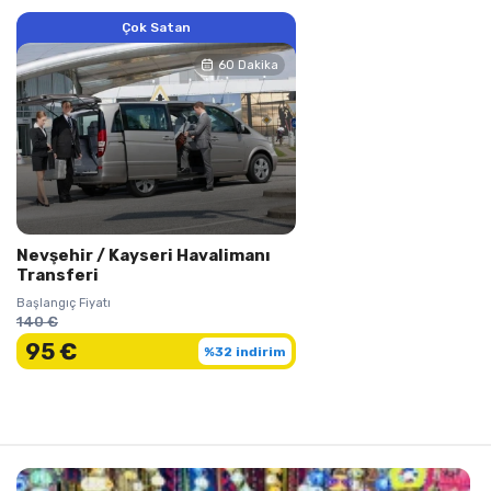
Çok Satan
60 Dakika
Nevşehir / Kayseri Havalimanı
Transferi
Başlangıç Fiyatı
140 €
95 €
%32 indirim