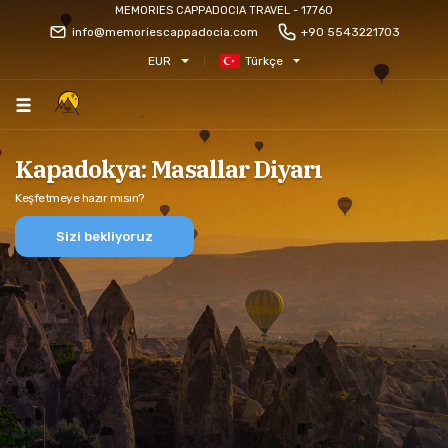
MEMORIES CAPPADOCIA TRAVEL - 17760
info@memoriescappadocia.com
+90 5543221703
EUR
Türkçe
Kapadokya: Masallar Diyarı
Keşfetmeye hazır mısın?
Sizi bekliyoruz