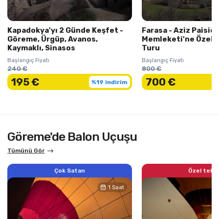
Kapadokya'yı 2 Günde Keşfet -
Farasa - Aziz Paisio
Göreme, Ürgüp, Avanos,
Memleketi'ne Özel B
Kaymaklı, Sinasos
Turu
Başlangıç Fiyatı
Başlangıç Fiyatı
240 €
800 €
195 €
700 €
%19 indirim
Göreme'de Balon Uçuşu
Tümünü Gör
Çok Satan
Özel tekli
1 Saat