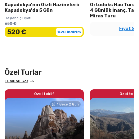
Kapadokya'nın Gizli Hazineleri:
Ortodoks Hac Turu 
Kapadokya'da 5 Gün
4 Günlük İnanç, Tari
Miras Turu
Başlangıç Fiyatı
650 €
Fiyat So
520 €
%20 indirim
Özel Turlar
Tümünü Gör
Özel teklif
Özel tekli
1 Gece 2 Gün