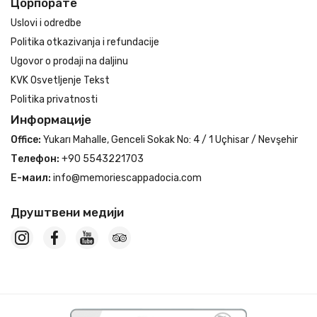
Цорпорате
Uslovi i odredbe
Politika otkazivanja i refundacije
Ugovor o prodaji na daljinu
KVK Osvetljenje Tekst
Politika privatnosti
Информације
Office:
Yukarı Mahalle, Genceli Sokak No: 4 / 1 Uçhisar / Nevşehir
Телефон:
+90 5543221703
Е-маил:
info@memoriescappadocia.com
Друштвени медији