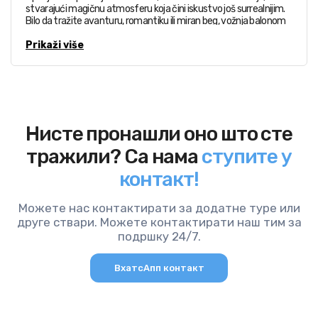
stvarajući magičnu atmosferu koja čini iskustvo još surrealnijim.
Bilo da tražite avanturu, romantiku ili miran beg, vožnja balonom
u zoru u Kapadokiji je nešto što nikada nećete zaboraviti.
Prikaži više
Нисте пронашли оно што сте
тражили? Са нама
ступите у
контакт!
Можете нас контактирати за додатне туре или
друге ствари. Можете контактирати наш тим за
подршку 24/7.
ВхатсАпп контакт