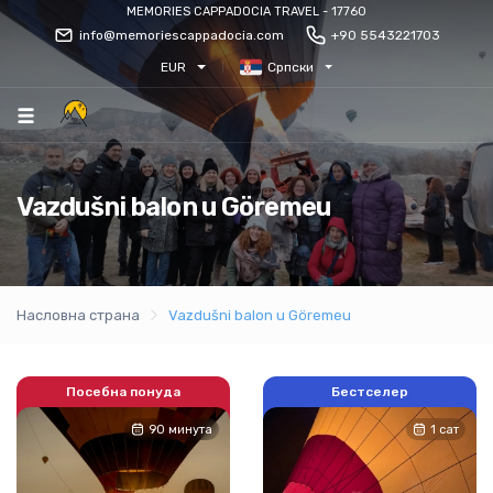
MEMORIES CAPPADOCIA TRAVEL - 17760
info@memoriescappadocia.com
+90 5543221703
EUR
Српски
Vazdušni balon u Göremeu
Насловна страна
Vazdušni balon u Göremeu
Посебна понуда
Бестселер
90 минута
1 сат