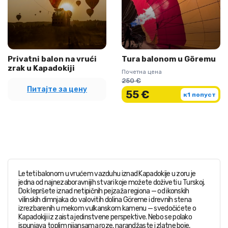
Privatni balon na vrući
Tura balonom u Göremu
zrak u Kapadokiji
Почетна цена
250 €
Питајте за цену
55 €
к1 попуст
Leteti balonom u vrućem vazduhu iznad Kapadokije u zoru je
jedna od najnezaboravnijih stvari koje možete doživeti u Turskoj.
Dok lepršete iznad netipičnih pejzaža regiona — od ikonskih
vilinskih dimnjaka do valovitih dolina Göreme i drevnih stena
izrezbarenih u mekom vulkanskom kamenu — svedočićete o
Kapadokiji iz zaista jedinstvene perspektive. Nebo se polako
ispunjava toplim nijansama roze, narandžaste i zlatne boje,