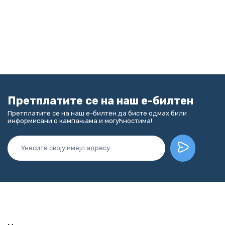
Претплатите се на наш е-билтен
Претплатите се на наш е-билтен да бисте одмах били
информисани о кампањама и могућностима!