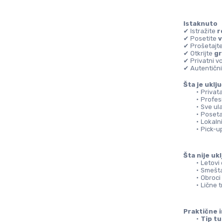
Istaknuto
✔ Istražite 
r
✔ Posetite 
v
✔ Prošetajt
✔ Otkrijte 
gr
✔ Privatni vo
✔ Autentični
Šta je uklj
Privat
Profesi
Sve ul
Poseta 
Lokalni
Pick-up
Šta nije uk
Letovi
Smešta
Obroci 
Lične 
Praktične 
Tip tu