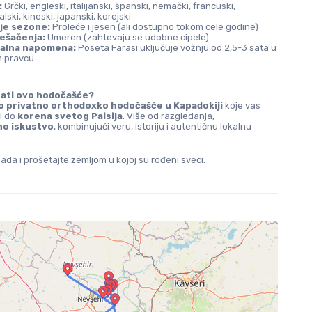
:
 Grčki, engleski, italijanski, španski, nemački, francuski, 
lski, kineski, japanski, korejski
je sezone:
 Proleće i jesen (ali dostupno tokom cele godine)
pešačenja:
 Umeren (zahtevaju se udobne cipele)
jalna napomena:
 Poseta Farasi uključuje vožnju od 2,5-3 sata u 
 pravcu
rati ovo hodočašće?
o privatno orthodoxko hodočašće u Kapadokiji
 koje vas 
i do 
korena svetog Paisija
. Više od razgledanja, 
o iskustvo
, kombinujući veru, istoriju i autentičnu lokalnu 
sada i prošetajte zemljom u kojoj su rođeni sveci.