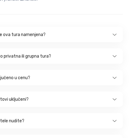
je ova tura namenjena?
ovo privatna ili grupna tura?
ključeno u cenu?
letovi uključeni?
tele nudite?