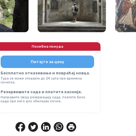
Посебна понуда
Питајте за цену
Бесплатно отказивање и повраћај новца.
Тура се може отказати до 24 сата пре времена
почетка.
Резервишите сада и платите касније.
Направите своју резервацију сада, платите било
када пре него што обилазак почне.