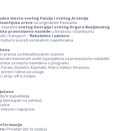
odno mesto svetog Paisija i svetog Arsenija
izantijske crkve
 sa originalnim freskama
e stazama 
svetog Georgija i svetog Grgura Nazijanskog
čko pravoslavno nasleđe
 u Sinasosu i Güzelyurtu
dič i transport – 
fleksibilno i udobno
 kulturni susreti sa lokalnim zajednicama
učeno
an prevoz sa klimatizovanim vozilom
onalni licencirani vodič (specijalista za pravoslavno nasleđe)
aznice za mesta navedena u programu
Farasi, Güzelöz, Kaymaklı, Ihlara Valley i Sinasosu
 porezi i takse za usluge
 i drop-off iz hotela
ljučeno
 do/iz Kapadokije
j (dostupan na zahtev)
i pića
troškove i napojnice
informacije
re:
 Privatan (do 12 osoba)