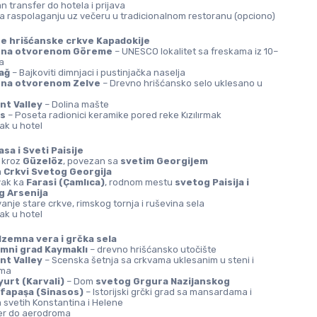
n transfer do hotela i prijava
a raspolaganju uz večeru u tradicionalnom restoranu (opciono)
ne hrišćanske crkve Kapadokije
 na otvorenom Göreme
 – UNESCO lokalitet sa freskama iz 10–
a
ağ
 – Bajkoviti dimnjaci i pustinjačka naselja
 na otvorenom Zelve
 – Drevno hrišćansko selo uklesano u 
nt Valley
 – Dolina mašte
s
 – Poseta radionici keramike pored reke Kızılırmak
ak u hotel
asa i Sveti Paisije
 kroz 
Güzelöz
, povezan sa 
svetim Georgijem
 
Crkvi Svetog Georgija
ak ka 
Farasi (Çamlıca)
, rodnom mestu 
svetog Paisija i 
g Arsenija
vanje stare crkve, rimskog tornja i ruševina sela
ak u hotel
dzemna vera i grčka sela
mni grad Kaymaklı
 – drevno hrišćansko utočište
nt Valley
 – Scenska šetnja sa crkvama uklesanim u steni i 
ama
urt (Karvali)
 – Dom 
svetog Grgura Nazijanskog
fapaşa (Sinasos)
 – Istorijski grčki grad sa mansardama i 
 svetih Konstantina i Helene
er do aerodroma