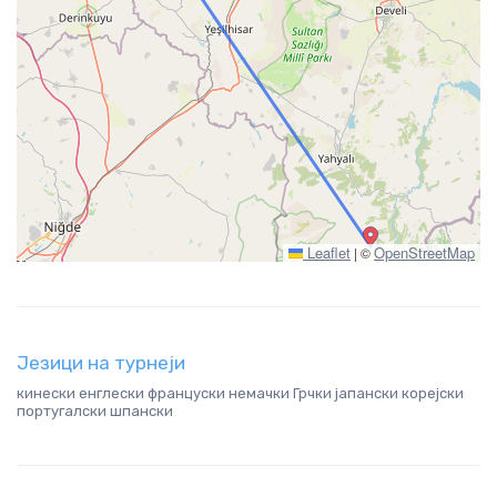
Leaflet
OpenStreetMap
|
©
Језици на турнеји
кинески енглески француски немачки Грчки јапански корејски
португалски шпански