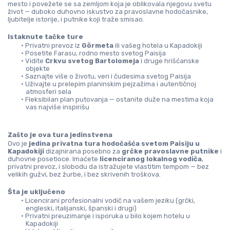
mesto i povežete se sa zemljom koja je oblikovala njegovu svetu 
život — duboko duhovno iskustvo za pravoslavne hodočasnike, 
ljubitelje istorije, i putnike koji traže smisao.
Istaknute tačke ture
Privatni prevoz iz 
Görmeta
 ili vašeg hotela u Kapadokiji
Posetite Farasu, rodno mesto svetog Paisija
Vidite 
Crkvu svetog Bartolomeja
 i druge hrišćanske 
objekte
Saznajte više o životu, veri i čudesima svetog Paisija
Uživajte u prelepim planinskim pejzažima i autentičnoj 
atmosferi sela
Fleksibilan plan putovanja — ostanite duže na mestima koja 
vas najviše inspirišu
Zašto je ova tura jedinstvena
Ovo je 
jedina privatna tura hodočašća svetom Paisiju u 
Kapadokiji
 dizajnirana posebno za 
grčke pravoslavne putnike
 i 
duhovne posetioce. Imaćete 
licenciranog lokalnog vodiča
, 
privatni prevoz, i slobodu da istražujete vlastitim tempom — bez 
velikih gužvi, bez žurbe, i bez skrivenih troškova.
Šta je uključeno
Licencirani profesionalni vodič na vašem jeziku (grčki, 
engleski, italijanski, španski i drugi)
Privatni preuzimanje i isporuka u bilo kojem hotelu u 
Kapadokiji