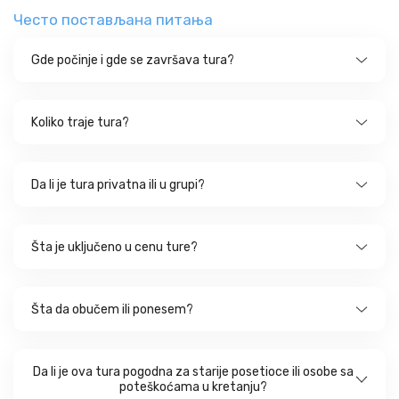
Често постављана питања
Gde počinje i gde se završava tura?
Koliko traje tura?
Da li je tura privatna ili u grupi?
Šta je uključeno u cenu ture?
Šta da obučem ili ponesem?
Da li je ova tura pogodna za starije posetioce ili osobe sa
poteškoćama u kretanju?