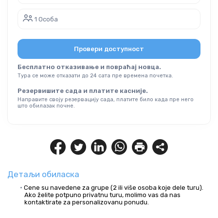
1 Особа
Провери доступност
Бесплатно отказивање и повраћај новца.
Тура се може отказати до 24 сата пре времена почетка.
Резервишите сада и платите касније.
Направите своју резервацију сада, платите било када пре него
што обилазак почне.
Детаљи обиласка
Cene su navedene za grupe (2 ili više osoba koje dele turu). 
Ako želite potpuno privatnu turu, molimo vas da nas 
kontaktirate za personalizovanu ponudu.