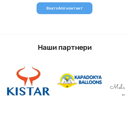
ВхатсАпп контакт
Наши партнери