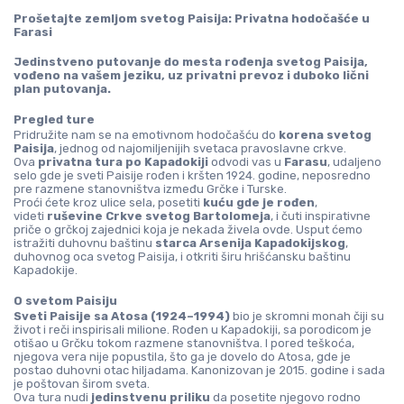
Prošetajte zemljom svetog Paisija: Privatna hodočašće u 
Farasi
Jedinstveno putovanje do mesta rođenja svetog Paisija, 
vođeno na vašem jeziku, uz privatni prevoz i duboko lični 
plan putovanja.
Pregled ture
Pridružite nam se na emotivnom hodočašću do 
korena svetog 
Paisija
, jednog od najomiljenijih svetaca pravoslavne crkve. 
Ova 
privatna tura po Kapadokiji
 odvodi vas u 
Farasu
, udaljeno 
selo gde je sveti Paisije rođen i kršten 1924. godine, neposredno 
pre razmene stanovništva između Grčke i Turske.
Proći ćete kroz ulice sela, posetiti 
kuću gde je rođen
, 
videti 
ruševine Crkve svetog Bartolomeja
, i čuti inspirativne 
priče o grčkoj zajednici koja je nekada živela ovde. Usput ćemo 
istražiti duhovnu baštinu 
starca Arsenija Kapadokijskog
, 
duhovnog oca svetog Paisija, i otkriti širu hrišćansku baštinu 
Kapadokije.
O svetom Paisiju
Sveti Paisije sa Atosa (1924–1994)
 bio je skromni monah čiji su 
život i reči inspirisali milione. Rođen u Kapadokiji, sa porodicom je 
otišao u Grčku tokom razmene stanovništva. I pored teškoća, 
njegova vera nije popustila, što ga je dovelo do Atosa, gde je 
postao duhovni otac hiljadama. Kanonizovan je 2015. godine i sada 
je poštovan širom sveta.
Ova tura nudi 
jedinstvenu priliku
 da posetite njegovo rodno 