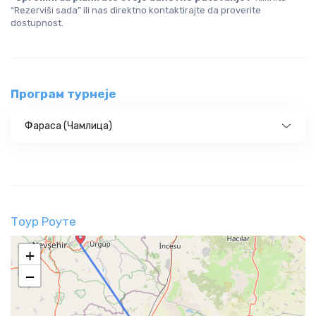
“Rezerviši sada” ili nas direktno kontaktirajte da proverite 
dostupnost.
Програм турнеје
Фараса (Чамлица)
Тоур Роуте
+
−