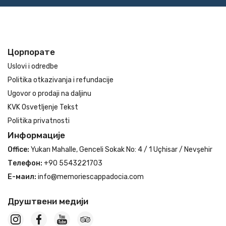
Цорпорате
Uslovi i odredbe
Politika otkazivanja i refundacije
Ugovor o prodaji na daljinu
KVK Osvetljenje Tekst
Politika privatnosti
Информације
Office:
Yukarı Mahalle, Genceli Sokak No: 4 / 1 Uçhisar / Nevşehir
Телефон:
+90 5543221703
Е-маил:
info@memoriescappadocia.com
Друштвени медији