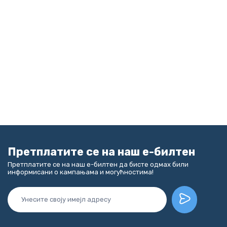
Претплатите се на наш е-билтен
Претплатите се на наш е-билтен да бисте одмах били
информисани о кампањама и могућностима!