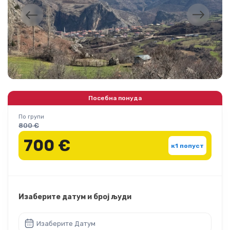
Посебна понуда
По групи
800 €
700 €
к1 попуст
Изаберите датум и број људи
Изаберите Датум