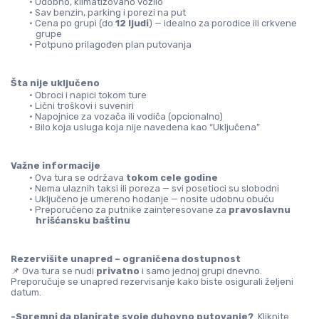
Udobno, klimatizovano vozilo
Sav benzin, parking i porezi na put
Cena po grupi (do 
12 ljudi
) — idealno za porodice ili crkvene 
grupe
Potpuno prilagođen plan putovanja
Šta nije uključeno
Obroci i napici tokom ture
Lični troškovi i suveniri
Napojnice za vozača ili vodiča (opcionalno)
Bilo koja usluga koja nije navedena kao “Uključena”
Važne informacije
Ova tura se održava 
tokom cele godine
Nema ulaznih taksi ili poreza — svi posetioci su slobodni
Uključeno je umereno hodanje — nosite udobnu obuću
Preporučeno za putnike zainteresovane za 
pravoslavnu 
hrišćansku baštinu
Rezervišite unapred – ograničena dostupnost
📌 Ova tura se nudi 
privatno
 i samo jednoj grupi dnevno. 
Preporučuje se unapred rezervisanje kako biste osigurali željeni 
datum.
-Spremni da planirate svoje duhovno putovanje? 
 Kliknite 