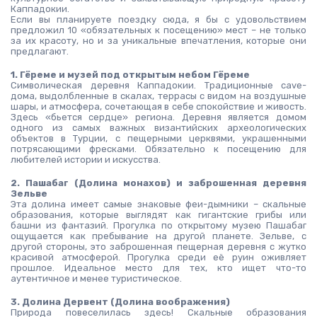
Каппадокии.
Если вы планируете поездку сюда, я бы с удовольствием 
предложил 10 «обязательных к посещению» мест – не только 
за их красоту, но и за уникальные впечатления, которые они 
предлагают.
1. Гёреме и музей под открытым небом Гёреме
Символическая деревня Каппадокии. Традиционные cave-
дома, выдолбленные в скалах, террасы с видом на воздушные 
шары, и атмосфера, сочетающая в себе спокойствие и живость. 
Здесь «бьется сердце» региона. Деревня является домом 
одного из самых важных византийских археологических 
объектов в Турции, с пещерными церквями, украшенными 
потрясающими фресками. Обязательно к посещению для 
любителей истории и искусства.
2. Пашабаг (Долина монахов) и заброшенная деревня 
Зельве
Эта долина имеет самые знаковые феи-дымники – скальные 
образования, которые выглядят как гигантские грибы или 
башни из фантазий. Прогулка по открытому музею Пашабаг 
ощущается как пребывание на другой планете. Зельве, с 
другой стороны, это заброшенная пещерная деревня с жутко 
красивой атмосферой. Прогулка среди её руин оживляет 
прошлое. Идеальное место для тех, кто ищет что-то 
аутентичное и менее туристическое.
3. Долина Дервент (Долина воображения)
Природа повеселилась здесь! Скальные образования 