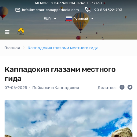
MEMORIES CAPPADOCIA TRAVEL - 17760
info@memoriescappadocia.com
+90 5543221703
EUR
Русский
Главная
Каппадокия глазами местного гида
Каппадокия глазами местного
гида
07-06-2025
Пейзажи и Каппадокия
Делиться