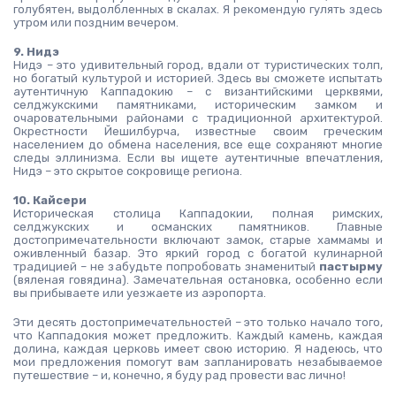
голубятен, выдолбленных в скалах. Я рекомендую гулять здесь 
утром или поздним вечером.
9. Нидэ
Нидэ – это удивительный город, вдали от туристических толп, 
но богатый культурой и историей. Здесь вы сможете испытать 
аутентичную Каппадокию – с византийскими церквями, 
селджукскими памятниками, историческим замком и 
очаровательными районами с традиционной архитектурой. 
Окрестности Йешилбурча, известные своим греческим 
населением до обмена населения, все еще сохраняют многие 
следы эллинизма. Если вы ищете аутентичные впечатления, 
Нидэ – это скрытое сокровище региона.
10. Кайсери
Историческая столица Каппадокии, полная римских, 
селджукских и османских памятников. Главные 
достопримечательности включают замок, старые хаммамы и 
оживленный базар. Это яркий город с богатой кулинарной 
традицией – не забудьте попробовать знаменитый 
пастырму
(вяленая говядина). Замечательная остановка, особенно если 
вы прибываете или уезжаете из аэропорта.
Эти десять достопримечательностей – это только начало того, 
что Каппадокия может предложить. Каждый камень, каждая 
долина, каждая церковь имеет свою историю. Я надеюсь, что 
мои предложения помогут вам запланировать незабываемое 
путешествие – и, конечно, я буду рад провести вас лично!