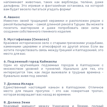
напоминают животных, таких как верблюды, тюлени, даже 
дельфины. Это игривая и фантазийная остановка, на которой 
вам будет весело пытаться угадать формы!
4. Аванос
Известен своей традицией керамики и расположен рядом с 
рекой Кызылырмак – самой длинной рекой в Турции. Вы можете 
посетить мастерские и даже попробовать свои силы в 
создании собственного глиняного изделия.
5. Мустафапаша (Синасос)
Красивое историческое село с старыми греческими усадьбами, 
каменными церквями и атмосферой из другой эпохи. Если вы 
хотите почувствовать связь между Грецией и Каппадокией, это 
место для вас.
6. Подземный город Каймаклы
Один из крупнейших подземных городов в Каппадокии с 
множеством уровней и туннелей. Идеально для тех, кто 
интересуется тем, как люди выживали в трудные времена – 
буквально живя под землей.
7. Долина Ихлара
Единственный настоящий каньон в Каппадокии. Отличное 
место для пеших прогулок – это как «секретная тропа», 
которая возвращает вас назад во времени.
8. Долина Земи
Красивый маршрут между Учхисаром и Гёреме, полный 