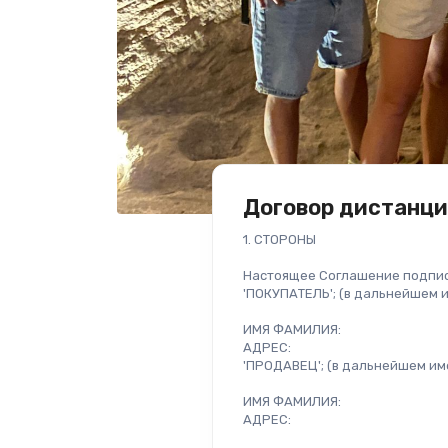
Договор дистанц
1. СТОРОНЫ

Настоящее Соглашение подписано между следующими сторонами в рамках условий, изложенных ниже. 
'ПОКУПАТЕЛЬ'; (в дальнейшем именуемый как "ПОКУПАТЕЛЬ" в контракте)

ИМЯ ФАМИЛИЯ: 
АДРЕС: 
'ПРОДАВЕЦ'; (в дальнейшем именуемый как "ПРОДАВЕЦ" в контракте)

ИМЯ ФАМИЛИЯ: 
АДРЕС: 

Принимая этот контракт, ПОКУПАТЕЛЬ заранее принимает, что если предмет контракта одобрит заказ, он будет обязан оплатить цену заказа и дополнительные сборы, если таковые имеются, такие как транспортные расходы и налоги, и что он был проинформирован об этом.

2. ОПРЕДЕЛЕНИЯ

В применении и интерпретации настоящего контракта термины, указанные ниже, будут означать следующие определения.

МИНИСТР: Министр таможни и торговли, 
МИНИСТЕРСТВО: Министерство таможни и торговли, 
ЗАКОН: Закон о защите прав потребителей № 6502, 
ПРАВИЛА: Правила дистанционных контрактов (OG:27.11.2014/29188) 
УСЛУГА: предмет любой потребительской сделки, кроме поставки товаров, выполненной или обещанной в обмен на плату или выгоду, 
ПРОДАВЕЦ: компания, предлагающая товары потребителю в рамках своей коммерческой или профессиональной деятельности или действующая от имени или по поручению поставщика, 
ПОКУПАТЕЛЬ: физическое или юридическое лицо, которое приобретает, использует или получает выгоду от товара или услуги для коммерческих или непрофессиональных целей, 
САЙТ: веб-сайт ПРОДАВЦА, 
КЛИЕНТ: физическое или юридическое лицо, которое запрашивает товар или услугу через веб-сайт ПРОДАВЦА, 
СТОРОНЫ: ПРОДАВЕЦ и ПОКУПАТЕЛЬ, 
СОГЛАШЕНИЕ: этот контракт, заключенный между ПРОДАВЦОМ и ПОКУПАТЕЛЕМ, 
ТОВАР(Ы): относится к движимым товарам, являющимся предметом покупок и программного обеспечения, звука, образа и аналогичных нематериальных товаров, подготовленных для использования в электронной среде.

3. ПРЕДМЕТ

Настоящее Соглашение регулирует права и обязательства сторон в соответствии с положениями Закона № 6502 о защите прав потребителей и Правилами дистанционных контрактов, касающимися продажи и доставки продукта, характеристики и цена продажи которых указаны ниже, который ПОКУПАТЕЛЬ заказал электронным способом через веб-сайт ПРОДАВЦА.

Цены, указанные и объявленные на сайте, являются ценами продаж. Рекламируемые цены и обещания действительны до их обновления и изменения. Цены, объявленные на определенный срок, действительны до конца указанного периода.

4. ИНФОРМАЦИЯ О ПРОДАВЦЕ

Наименование 
Адрес 
Телефон 
Факс 
Электронная почта 

5. ИНФОРМАЦИЯ О ПОКУПАТЕЛЕ

Лицо, которому будет доставлено 
Адрес доставки 
Телефон 
Факс 
Электронная почта/имя пользователя 

6. ИНФОРМАЦИЯ О ЛИЦЕ, ДЕЛАЮЩЕМ ЗАКАЗ

Имя/Фамилия/Название 
Адрес 
Телефон 
Факс 
Электронная почта/имя пользователя 

7. ИНФОРМАЦИЯ О КОНТРАКТНОМ ТОВАРЕ/ТОВАРАХ

1. Основные характеристики Товара/Товара/Товаров/Услуги (тип, количество, марка/модель, цвет, номер) опубликованы на веб-сайте ПРОДАВЦА. Если ПРОДАВЕЦ организует акцию, вы можете ознакомиться с основными характеристиками соответствующего товара во время акции. Действительно до даты акции.

7.2. Цены, указанные и объявленные на сайте, являются ценами продаж. Рекламируемые цены и обещания действительны до их обновления и изменения. Цены, объявленные на определенный срок, действительны до конца указанного периода.

7.3. Цена продажи товаров или услуг, предметом контракта, включая все налоги, показана ниже.

Описание продукта 
Количество 
Цена за единицу 
Промежуточный итог 
(включая НДС) 
Сумма доставки 
Итого 
Способ и план оплаты 
Адрес доставки 
Человек, которому будет доставлено 
Биллинг адрес 
Дата заказа 
Дата доставки 
Способ доставки 

7.4. Транспортные расходы, которые представляют собой стоимость доставки продукта, будут оплачены ПОКУПАТЕЛЕМ.

8. ИНФОРМАЦИЯ О СЧЕТЕ

Имя/Фамилия/Название 
Адрес 
Телефон 
Факс 
Электронная почта/имя пользователя 
Доставка счета: Во время доставки счета заказа, по адресу счета вместе с заказом. Он будет доставлен.

9. ОБЩИЕ ПОЛОЖЕНИЯ

9.1. ПОКУПАТЕЛЬ принимает, заявляет и обязуется, что он прочитал предварительную информацию о основных характеристиках, цене продажи, способе оплаты и доставке товара, предметом контракта на веб-сайте ПРОДАВЦА, и что он проинформирован и дает необходимое подтверждение в электронной среде. ПОКУПАТЕЛЬ; Он/она принимает, заявляет и обязуется, что он/она подтверждает Предварительную информацию в электронной среде, получил адрес, который должен быть предоставлен ПРОДАВЦЕМ ПОКУПАТЕЛЮ до заключения дистанционного договора, основные характеристики заказываемых продуктов, цену продуктов с учетом налогов, информацию о платеже и доставке точно и полностью.

9.2. Каждый продукт, предметом контракта, доставляется лицу и/или организации по адресу, указанному ПОКУПАТЕЛЕМ или ПОКУПАТЕЛЕМ в течение периода, указанного в разделе предварительной информации на веб-сайте, в зависимости от расстояния от места жительства ПОКУПАТЕЛЯ, при условии, что он не превышает законный срок в 30 дней. Если продукт не может быть доставлен ПОКУПАТЕЛЮ в течение данного срока, ПОКУПАТЕЛЬ оставляет за собой право расторгнуть контракт.

9.3. ПРОДАВЕЦ обязуется доставить продукт, предметом контракта полностью, в соответствии с характеристиками, указанными в заказе, и с гарантийными документами, руководствами пользователя, если таковые имеются, и информация и документы, необходимые для работы, свободные от всякого рода дефектов, в соответствии с требованиями законодательства, в прочном, стандартном. Он принимает, заявляет и обязуется выполнять работу в соответствии с принципами точности и добросовестности, поддерживать и повышать качество обслуживания, проявлять необходимую заботу и внимание во время выполнения работы, действовать с осторожностью и предусмотрительностью.

9.4. ПРОДАВЕЦ может предоставить другой товар равного качества и цены, проинформировав ПОКУПАТЕЛЯ и получив его явное согласие, до истечения контрактного обязательства.

9.5. ПРОДАВЕЦ принимает, заявляет и обязуется, что если невозможно исполнить продукт или услугу, предметом заказа, он уведомит потребителя письменно в течение 3 дней с даты узнавания об этой ситуации и вернет полную цену ПОКУПАТЕЛЮ в течение 14 дней.

9.6. ПОКУПАТЕЛЬ принимает, заявляет и обязуется, что он/она подтвердит это Соглашение в электронной среде для доставки продукта, предметом контракта, и что если цена контракта не будет оплачена по любой причине и/или отменена в банковских записях, обязательство ПРОДАВЦА по доставке контрактного продукта исчезнет.

9.7. После доставки продукта, предметом контракта, лицу и/или организации по адресу, указанному ПОКУПАТЕЛЕМ или ПОКУПАТЕЛЕМ, в результате неправомерного использования кредитной карты ПОКУПАТЕЛЯ неавторизованными лицами, если цена продукта, предметом контракта, не будет оплачена ПРОДАВЦУ соответствующим банком или финансовым учреждением. Он принимает, заявляет и обязуется вернуть его ПРОДАВЦУ в течение 3 дней за счет ПРОДАВЦА на доставку.

9.8. ПРОДАВЕЦ принимает, заявляет и обязуется уведомить ПОКУПАТЕЛЯ, если продукт, предметом контракта не может быть доставлен вовремя из-за форс-мажорных обстоятельств, которые развиваются за пределами воли сторон, непредсказуемы и мешают и/или задерживают выполнение обязательств сторон. У ПОКУПАТЕЛЯ также есть право потребовать от ПРОДАВЦА отмены заказа, замены товара, предметом контракта, на его предшественника, если такой имеется, и/или задержки срока доставки до устранения препятствия. В случае отмены заказа ПОКУПАТЕЛЕМ сумма продукта выплачивается ему наличными и полностью в течение 14 дней по платежам, совершенным ПОКУПАТЕЛЕМ наличными. В платежах, совершенных ПОКУПАТЕЛЕМ кредитной картой, сумма продукта возвращается соответствующему банку в течение 14 дней после отмены заказа ПОКУПАТЕЛЕМ. ПОКУПАТЕЛЬ может потратить в среднем 2-3 недели, чтобы вернуть сумму, возвращенную ПРОДАВЦЕМ на кредитную карту, на счет ПОКУПАТЕЛЯ в банке. принимает, заявляет и обязуется, что не несет ответственности.

9.9. Адрес, электронная почта, телефонные линии и другая контактная информация, указанные ПОКУПАТЕЛЕМ в регистрационной форме на сайте или обновленные позже им, прокси путем письма, электронной почты, SMS, телефонного звонка и другими средствами, связи, маркетинга, уведомления и имеет право обращаться к ПОКУПАТЕЛЮ для других целей. Принимая этот контракт, ПОКУПАТЕЛЬ принимает и заявляет, что ПРОДАВЕЦ может заниматься вышеупомянутыми коммуникационными действиями.

9.10. ПОКУПАТЕЛЬ обязан осмотреть заключенные товары/услуги до их получения; поврежденные, сломанные, разорванные упаковки и т.д. поврежденные и дефектные товары/услуги не будут приняты от курьерской компании. Полученные товары/услуги считаются неповрежденными и целыми. Ответственность за бережное хранение товаров/услуг после доставки лежит на ПОКУПАТЕЛЕ. Если право на отзыв будет использоваться, товары/услуги не должны использоваться. Счет должен быть возвращен.

9.11. Если ПОКУПАТЕЛЬ и владелец кредитной карты, использованной для заказа, не совпадают, или если будет обнаружена угроза безопасности, касающаяся кредитной карты, используемой в заказе, до доставки продукта ПОКУПАТЕЛЮ, ПРОДАВЕЦ должен предоставить личные данные и контактную информацию владельца кредитной карты, выписку предыдущего месяца кредитной карты, используемой в заказе, или запросить от ПОКУПАТЕЛЯ предоставление письма от банка, к которому принадлежит владелец карты, свидетельствующее о том, что кредитная карта принадлежит ему. Заказ будет приостановлен до тех пор, пока ПОКУПАТЕЛЬ не предоставит запрашиваемую информацию/документы, и если вышеупомянутые требования не будут выполнены в течение 24 часов, ПРОДАВЕЦ имеет право отменить заказ.

9.12. ПОКУПАТЕЛЬ заявляет и обязуется, что личная и другая информация, предоставленная при подписке на веб-сайт, принадлежащий ПРОДАВЦУ, является истинной, и что ПРОДАВЕЦ немедленно возместит все убытки, наличными и заранее, после первого уведомления ПРОДАВЦА.

9.13. ПОКУПАТЕЛЬ принимает и обязуется с самого начала соблюдать положения законодательства и не нарушать их при использовании веб-сайта ПРОДАВЦА. В противном случае вся юридическая