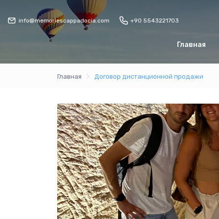
info@memoriescappadocia.com
+90 5543221703
Главная
Главная
Договор дистанционной продажи