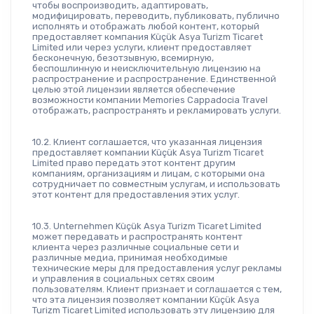
чтобы воспроизводить, адаптировать, 
модифицировать, переводить, публиковать, публично 
исполнять и отображать любой контент, который 
предоставляет компания Küçük Asya Turizm Ticaret 
Limited или через услуги, клиент предоставляет 
бесконечную, безотзывную, всемирную, 
беспошлинную и неисключительную лицензию на 
распространение и распространение. Единственной 
целью этой лицензии является обеспечение 
возможности компании Memories Cappadocia Travel 
отображать, распространять и рекламировать услуги.
10.2. Клиент соглашается, что указанная лицензия 
предоставляет компании Küçük Asya Turizm Ticaret 
Limited право передать этот контент другим 
компаниям, организациям и лицам, с которыми она 
сотрудничает по совместным услугам, и использовать 
этот контент для предоставления этих услуг.
10.3. Unternehmen Küçük Asya Turizm Ticaret Limited 
может передавать и распространять контент 
клиента через различные социальные сети и 
различные медиа, принимая необходимые 
технические меры для предоставления услуг рекламы 
и управления в социальных сетях своим 
пользователям. Клиент признает и соглашается с тем, 
что эта лицензия позволяет компании Küçük Asya 
Turizm Ticaret Limited использовать эту лицензию для 