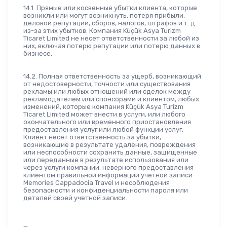
14.1. Прямые или косвенные убытки клиента, которые 
возникли или могут возникнуть, потеря прибыли, 
деловой репутации, сборов, налогов, штрафов и т. д. 
из-за этих убытков. Компания Küçük Asya Turizm 
Ticaret Limited не несет ответственности за любой из 
них, включая потерю репутации или потерю данных в 
бизнесе.
14.2. Полная ответственность за ущерб, возникающий 
от недостоверности, точности или существования 
рекламы или любых отношений или сделок между 
рекламодателем или спонсорами и клиентом, любых 
изменений, которые компания Küçük Asya Turizm 
Ticaret Limited может внести в услуги, или любого 
окончательного или временного приостановления 
предоставления услуг или любой функции услуг. 
Клиент несет ответственность за убытки, 
возникающие в результате удаления, повреждения 
или неспособности сохранить данные, защищенные 
или переданные в результате использования или 
через услуги компании, неверного предоставления 
клиентом правильной информации учетной записи 
Memories Cappadocia Travel и несоблюдения 
безопасности и конфиденциальности пароля или 
деталей своей учетной записи.