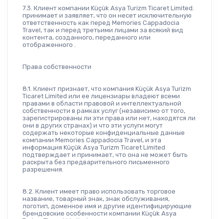
7.3. Клиент компании Küçük Asya Turizm Ticaret Limited. 
принимает и заявляет, что он несет исключительную 
ответственность как перед Memories Cappadocia 
Travel, так и перед третьими лицами за всякий вид 
контента, созданного, переданного или 
отображенного .
Права собственности
8.1. Клиент признает, что компания Küçük Asya Turizm 
Ticaret Limited или ее лицензиары владеют всеми 
правами в области правовой и интеллектуальной 
собственности в рамках услуг (независимо от того, 
зарегистрированы ли эти права или нет, находятся ли 
они в других странах) и что эти услуги могут 
содержать некоторые конфиденциальные данные 
компании Memories Cappadocia Travel, и эта 
информация Küçük Asya Turizm Ticaret Limited 
подтверждает и принимает, что она не может быть 
раскрыта без предварительного письменного 
разрешения.
8.2. Клиент имеет право использовать торговое 
название, товарный знак, знак обслуживания, 
логотип, доменное имя и другие идентифицирующие 
брендовские особенности компании Küçük Asya 