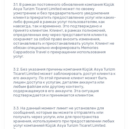
3.1. В рамках постоянного обновления компания Küçük 
Asya Turizm Ticaret Limited может по своему 
усмотрению и без предварительного уведомления 
клиента прекратить предоставление услуг или каких-
либо функций в рамках услуг пользователям, как 
навсегда, так и временно. Это подтверждено и 
принято клиентом. Клиент, в рамках полномочий, 
определенных ему через представителя клиента; 
сохраняет за собой право вносить изменения, 
останавливать и приостанавливать услуги. Клиент не 
обязан специально информировать Memories 
Cappadocia Travel о прекращении использования 
услуг.
3.2. Без указания причины компания Küçük Asya Turizm 
Ticaret Limited может заблокировать доступ клиента к 
его аккаунту. По этой причине клиент может быть 
лишен доступа к услугам, деталям аккаунта или 
любым файлам или другому контенту, 
содержащемуся в его аккаунте. Эта ситуация 
подтверждается и принимается клиентом.
3.3. На данный момент лимит не установлен для 
сообщений, которые вы можете отправлять или 
получать через услуги, или для пространства 
хранения, используемого при предоставлении любых 
услуг компанией Küçük Asya Turizm Ticaret Limited. 