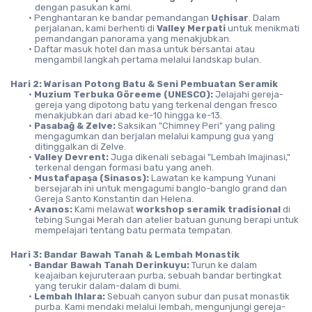
dengan pasukan kami.
Penghantaran ke bandar pemandangan 
Uçhisar
. Dalam 
perjalanan, kami berhenti di 
Valley Merpati
 untuk menikmati 
pemandangan panorama yang menakjubkan.
Daftar masuk hotel dan masa untuk bersantai atau 
mengambil langkah pertama melalui landskap bulan.
Hari 2: Warisan Potong Batu & Seni Pembuatan Seramik
Muzium Terbuka Göreeme (UNESCO):
 Jelajahi gereja-
gereja yang dipotong batu yang terkenal dengan fresco 
menakjubkan dari abad ke-10 hingga ke-13.
Pasabağ & Zelve:
 Saksikan "Chimney Peri" yang paling 
mengagumkan dan berjalan melalui kampung gua yang 
ditinggalkan di Zelve.
Valley Devrent:
 Juga dikenali sebagai "Lembah Imajinasi," 
terkenal dengan formasi batu yang aneh.
Mustafapaşa (Sinasos):
 Lawatan ke kampung Yunani 
bersejarah ini untuk mengagumi banglo-banglo grand dan 
Gereja Santo Konstantin dan Helena.
Avanos:
 Kami melawat 
workshop seramik tradisional
 di 
tebing Sungai Merah dan atelier batuan gunung berapi untuk 
mempelajari tentang batu permata tempatan.
Hari 3: Bandar Bawah Tanah & Lembah Monastik
Bandar Bawah Tanah Derinkuyu:
 Turun ke dalam 
keajaiban kejuruteraan purba, sebuah bandar bertingkat 
yang terukir dalam-dalam di bumi.
Lembah Ihlara:
 Sebuah canyon subur dan pusat monastik 
purba. Kami mendaki melalui lembah, mengunjungi gereja-