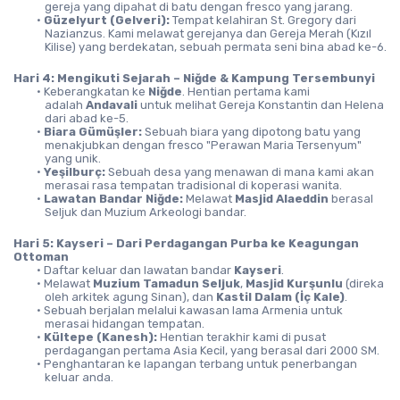
gereja yang dipahat di batu dengan fresco yang jarang.
Güzelyurt (Gelveri):
 Tempat kelahiran St. Gregory dari 
Nazianzus. Kami melawat gerejanya dan Gereja Merah (Kızıl 
Kilise) yang berdekatan, sebuah permata seni bina abad ke-6.
Hari 4: Mengikuti Sejarah – Niğde & Kampung Tersembunyi
Keberangkatan ke 
Niğde
. Hentian pertama kami 
adalah 
Andavali
 untuk melihat Gereja Konstantin dan Helena 
dari abad ke-5.
Biara Gümüşler:
 Sebuah biara yang dipotong batu yang 
menakjubkan dengan fresco "Perawan Maria Tersenyum" 
yang unik.
Yeşilburç:
 Sebuah desa yang menawan di mana kami akan 
merasai rasa tempatan tradisional di koperasi wanita.
Lawatan Bandar Niğde:
 Melawat 
Masjid Alaeddin
 berasal 
Seljuk dan Muzium Arkeologi bandar.
Hari 5: Kayseri – Dari Perdagangan Purba ke Keagungan 
Ottoman
Daftar keluar dan lawatan bandar 
Kayseri
.
Melawat 
Muzium Tamadun Seljuk
, 
Masjid Kurşunlu
 (direka 
oleh arkitek agung Sinan), dan 
Kastil Dalam (İç Kale)
.
Sebuah berjalan melalui kawasan lama Armenia untuk 
merasai hidangan tempatan.
Kültepe (Kanesh):
 Hentian terakhir kami di pusat 
perdagangan pertama Asia Kecil, yang berasal dari 2000 SM.
Penghantaran ke lapangan terbang untuk penerbangan 
keluar anda.