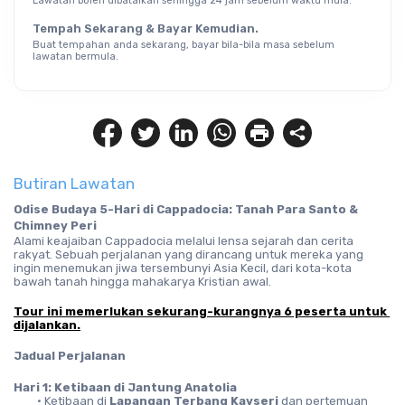
Lawatan boleh dibatalkan sehingga 24 jam sebelum waktu mula.
Tempah Sekarang & Bayar Kemudian.
Buat tempahan anda sekarang, bayar bila-bila masa sebelum
lawatan bermula.
Butiran Lawatan
Odise Budaya 5-Hari di Cappadocia: Tanah Para Santo & 
Chimney Peri
Alami keajaiban Cappadocia melalui lensa sejarah dan cerita 
rakyat. Sebuah perjalanan yang dirancang untuk mereka yang 
ingin menemukan jiwa tersembunyi Asia Kecil, dari kota-kota 
bawah tanah hingga mahakarya Kristian awal.
Tour ini memerlukan sekurang-kurangnya 6 peserta untuk 
dijalankan.
Jadual Perjalanan
Hari 1: Ketibaan di Jantung Anatolia
Ketibaan di 
Lapangan Terbang Kayseri
 dan pertemuan 