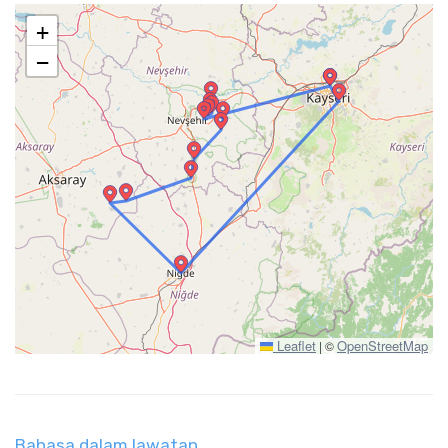
+
−
Leaflet
OpenStreetMap
|
©
Bahasa dalam lawatan