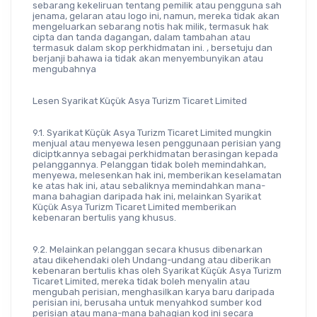
sebarang kekeliruan tentang pemilik atau pengguna sah 
jenama, gelaran atau logo ini, namun, mereka tidak akan 
mengeluarkan sebarang notis hak milik, termasuk hak 
cipta dan tanda dagangan, dalam tambahan atau 
termasuk dalam skop perkhidmatan ini. , bersetuju dan 
berjanji bahawa ia tidak akan menyembunyikan atau 
mengubahnya
Lesen Syarikat Küçük Asya Turizm Ticaret Limited
9.1. Syarikat Küçük Asya Turizm Ticaret Limited mungkin 
menjual atau menyewa lesen penggunaan perisian yang 
diciptkannya sebagai perkhidmatan berasingan kepada 
pelanggannya. Pelanggan tidak boleh memindahkan, 
menyewa, melesenkan hak ini, memberikan keselamatan 
ke atas hak ini, atau sebaliknya memindahkan mana-
mana bahagian daripada hak ini, melainkan Syarikat 
Küçük Asya Turizm Ticaret Limited memberikan 
kebenaran bertulis yang khusus.
9.2. Melainkan pelanggan secara khusus dibenarkan 
atau dikehendaki oleh Undang-undang atau diberikan 
kebenaran bertulis khas oleh Syarikat Küçük Asya Turizm 
Ticaret Limited, mereka tidak boleh menyalin atau 
mengubah perisian, menghasilkan karya baru daripada 
perisian ini, berusaha untuk menyahkod sumber kod 
perisian atau mana-mana bahagian kod ini secara 