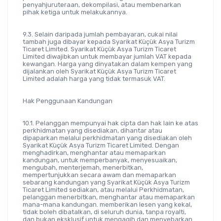
penyahjuruteraan, dekompilasi, atau membenarkan 
pihak ketiga untuk melakukannya.
9.3. Selain daripada jumlah pembayaran, cukai nilai 
tambah juga dibayar kepada Syarikat Küçük Asya Turizm 
Ticaret Limited. Syarikat Küçük Asya Turizm Ticaret 
Limited diwajibkan untuk membayar jumlah VAT kepada 
kewangan. Harga yang dinyatakan dalam kempen yang 
dijalankan oleh Syarikat Küçük Asya Turizm Ticaret 
Limited adalah harga yang tidak termasuk VAT.
Hak Penggunaan Kandungan
10.1. Pelanggan mempunyai hak cipta dan hak lain ke atas 
perkhidmatan yang disediakan, dihantar atau 
dipaparkan melalui perkhidmatan yang disediakan oleh 
Syarikat Küçük Asya Turizm Ticaret Limited. Dengan 
menghadirkan, menghantar atau memaparkan 
kandungan, untuk memperbanyak, menyesuaikan, 
mengubah, menterjemah, menerbitkan, 
mempertunjukkan secara awam dan memaparkan 
sebarang kandungan yang Syarikat Küçük Asya Turizm 
Ticaret Limited sediakan, atau melalui Perkhidmatan, 
pelanggan menerbitkan, menghantar atau memaparkan 
mana-mana kandungan. memberikan lesen yang kekal, 
tidak boleh dibatalkan, di seluruh dunia, tanpa royalti, 
dan bukan eksklusif untuk mengagih dan menyebarkan. 