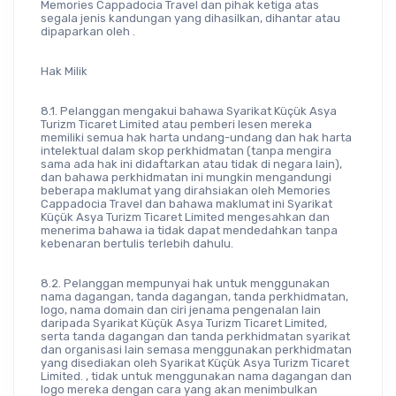
Memories Cappadocia Travel dan pihak ketiga atas 
segala jenis kandungan yang dihasilkan, dihantar atau 
dipaparkan oleh .
Hak Milik
8.1. Pelanggan mengakui bahawa Syarikat Küçük Asya 
Turizm Ticaret Limited atau pemberi lesen mereka 
memiliki semua hak harta undang-undang dan hak harta 
intelektual dalam skop perkhidmatan (tanpa mengira 
sama ada hak ini didaftarkan atau tidak di negara lain), 
dan bahawa perkhidmatan ini mungkin mengandungi 
beberapa maklumat yang dirahsiakan oleh Memories 
Cappadocia Travel dan bahawa maklumat ini Syarikat 
Küçük Asya Turizm Ticaret Limited mengesahkan dan 
menerima bahawa ia tidak dapat mendedahkan tanpa 
kebenaran bertulis terlebih dahulu.
8.2. Pelanggan mempunyai hak untuk menggunakan 
nama dagangan, tanda dagangan, tanda perkhidmatan, 
logo, nama domain dan ciri jenama pengenalan lain 
daripada Syarikat Küçük Asya Turizm Ticaret Limited, 
serta tanda dagangan dan tanda perkhidmatan syarikat 
dan organisasi lain semasa menggunakan perkhidmatan 
yang disediakan oleh Syarikat Küçük Asya Turizm Ticaret 
Limited. , tidak untuk menggunakan nama dagangan dan 
logo mereka dengan cara yang akan menimbulkan 