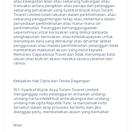
atau kewujudan iklan atau sebarang hubungan atau 
transaksi antara pengiklan atau penaja dan pelanggan, 
sebarang perubahan yang Syarikat Küçük Asya Turizm 
Ticaret Limited boleh lakukan dalam perkhidmatan, atau 
sebarang penggantungan tetap atau sementara dalam 
penyediaan perkhidmatan atau mana-mana ciri 
perkhidmatan. Pelanggan bertanggungjawab 
sepenuhnya untuk kerosakan yang timbul daripada 
penghapusan, kerosakan, atau ketidakupayaan untuk 
menyimpan data yang dilindungi atau dihantar akibat 
penggunaan atau melalui perkhidmatan, pelanggan tidak 
memberikan maklumat akaun yang betul kepada 
Memories Cappadocia Travel dan tidak menyimpan kata 
laluan atau butiran akaun mereka secara selamat dan 
rahsia.
Kebijakan Hak Cipta dan Tanda Dagangan
15.1. Syarikat Küçük Asya Turizm Ticaret Limited 
menganggap notis pelanggaran di bawah undang-
undang harta intelektual antarabangsa dan undang-
undang hak cipta Republik Turki. Ia menyemak notis 
tersebut dalam skop prosedur tertentu dan, jika 
dianggap perlu, membatalkan akaun yang berkaitan
Iklan