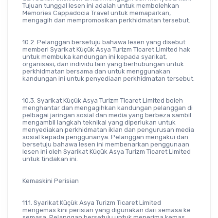
Tujuan tunggal lesen ini adalah untuk membolehkan 
Memories Cappadocia Travel untuk memaparkan, 
mengagih dan mempromosikan perkhidmatan tersebut.
10.2. Pelanggan bersetuju bahawa lesen yang disebut 
memberi Syarikat Küçük Asya Turizm Ticaret Limited hak 
untuk membuka kandungan ini kepada syarikat, 
organisasi, dan individu lain yang berhubungan untuk 
perkhidmatan bersama dan untuk menggunakan 
kandungan ini untuk penyediaan perkhidmatan tersebut.
10.3. Syarikat Küçük Asya Turizm Ticaret Limited boleh 
menghantar dan mengagihkan kandungan pelanggan di 
pelbagai jaringan sosial dan media yang berbeza sambil 
mengambil langkah teknikal yang diperlukan untuk 
menyediakan perkhidmatan iklan dan pengurusan media 
sosial kepada penggunanya. Pelanggan mengakui dan 
bersetuju bahawa lesen ini membenarkan penggunaan 
lesen ini oleh Syarikat Küçük Asya Turizm Ticaret Limited 
untuk tindakan ini.
Kemaskini Perisian
11.1. Syarikat Küçük Asya Turizm Ticaret Limited 
mengemas kini perisian yang digunakan dari semasa ke 
semasa. Pelanggan bersetuju untuk menerima kemas 