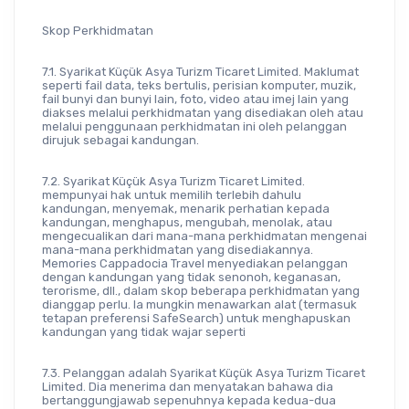
Skop Perkhidmatan
7.1. Syarikat Küçük Asya Turizm Ticaret Limited. Maklumat 
seperti fail data, teks bertulis, perisian komputer, muzik, 
fail bunyi dan bunyi lain, foto, video atau imej lain yang 
diakses melalui perkhidmatan yang disediakan oleh atau 
melalui penggunaan perkhidmatan ini oleh pelanggan 
dirujuk sebagai kandungan.
7.2. Syarikat Küçük Asya Turizm Ticaret Limited. 
mempunyai hak untuk memilih terlebih dahulu 
kandungan, menyemak, menarik perhatian kepada 
kandungan, menghapus, mengubah, menolak, atau 
mengecualikan dari mana-mana perkhidmatan mengenai 
mana-mana perkhidmatan yang disediakannya. 
Memories Cappadocia Travel menyediakan pelanggan 
dengan kandungan yang tidak senonoh, keganasan, 
terorisme, dll., dalam skop beberapa perkhidmatan yang 
dianggap perlu. Ia mungkin menawarkan alat (termasuk 
tetapan preferensi SafeSearch) untuk menghapuskan 
kandungan yang tidak wajar seperti
7.3. Pelanggan adalah Syarikat Küçük Asya Turizm Ticaret 
Limited. Dia menerima dan menyatakan bahawa dia 
bertanggungjawab sepenuhnya kepada kedua-dua 