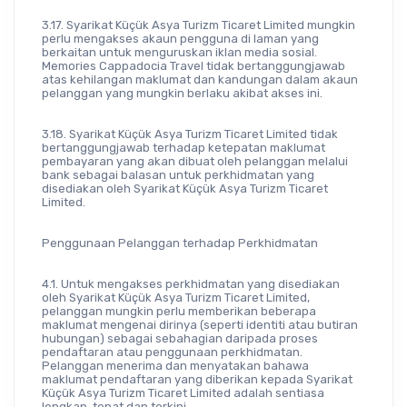
3.17. Syarikat Küçük Asya Turizm Ticaret Limited mungkin 
perlu mengakses akaun pengguna di laman yang 
berkaitan untuk menguruskan iklan media sosial. 
Memories Cappadocia Travel tidak bertanggungjawab 
atas kehilangan maklumat dan kandungan dalam akaun 
pelanggan yang mungkin berlaku akibat akses ini.
3.18. Syarikat Küçük Asya Turizm Ticaret Limited tidak 
bertanggungjawab terhadap ketepatan maklumat 
pembayaran yang akan dibuat oleh pelanggan melalui 
bank sebagai balasan untuk perkhidmatan yang 
disediakan oleh Syarikat Küçük Asya Turizm Ticaret 
Limited.
Penggunaan Pelanggan terhadap Perkhidmatan
4.1. Untuk mengakses perkhidmatan yang disediakan 
oleh Syarikat Küçük Asya Turizm Ticaret Limited, 
pelanggan mungkin perlu memberikan beberapa 
maklumat mengenai dirinya (seperti identiti atau butiran 
hubungan) sebagai sebahagian daripada proses 
pendaftaran atau penggunaan perkhidmatan. 
Pelanggan menerima dan menyatakan bahawa 
maklumat pendaftaran yang diberikan kepada Syarikat 
Küçük Asya Turizm Ticaret Limited adalah sentiasa 
lengkap, tepat dan terkini.