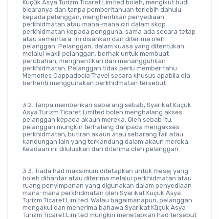
Küçük Asya Turizm Ticaret Limited boleh, mengikut budi 
bicaranya dan tanpa pemberitahuan terlebih dahulu 
kepada pelanggan, menghentikan penyediaan 
perkhidmatan atau mana-mana ciri dalam skop 
perkhidmatan kepada pengguna, sama ada secara tetap 
atau sementara. Ini disahkan dan diterima oleh 
pelanggan. Pelanggan, dalam kuasa yang ditentukan 
melalui wakil pelanggan; berhak untuk membuat 
perubahan, menghentikan dan menangguhkan 
perkhidmatan. Pelanggan tidak perlu memberitahu 
Memories Cappadocia Travel secara khusus apabila dia 
berhenti menggunakan perkhidmatan tersebut.
3.2. Tanpa memberikan sebarang sebab, Syarikat Küçük 
Asya Turizm Ticaret Limited boleh menghalang akses 
pelanggan kepada akaun mereka. Oleh sebab itu, 
pelanggan mungkin terhalang daripada mengakses 
perkhidmatan, butiran akaun atau sebarang fail atau 
kandungan lain yang terkandung dalam akaun mereka. 
Keadaan ini diluluskan dan diterima oleh pelanggan.
3.3. Tiada had maksimum ditetapkan untuk mesej yang 
boleh dihantar atau diterima melalui perkhidmatan atau 
ruang penyimpanan yang digunakan dalam penyediaan 
mana-mana perkhidmatan oleh Syarikat Küçük Asya 
Turizm Ticaret Limited. Walau bagaimanapun, pelanggan 
mengakui dan menerima bahawa Syarikat Küçük Asya 
Turizm Ticaret Limited mungkin menetapkan had tersebut 