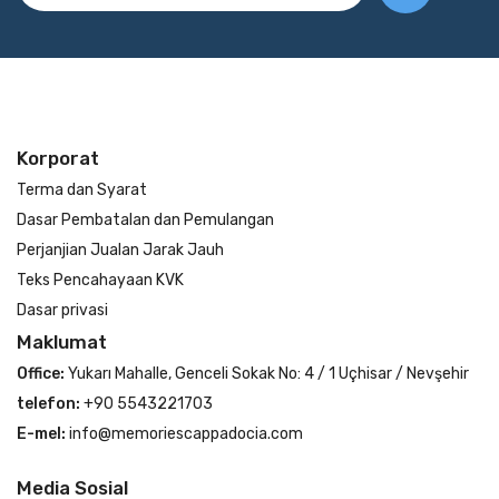
Korporat
Terma dan Syarat
Dasar Pembatalan dan Pemulangan
Perjanjian Jualan Jarak Jauh
Teks Pencahayaan KVK
Dasar privasi
Maklumat
Office:
Yukarı Mahalle, Genceli Sokak No: 4 / 1 Uçhisar / Nevşehir
telefon:
+90 5543221703
E-mel:
info@memoriescappadocia.com
Media Sosial