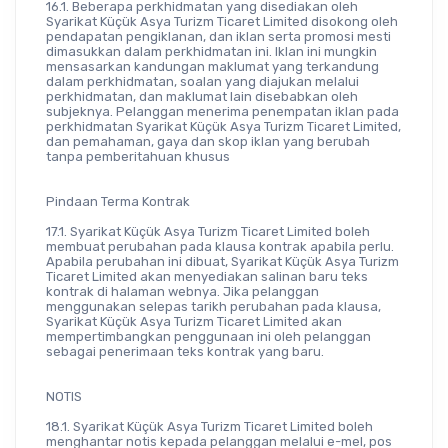
16.1. Beberapa perkhidmatan yang disediakan oleh 
Syarikat Küçük Asya Turizm Ticaret Limited disokong oleh 
pendapatan pengiklanan, dan iklan serta promosi mesti 
dimasukkan dalam perkhidmatan ini. Iklan ini mungkin 
mensasarkan kandungan maklumat yang terkandung 
dalam perkhidmatan, soalan yang diajukan melalui 
perkhidmatan, dan maklumat lain disebabkan oleh 
subjeknya. Pelanggan menerima penempatan iklan pada 
perkhidmatan Syarikat Küçük Asya Turizm Ticaret Limited, 
dan pemahaman, gaya dan skop iklan yang berubah 
tanpa pemberitahuan khusus
Pindaan Terma Kontrak
17.1. Syarikat Küçük Asya Turizm Ticaret Limited boleh 
membuat perubahan pada klausa kontrak apabila perlu. 
Apabila perubahan ini dibuat, Syarikat Küçük Asya Turizm 
Ticaret Limited akan menyediakan salinan baru teks 
kontrak di halaman webnya. Jika pelanggan 
menggunakan selepas tarikh perubahan pada klausa, 
Syarikat Küçük Asya Turizm Ticaret Limited akan 
mempertimbangkan penggunaan ini oleh pelanggan 
sebagai penerimaan teks kontrak yang baru.
NOTIS
18.1. Syarikat Küçük Asya Turizm Ticaret Limited boleh 
menghantar notis kepada pelanggan melalui e-mel, pos 