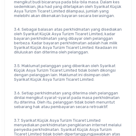
mengikut budi bicaranya pada bila-bila masa. Dalam kes 
sedemikian, jika had yang ditetapkan oleh Syarikat Küçük 
Asya Turizm Ticaret Limited dilampaui, jumlah yang 
melebihi akan dikenakan bayaran secara berasingan.
3.4. Sebagai balasan atas perkhidmatan yang disediakan 
oleh Syarikat Küçük Asya Turizm Ticaret Limited, kadar 
bayaran perkhidmatan yang dibayar oleh pelanggan 
berbeza. Kadar bayaran perkhidmatan adalah hak milik 
Syarikat Küçük Asya Turizm Ticaret Limited. Keadaan ini 
diluluskan dan diterima oleh pelanggan.
3.5. Maklumat pelanggan yang diberikan oleh Syarikat 
Küçük Asya Turizm Ticaret Limited tidak boleh dikongsi 
dengan pelanggan lain. Maklumat ini disimpan oleh 
Syarikat Küçük Asya Turizm Ticaret Limited.
3.6. Setiap perkhidmatan yang diterima oleh pelanggan 
dinilai mengikut syarat-syarat pada masa perkhidmatan 
itu diterima. Oleh itu, pelanggan tidak boleh menuntut 
sebarang hak atau pembayaran secara retroaktif.
3.7. Syarikat Küçük Asya Turizm Ticaret Limited 
menyediakan perkhidmatan pengiklanan internet melalui 
penyedia perkhidmatan. Syarikat Küçük Asya Turizm 
Ticaret Limited tidak boleh dipertanggungjawabkan atas 