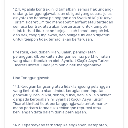
12.4. Apabila kontrak ini ditamatkan, semua hak undang-
undang, tanggungjawab, dan obligasi yang secara jelas 
dinyatakan bahawa pelanggan dan Syarikat Küçük Asya 
Turizm Ticaret Limited mendapat manfaat atau terdedah 
semasa kontrak atau akan berterusan untuk tempoh 
tidak terhad tidak akan terjejas oleh tamat tempoh ini, 
dan hak, tanggungjawab, dan obligasi ini akan dipatuhi 
untuk tempoh tidak terhad. akan berterusan.
Prestasi, kedudukan iklan, jualan, peningkatan 
pelanggan, dll. berkaitan dengan semua perkhidmatan 
yang akan disediakan oleh Syarikat Küçük Asya Turizm 
Ticaret Limited. Tiada jaminan diberi mengenainya.
Had Tanggungjawab
14.1. Kerugian langsung atau tidak langsung pelanggan 
yang timbul atau akan timbul, kerugian pendapatan, 
goodwill, yuran, cukai, denda, cukai, dan lain-lain akibat 
daripada kerosakan ini. Syarikat Küçük Asya Turizm 
Ticaret Limited tidak bertanggungjawab untuk mana-
mana perkara termasuk kehilangan reputasi atau 
kehilangan data dalam dunia perniagaan.
14.2. Kepercayaan terhadap kelengkapan, ketepatan, 