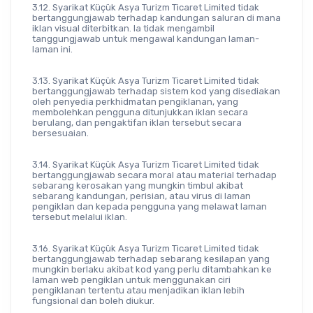
3.12. Syarikat Küçük Asya Turizm Ticaret Limited tidak 
bertanggungjawab terhadap kandungan saluran di mana 
iklan visual diterbitkan. Ia tidak mengambil 
tanggungjawab untuk mengawal kandungan laman-
laman ini.
3.13. Syarikat Küçük Asya Turizm Ticaret Limited tidak 
bertanggungjawab terhadap sistem kod yang disediakan 
oleh penyedia perkhidmatan pengiklanan, yang 
membolehkan pengguna ditunjukkan iklan secara 
berulang, dan pengaktifan iklan tersebut secara 
bersesuaian.
3.14. Syarikat Küçük Asya Turizm Ticaret Limited tidak 
bertanggungjawab secara moral atau material terhadap 
sebarang kerosakan yang mungkin timbul akibat 
sebarang kandungan, perisian, atau virus di laman 
pengiklan dan kepada pengguna yang melawat laman 
tersebut melalui iklan.
3.16. Syarikat Küçük Asya Turizm Ticaret Limited tidak 
bertanggungjawab terhadap sebarang kesilapan yang 
mungkin berlaku akibat kod yang perlu ditambahkan ke 
laman web pengiklan untuk menggunakan ciri 
pengiklanan tertentu atau menjadikan iklan lebih 
fungsional dan boleh diukur.