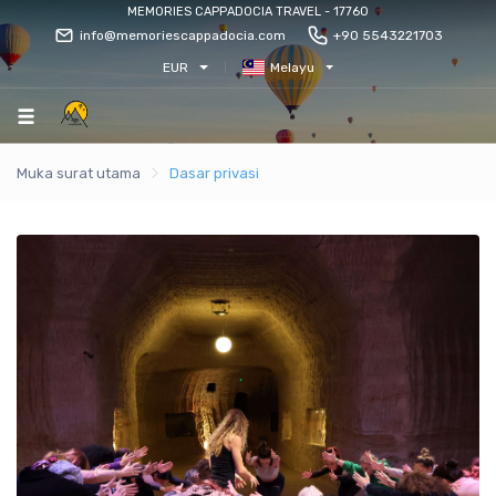
MEMORIES CAPPADOCIA TRAVEL - 17760
info@memoriescappadocia.com
+90 5543221703
EUR
Melayu
Muka surat utama
Dasar privasi