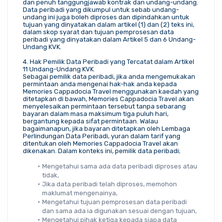
dan penuh tanggungjawab kontrak dan undang-undang. 
Data peribadi yang dikumpul untuk sebab undang-
undang ini juga boleh diproses dan dipindahkan untuk 
tujuan yang dinyatakan dalam artikel (1) dan (2) teks ini, 
dalam skop syarat dan tujuan pemprosesan data 
peribadi yang dinyatakan dalam Artikel 5 dan 6 Undang-
Undang KVK.
4. Hak Pemilik Data Peribadi yang Tercatat dalam Artikel 
11 Undang-Undang KVK
Sebagai pemilik data peribadi, jika anda mengemukakan 
permintaan anda mengenai hak-hak anda kepada 
Memories Cappadocia Travel menggunakan kaedah yang 
ditetapkan di bawah, Memories Cappadocia Travel akan 
menyelesaikan permintaan tersebut tanpa sebarang 
bayaran dalam masa maksimum tiga puluh hari, 
bergantung kepada sifat permintaan. Walau 
bagaimanapun, jika bayaran ditetapkan oleh Lembaga 
Perlindungan Data Peribadi, yuran dalam tarif yang 
ditentukan oleh Memories Cappadocia Travel akan 
dikenakan. Dalam konteks ini, pemilik data peribadi;
Mengetahui sama ada data peribadi diproses atau 
tidak,
Jika data peribadi telah diproses, memohon 
maklumat mengenainya,
Mengetahui tujuan pemprosesan data peribadi 
dan sama ada ia digunakan sesuai dengan tujuan,
Mengetahui pihak ketiga kepada siapa data 