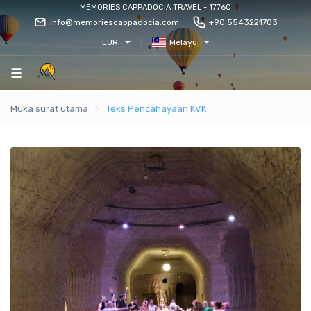
MEMORIES CAPPADOCIA TRAVEL - 17760
info@memoriescappadocia.com
+90 5543221703
EUR
Melayu
Muka surat utama
Teks Pencahayaan KVK