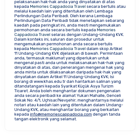
pelaksanaan hak-hak anda yang dinyatakan di atas 
kepada 
Memories Cappadocia Travel
 secara bertulis atau 
melalui kaedah lain yang ditentukan oleh Lembaga 
Perlindungan Data Peribadi. Oleh kerana Lembaga 
Perlindungan Data Peribadi tidak menetapkan sebarang 
kaedah pada peringkat ini, anda mesti mengemukakan 
permohonan anda secara bertulis kepada 
Memories 
Cappadocia Travel
 selaras dengan Undang-Undang KVK. 
Dalam konteks ini, saluran dan prosedur untuk 
mengemukakan permohonan anda secara bertulis 
kepada 
Memories Cappadocia Travel
 dalam skop Artikel 
11 Undang-Undang KVK dijelaskan di bawah. Permintaan 
anda, termasuk maklumat yang diperlukan untuk 
mengenal pasti anda untuk melaksanakan hak-hak yang 
dinyatakan di atas, dan penerangan mengenai hak yang 
anda minta untuk dilaksanakan daripada hak-hak yang 
dinyatakan dalam Artikel 11 Undang-Undang KVK; Isi 
borang di www.khas.edu.tr dan hantarkan salinan yang 
ditandatangani kepada Syarikat Küçük Asya Turizm 
Ticaret. Anda boleh menghantar dokumen pengenalan 
anda secara peribadi ke alamat Yukarı Mahalle, Genceli 
Sokak No: 4/1, Uçhisar/Nevşehir; menghantarnya melalui 
notari atau kaedah lain yang ditentukan dalam Undang-
Undang KVK, atau menghantar borang yang berkaitan 
kepada 
i
nfo@memoriescappadocia.com
 dengan tanda 
tangan elektronik yang selamat. 