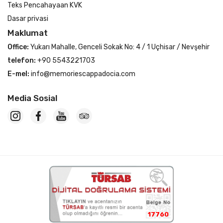
Teks Pencahayaan KVK
Dasar privasi
Maklumat
Office:
Yukarı Mahalle, Genceli Sokak No: 4 / 1 Uçhisar / Nevşehir
telefon:
+90 5543221703
E-mel:
info@memoriescappadocia.com
Media Sosial
17760