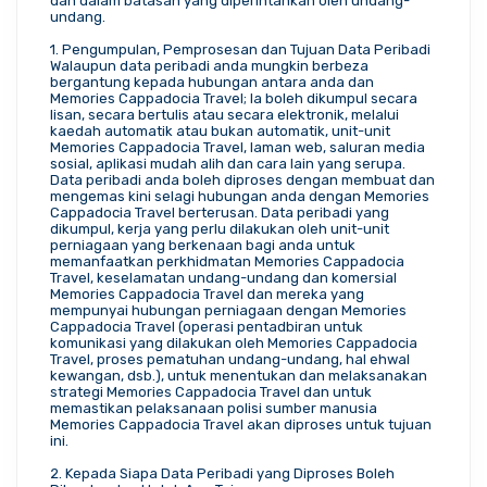
dan dalam batasan yang diperintahkan oleh undang-
undang.
1. Pengumpulan, Pemprosesan dan Tujuan Data Peribadi
Walaupun data peribadi anda mungkin berbeza 
bergantung kepada hubungan antara anda dan 
Memories Cappadocia Travel; Ia boleh dikumpul secara 
lisan, secara bertulis atau secara elektronik, melalui 
kaedah automatik atau bukan automatik, unit-unit 
Memories Cappadocia Travel, laman web, saluran media 
sosial, aplikasi mudah alih dan cara lain yang serupa. 
Data peribadi anda boleh diproses dengan membuat dan 
mengemas kini selagi hubungan anda dengan Memories 
Cappadocia Travel berterusan. Data peribadi yang 
dikumpul, kerja yang perlu dilakukan oleh unit-unit 
perniagaan yang berkenaan bagi anda untuk 
memanfaatkan perkhidmatan Memories Cappadocia 
Travel, keselamatan undang-undang dan komersial 
Memories Cappadocia Travel dan mereka yang 
mempunyai hubungan perniagaan dengan Memories 
Cappadocia Travel (operasi pentadbiran untuk 
komunikasi yang dilakukan oleh Memories Cappadocia 
Travel, proses pematuhan undang-undang, hal ehwal 
kewangan, dsb.), untuk menentukan dan melaksanakan 
strategi Memories Cappadocia Travel dan untuk 
memastikan pelaksanaan polisi sumber manusia 
Memories Cappadocia Travel akan diproses untuk tujuan 
ini.
2. Kepada Siapa Data Peribadi yang Diproses Boleh 