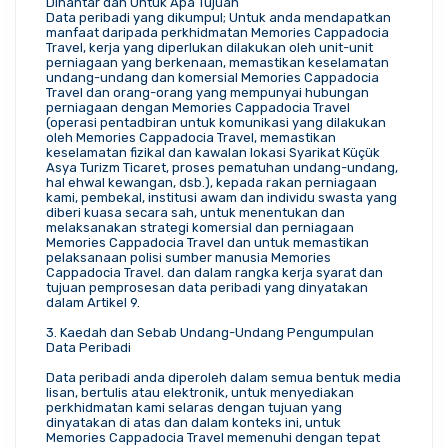
Dihantar dan Untuk Apa Tujuan
Data peribadi yang dikumpul; Untuk anda mendapatkan 
manfaat daripada perkhidmatan Memories Cappadocia 
Travel, kerja yang diperlukan dilakukan oleh unit-unit 
perniagaan yang berkenaan, memastikan keselamatan 
undang-undang dan komersial Memories Cappadocia 
Travel dan orang-orang yang mempunyai hubungan 
perniagaan dengan Memories Cappadocia Travel 
(operasi pentadbiran untuk komunikasi yang dilakukan 
oleh Memories Cappadocia Travel, memastikan 
keselamatan fizikal dan kawalan lokasi Syarikat Küçük 
Asya Turizm Ticaret, proses pematuhan undang-undang, 
hal ehwal kewangan, dsb.), kepada rakan perniagaan 
kami, pembekal, institusi awam dan individu swasta yang 
diberi kuasa secara sah, untuk menentukan dan 
melaksanakan strategi komersial dan perniagaan 
Memories Cappadocia Travel dan untuk memastikan 
pelaksanaan polisi sumber manusia Memories 
Cappadocia Travel. dan dalam rangka kerja syarat dan 
tujuan pemprosesan data peribadi yang dinyatakan 
dalam Artikel 9.
3. Kaedah dan Sebab Undang-Undang Pengumpulan 
Data Peribadi
Data peribadi anda diperoleh dalam semua bentuk media 
lisan, bertulis atau elektronik, untuk menyediakan 
perkhidmatan kami selaras dengan tujuan yang 
dinyatakan di atas dan dalam konteks ini, untuk 
Memories Cappadocia Travel memenuhi dengan tepat 