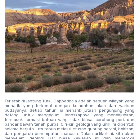
Terletak di jantung Turki, Cappadocia adalah sebuah wilayah yang 
menarik yang terkenal dengan keindahan alam dan warisan 
budayanya. Setiap tahun, ia menarik jutaan pengunjung yang 
datang untuk mengagumi landskapnya yang menakjubkan, 
termasuk formasi batuan yang tidak biasa, cerobong peri, dan 
bandar bawah tanah purba. Ciri-ciri geologi yang unik ini dibentuk 
selama berjuta-juta tahun melalui letusan gunung berapi, hakisan, 
dan pengaruh penempatan manusia. Dalam artikel ini, kita akan 
menyelami geologi luar biasa kawasan ini dan meneroka 