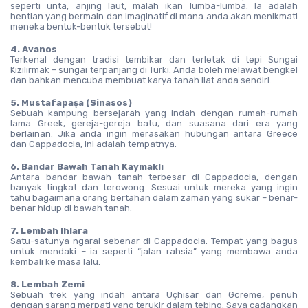
seperti unta, anjing laut, malah ikan lumba-lumba. Ia adalah 
hentian yang bermain dan imaginatif di mana anda akan menikmati 
meneka bentuk-bentuk tersebut!
4. Avanos
Terkenal dengan tradisi tembikar dan terletak di tepi Sungai 
Kızılırmak – sungai terpanjang di Turki. Anda boleh melawat bengkel 
dan bahkan mencuba membuat karya tanah liat anda sendiri.
5. Mustafapaşa (Sinasos)
Sebuah kampung bersejarah yang indah dengan rumah-rumah 
lama Greek, gereja-gereja batu, dan suasana dari era yang 
berlainan. Jika anda ingin merasakan hubungan antara Greece 
dan Cappadocia, ini adalah tempatnya.
6. Bandar Bawah Tanah Kaymaklı
Antara bandar bawah tanah terbesar di Cappadocia, dengan 
banyak tingkat dan terowong. Sesuai untuk mereka yang ingin 
tahu bagaimana orang bertahan dalam zaman yang sukar – benar-
benar hidup di bawah tanah.
7. Lembah Ihlara
Satu-satunya ngarai sebenar di Cappadocia. Tempat yang bagus 
untuk mendaki – ia seperti “jalan rahsia” yang membawa anda 
kembali ke masa lalu.
8. Lembah Zemi
Sebuah trek yang indah antara Uçhisar dan Göreme, penuh 
dengan sarang merpati yang terukir dalam tebing. Saya cadangkan 