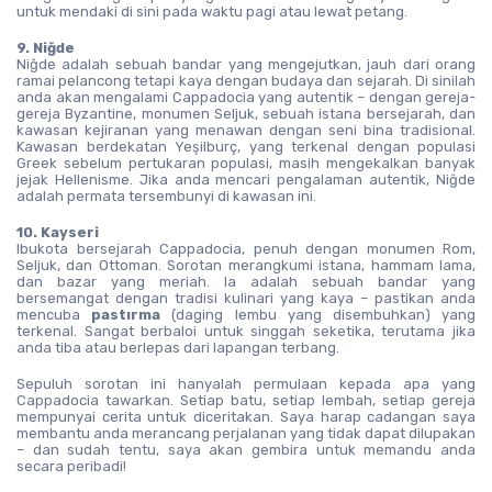
untuk mendaki di sini pada waktu pagi atau lewat petang.
9. Niğde
Niğde adalah sebuah bandar yang mengejutkan, jauh dari orang 
ramai pelancong tetapi kaya dengan budaya dan sejarah. Di sinilah 
anda akan mengalami Cappadocia yang autentik – dengan gereja-
gereja Byzantine, monumen Seljuk, sebuah istana bersejarah, dan 
kawasan kejiranan yang menawan dengan seni bina tradisional. 
Kawasan berdekatan Yeşilburç, yang terkenal dengan populasi 
Greek sebelum pertukaran populasi, masih mengekalkan banyak 
jejak Hellenisme. Jika anda mencari pengalaman autentik, Niğde 
adalah permata tersembunyi di kawasan ini.
10. Kayseri
Ibukota bersejarah Cappadocia, penuh dengan monumen Rom, 
Seljuk, dan Ottoman. Sorotan merangkumi istana, hammam lama, 
dan bazar yang meriah. Ia adalah sebuah bandar yang 
bersemangat dengan tradisi kulinari yang kaya – pastikan anda 
mencuba 
pastırma
 (daging lembu yang disembuhkan) yang 
terkenal. Sangat berbaloi untuk singgah seketika, terutama jika 
anda tiba atau berlepas dari lapangan terbang.
Sepuluh sorotan ini hanyalah permulaan kepada apa yang 
Cappadocia tawarkan. Setiap batu, setiap lembah, setiap gereja 
mempunyai cerita untuk diceritakan. Saya harap cadangan saya 
membantu anda merancang perjalanan yang tidak dapat dilupakan 
– dan sudah tentu, saya akan gembira untuk memandu anda 
secara peribadi!