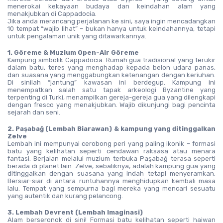
menerokai kekayaan budaya dan keindahan alam yang 
menakjubkan di Cappadocia.
Jika anda merancang perjalanan ke sini, saya ingin mencadangkan 
10 tempat “wajib lihat” – bukan hanya untuk keindahannya, tetapi 
untuk pengalaman unik yang ditawarkannya.
1. Göreme & Muzium Open-Air Göreme
Kampung simbolik Cappadocia. Rumah gua tradisional yang terukir 
dalam batu, teres yang menghadap kepada belon udara panas, 
dan suasana yang menggabungkan ketenangan dengan keriuhan. 
Di sinilah “jantung” kawasan ini berdegup. Kampung ini 
menempatkan salah satu tapak arkeologi Byzantine yang 
terpenting di Turki, menampilkan gereja-gereja gua yang dilengkapi 
dengan fresco yang menakjubkan. Wajib dikunjungi bagi pencinta 
sejarah dan seni.
2. Paşabağ (Lembah Biarawan) & kampung yang ditinggalkan 
Zelve
Lembah ini mempunyai cerobong peri yang paling ikonik – formasi 
batu yang kelihatan seperti cendawan raksasa atau menara 
fantasi. Berjalan melalui muzium terbuka Paşabağ terasa seperti 
berada di planet lain. Zelve, sebaliknya, adalah kampung gua yang 
ditinggalkan dengan suasana yang indah tetapi menyeramkan. 
Bersiar-siar di antara runtuhannya menghidupkan kembali masa 
lalu. Tempat yang sempurna bagi mereka yang mencari sesuatu 
yang autentik dan kurang pelancong.
3. Lembah Devrent (Lembah Imaginasi)
Alam berseronok di sini! Formasi batu kelihatan seperti haiwan 