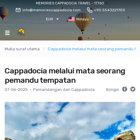
MEMORIES CAPPADOCIA TRAVEL - 17760
info@memoriescappadocia.com
+90 5543221703
EUR
Melayu
Muka surat utama
Cappadocia melalui mata seorang pemandu t
Cappadocia melalui mata seorang
pemandu tempatan
07-06-2025
Pemandangan dan Cappadocia
Kongsi