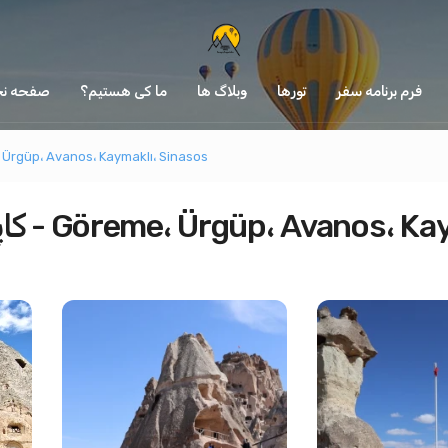
فرم برنامه سفر
تورها
وبلاگ ها
ما کی هستیم؟
صفحه ن
کاپادوکیا را در ۲ روز کاوش کنید - anos، Kaymaklı، Sinasos
ش کنید - Göreme، Ürgüp، Avanos، Kaymaklı، Sinasos