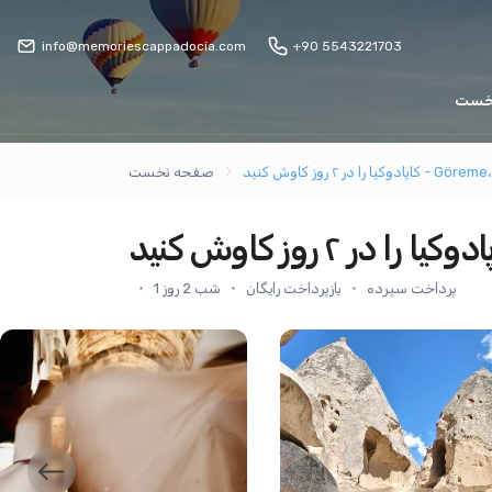
info@memoriescappadocia.com
+90 5543221703
خست
Göreme، Ürgüp، Av
صفحه نخست
پرداخت سپرده
بازپرداخت رایگان
1 شب 2 روز