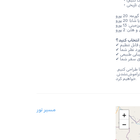
ه: 20 یورو
پا شابا: 20 یورو
نی: 13 یورو
ا انتخاب کنید؟
 قابل تنظیم
رد نظر شما
زیبایی طبیعی
 یا با ما تماس بگیرید تا این تور کاپادوکیا را مطابق نیاز شما طراحی کنیم. 
چه به تاریخ علاقه‌مند باشید، چه عکاسی یا فرهنگ محلی، ما این سفر را فراموش‌نشدنی 
خواهیم کرد.
مسیر تور
+
−