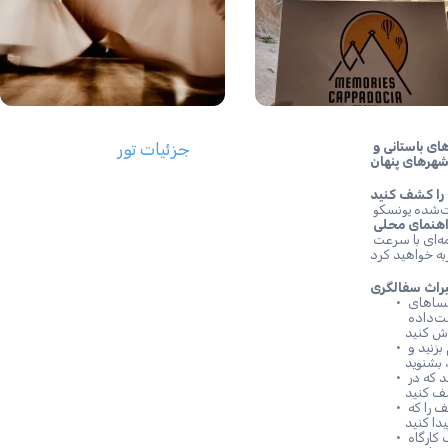
تور خصوصی 2 روزه کاپادوکیا – شگفتی‌های کنده‌کاری سنگ، شهرهای باستانی و 
جزئیات تور
هرهای پنهان
این تور خصوصی راهنمایی شما را به قلب این منطقه می‌برد - از کلیساهای ثبت‌شده یونسکو 
راهنمای محلی 
 که دانش عمیقی از افسانه‌ها و جواهرات پنهان کاپادوکیا دارد، در برنامه‌ای با سرعت 
 – وارد یک سایت میراث جهانی یونسکو شوید و کلیساهای 
کنده‌کاری‌شده سنگی را که با نقاشی‌های دیواری پررنگ از قرن 10 تا 13 زینت‌داده 
 – در میان دکل‌های پری به یادماندنی این منطقه قدم بزنید و 
 – یک روستای غار رهاشده با خانه‌ها، کلیساها و یک مسجد که در 
 – شکل‌های سنگی شبیه به حیوانات و اشکال مختلف را که 
 – از پل معلق بر روی رودخانه کیزیل‌ایرماق عبور کنید و از یک کارگاه 