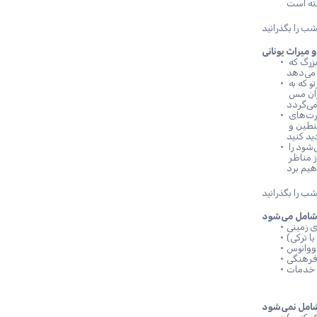
 – به مرتفع‌ترین نقطه کاپادوکیا بروید، یک دژ سنگی بزرگ که 
 – به عمق چهار سطح زیر زمین وارد شوید و به یک هزارتو که به 
عنوان محل حفاظت توسط اهالی استفاده شده است، سفر کنید، که به دوران مس 
 – در یک سکونتگاه یونانی سابق که به خاطر عمارت‌های 
بزرگ و تاریخ تجارتی‌اش معروف است، قدم بزنید و از کلیسای سنت‌های قسطنطین و 
– این شهر دل‌نشین که با قلعه سنگی بزرگش شناخته می‌شود را 
کشف کنید. در اینجا، یک فنجان قهوه محلی نوش جان خواهیم کرد و از مناظر 
مل می‌شود
یا ترکی)
ووانوس
ل نمی‌شود