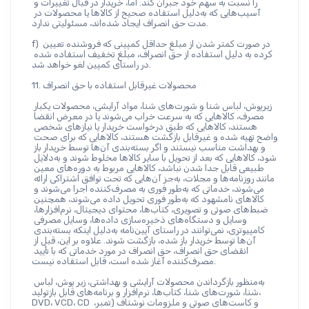
را نسبت به سهم خود جبران کند. اما، خریدار در قبال تغییرات و 
آسیب‌هایی که به‌دلیل استفاده صحیح از کالاها یا محصولات در 
مدت حق انصراف ایجاد شده‌اند، مسئولیتی ندارد.
f) در صورت کمتر شدن از مبلغ حداقل کمپینی که فروشنده تعیین 
کرده به دلیل استفاده از حق انصراف، مبلغ تخفیف استفاده شده 
در راستای کمپین لغو خواهد شد.
11. محصولات غیرقابل استفاده با حق انصراف
زیرپوش، لباس شنا و شورت‌های شنا، مواد آرایشی، محصولات یکبار 
مصرف، کالاهایی که به سرعت خراب می‌شوند یا در معرض انقضا 
هستند، کالاهایی که طبق درخواست خریدار یا نیازهای شخصی 
واضح تهیه شده و غیرقابل بازگشت هستند، کالاهایی که برای صحت 
و بهداشت مناسب نیستند و اگر بسته‌بندی آن‌ها توسط خریدار باز 
شود، کالاهایی که بعد از تحویل با سایر کالاها مخلوط شوند و به‌دلایل 
طبیعی قابل جدا شدن نباشد، کالاهایی مربوط به دوره‌های معین 
مانند روزنامه‌ها و مجلات، به‌جز آن‌هایی که تحت توافق اشتراکی ارائه 
می‌شوند، خدماتی که به‌طور فوری به مصرف‌کننده اجرا می‌شوند و 
کالاهای نامشهود که به‌طور فوری تحویل داده می‌شوند، همچنین 
ضبط‌های صوتی و تصویری، کتاب‌ها، محتوای دیجیتال، نرم‌افزارها، 
وسایل و دستگاه‌های ذخیره‌سازی داده‌ها، وسایل مصرفی 
کامپیوتری، نمی‌توانند در راستای آیین‌نامه به‌دلیل اینکه بسته‌بندی 
آن‌ها توسط خریدار باز شده، بازگشت شوند. علاوه بر این، قبل از 
انقضای حق انصراف، حق انصراف در مورد خدماتی که با تأیید 
مصرف‌کننده آغاز شده است، قابل استفاده نیست.
به‌منظور بازگرداندن محصولات آرایشی و بهداشتی، زیر پوش، لباس 
شنا، شورت‌های شنا، کتاب‌ها، نرم‌افزار و برنامه‌های قابل بازتولید، 
DVD، VCD، CD و کاست‌های صوتی و ملزومات نوشتاف (تمبر، 