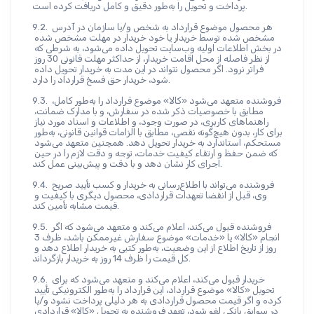
پرداخت و تحویل را به‌طور دقیق و کامل دریافت کرده است.
9.2. هر محصول موضوع قرارداد به شخص و/یا سازمان در آدرس 
مشخص شده توسط خریدار یا خود خریدار در مهلت مشخص شده 
در بخش اطلاعات اولیه وب‌سایت تحویل داده می‌شود، به شرطی که 
از نظر فاصله از محل اقامت خریدار، از حداکثر مهلت قانونی 30 روز 
فراتر نرود. اگر محصول نتواند در این مدت به خریدار تحویل داده 
شود، خریدار حق فسخ قرارداد را دارد.
9.3. فروشنده متعهد می‌شود «کالا» موضوع قرارداد را به‌طور کامل، 
مطابق با خصوصیات ذکر شده در سفارش، و با مدارک ضمانت، 
راهنماهای کاربری، در صورت وجود، و اطلاعات و اسناد مورد نیاز 
برای کار، بدون هیچ‌گونه نقصی، مطابق با الزامات قوانین قانونی، به‌طور 
مستحکم، استاندارد به خریدار تحویل دهد. همچنین متعهد می‌شود 
که ضمن حفظ و ارتقاء کیفیت خدمات، توجه و دقت لازم را در حین 
اجرای کار نشان دهد و با دقت و پیش‌بینی عمل کند.
9.4. فروشنده می‌تواند با اطلاع‌رسانی به خریدار و کسب تأیید صریح 
وی، قبل از انقضا تعهدات قراردادی، محصول دیگری با کیفیت و 
قیمت مشابه تأمین کند.
9.5. فروشنده قبول می‌کند، اعلام می‌کند و متعهد می‌شود که اگر 
انجام «کالا» یا «خدمات» موضوع سفارش غیرممکن باشد، ظرف 3 
روز از تاریخ اطلاع از این وضعیت، به‌طور کتبی به خریدار اطلاع دهد و 
کل قیمت را ظرف 14 روز به خریدار بازگرداند.
9.6. خریدار قبول می‌کند، اعلام می‌کند و متعهد می‌شود که برای 
تحویل «کالا» موضوع قرارداد، این قرارداد را به‌طور الکترونیکی تأیید 
کرده و اگر قیمت محصول قراردادی به هر دلیلی پرداخت نشود و/یا 
در سوابق بانکی لغو شود، تعهد فروشنده به تحویل «کالا» قراردادی 