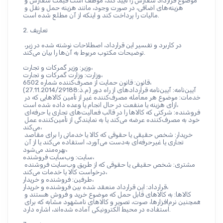
موضوع قرارداد سفارش را تأیید کند، موظف است قیمت سفارش و 
هزینه‌های اضافی، در صورت وجود، مانند هزینه حمل و نقل و 
مالیات را پرداخت کند و اینکه از آن مطلع شده است.
2. تعاریف
در کاربرد و تفسیر این قرارداد، اصطلاحات نوشته شده در زیر، 
توضیحات مکتوب مربوط به آن‌ها را بیان می‌کند.
وزیر: وزیر گمرکات و تجارت،
وزارت: وزارت گمرکات و تجارت،
قانون: قانون حمایت از مصرف‌کننده شماره 6502،
آیین‌نامه: آیین‌نامه قراردادهای از راه دور (م.ذ:27.11.2014/29188)
خدمات: موضوع هر معامله مصرف‌کننده غیر از تأمین کالاهایی که در 
ازای هزینه یا منفعت در حال انجام یا وعده داده شده است،
فروشنده: شرکتی که کالاها را در قالب فعالیت‌های تجاری یا حرفه‌ای 
خود به مصرف‌کننده عرضه می‌کند یا به نمایندگی از تأمین‌کننده عمل 
می‌کند،
خریدار: شخص حقیقی یا حقوقی که کالا یا خدماتی را برای مقاصد 
تجاری یا غیرحرفه‌ای به‌دست می‌آورد، استفاده می‌کند یا از آن 
بهره‌مند می‌شود،
سایت: وب‌سایت فروشنده،
مشتری: شخص حقیقی یا حقوقی که از طریق وب‌سایت فروشنده 
درخواست کالا یا خدمات می‌کند،
طرفین: فروشنده و خریدار،
قرارداد: این قرارداد منعقد شده بین فروشنده و خریدار،
کالاها: به کالاهای قابل حمل که موضوع خرید و فروش هستند و 
همچنین نرم‌افزارها، صوت، تصویر و کالاهای نامشهود مشابه که برای 
استفاده در محیط الکترونیکی آماده شده‌اند، اشاره دارد.