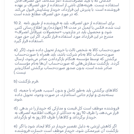
خدماتی که با تأیید مصرف‌کننده آغاز شده‌اند، حق انصراف قابل 
استفاده نیست. هزینه‌های ناشی از استفاده از حق انصراف بر عهده 
فروشنده است. با پذیرش این قرارداد، خریدار پیشاپیش قبول می‌کند 
که در مورد حق انصراف مطلع شده است.
10.2. برای استفاده از حق انصراف، باید به فروشنده از طریق نامه 
ثبت شده، فکس یا ایمیل در مدت 14 (چهارده) روز اطلاع‌ رسانی کتبی 
شود و محصول باید در چارچوب «محصولات غیرقابل انصراف» 
مندرج در این قرارداد مورد استفاده قرار نگیرد. اگر این حق مورد 
استفاده قرار گیرد،
a) صورت‌حساب کالا به شخص ثالث یا خریدار تحویل داده شود، (اگر 
صورت‌حساب کالا به‌نام شرکت باشد، باید همراه با صورت‌حساب 
برگشتی که توسط مؤسسه هنگام بازگرداندن صادر می‌شود، ارسال 
گردد. بازگشت سفارش‌هایی که صورت‌حساب آن‌ها به‌نام مؤسسات 
صادر شده است، بدون صدور صورت‌حساب برگشتی امکان‌پذیر 
نیست.)
b) فرم بازگشت،
c) کالاهای برگشتی باید به‌طور کامل و بدون آسیب، همراه با جعبه، 
بسته‌بندی و لوازم جانبی استاندارد، در صورت وجود، تحویل داده 
شوند.
d) فروشنده موظف است کل قیمت و مدارکی که خریدار را در بدهی 
قرار می‌دهد، را ظرف 10 روز به حداکثر، از دریافت اطلاعیه انصراف به 
خریدار برگرداند و کالاها را ظرف 20 روز به او بازگرداند.
e) اگر کاهش ارزشی به دلیل تقصیر خریدار در کالا ایجاد شود یا اگر 
بازگشت آن غیرممکن شود، خریدار موظف است خسارت فروشنده 