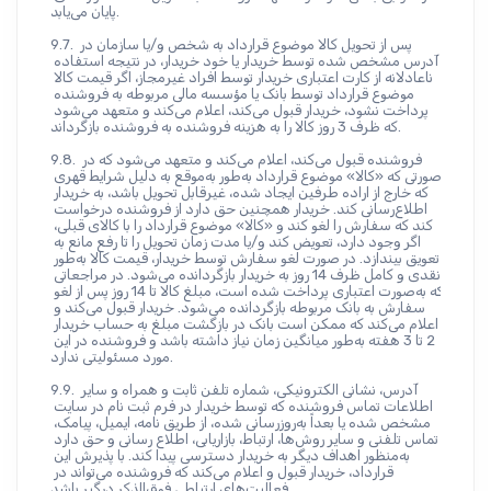
پایان می‌یابد.
9.7. پس از تحویل کالا موضوع قرارداد به شخص و/یا سازمان در 
آدرس مشخص شده توسط خریدار یا خود خریدار، در نتیجه استفاده 
ناعادلانه از کارت اعتباری خریدار توسط افراد غیرمجاز، اگر قیمت کالا 
موضوع قرارداد توسط بانک یا مؤسسه مالی مربوطه به فروشنده 
پرداخت نشود، خریدار قبول می‌کند، اعلام می‌کند و متعهد می‌شود 
که ظرف 3 روز کالا را به هزینه فروشنده به فروشنده بازگرداند.
9.8. فروشنده قبول می‌کند، اعلام می‌کند و متعهد می‌شود که در 
صورتی که «کالا» موضوع قرارداد به‌طور به‌موقع به دلیل شرایط قهری 
که خارج از اراده طرفین ایجاد شده، غیرقابل تحویل باشد، به خریدار 
اطلاع‌رسانی کند. خریدار همچنین حق دارد از فروشنده درخواست 
کند که سفارش را لغو کند و «کالا» موضوع قرارداد را با کالای قبلی، 
اگر وجود دارد، تعویض کند و/یا مدت زمان تحویل را تا رفع مانع به 
تعویق بیندازد. در صورت لغو سفارش توسط خریدار، قیمت کالا به‌طور 
نقدی و کامل ظرف 14 روز به خریدار بازگردانده می‌شود. در مراجعاتی 
که به‌صورت اعتباری پرداخت شده است، مبلغ کالا تا 14 روز پس از لغو 
سفارش به بانک مربوطه بازگردانده می‌شود. خریدار قبول می‌کند و 
اعلام می‌کند که ممکن است بانک در بازگشت مبلغ به حساب خریدار 
2 تا 3 هفته به‌طور میانگین زمان نیاز داشته باشد و فروشنده در این 
مورد مسئولیتی ندارد.
9.9. آدرس، نشانی الکترونیکی، شماره تلفن ثابت و همراه و سایر 
اطلاعات تماس فروشنده که توسط خریدار در فرم ثبت نام در سایت 
مشخص شده یا بعداً به‌روزرسانی شده، از طریق نامه، ایمیل، پیامک، 
تماس تلفنی و سایر روش‌ها، ارتباط، بازاریابی، اطلاع‌ رسانی و حق دارد 
به‌منظور اهداف دیگر به خریدار دسترسی پیدا کند. با پذیرش این 
قرارداد، خریدار قبول و اعلام می‌کند که فروشنده می‌تواند در 
فعالیت‌های ارتباطی فوق‌الذکر درگیر باشد.