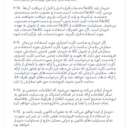
9.10. خریدار باید کالاها/خدمات قراردادی را قبل از دریافت آن‌ها 
بررسی کند؛ کالاها/خدمات آسیب‌دیده و معیوب مانند بسته‌بندی 
خم‌شده، شکسته و پاره، از شرکت باربری دریافت نخواهند شد. 
کالاها/خدمات تأیید شده بدون آسیب و دست‌نخورده محسوب 
می‌شوند. مسئولیت محافظت از کالاها/خدمات بعد از تحویل به عهده 
خریدار است. اگر حق انصراف استفاده شود، کالاها/خدمات باید 
مورد استفاده قرار نگیرند. صورت‌حساب باید بازگردانده شود.
9.11. اگر خریدار و صاحب کارت اعتباری مورد استفاده در زمان 
سفارش یکسان نباشند یا در مورد کارت اعتباری مورد استفاده در 
سفارش قبل از تحویل کالا به خریدار، نقص امنیتی شناسایی شود، 
فروشنده حق دارد که هویت و اطلاعات تماس صاحب کارت اعتباری 
را به‌دست آورد و درخواست کند که خریدار صورت‌حساب ماه گذشته 
کارت اعتباری مورد استفاده در سفارش را ارائه دهد یا نامه‌ای از بانک 
صاحب کارت اعتباری که نشان می‌دهد این کارت به او تعلق دارد، ارائه 
دهد. سفارش تا زمانی که خریدار اطلاعات/سندهای مورد درخواست 
را ارائه ندهد، مسدود خواهد شد و اگر درخواست‌های فوق ظرف 24 
ساعت تأمین نشود، فروشنده حق لغو سفارش را دارد.
9.12. خریدار اعلام می‌کند و متعهد می‌شود که اطلاعات شخصی و 
دیگر اطلاعات ارائه شده در هنگام اشتراک در وب‌سایت متعلق به 
فروشنده صحیح است و در صورت اطلاع از هرگونه مشکل، بلافاصله 
تمام خسارات را نقداً و پیشاپیش به فروشنده جبران خواهد کرد.
9.13. خریدار از ابتدا توافق می‌کند که به مقررات قانونی پایبند باشد و 
در استفاده از وب‌سایت فروشنده نقض نکند. در غیر این صورت، 
تمام مسئولیت‌های قانونی و جزایی ممکن خارج از مسئولیت خریدار 
خواهد بود.