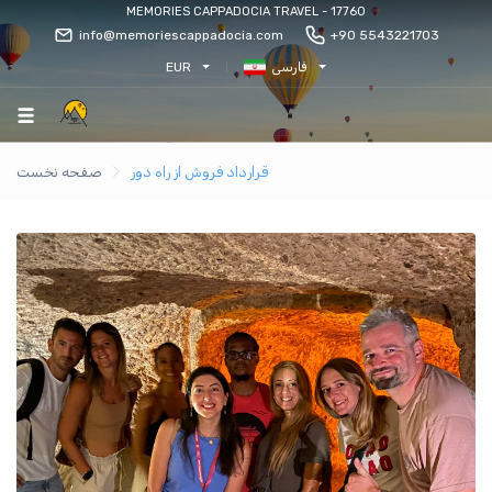
MEMORIES CAPPADOCIA TRAVEL - 17760
info@memoriescappadocia.com
+90 5543221703
فارسی
EUR
قرارداد فروش از راه دور
صفحه نخست