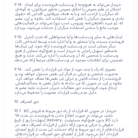
9.14. خریدار نمی‌تواند به هیچ‌وجه از وب‌سایت فروشنده برای ایجاد 
اختلال در نظم عمومی یا اخلاق عمومی، به‌طور غیرقانونی، به گونه‌ای 
که دیگران را ناراحت کند و یا به هدف غیرقانونی، اقدامی که حقوق 
مادی و معنوی دیگران را نقض کند، استفاده کند. علاوه بر این، عضو 
نمی‌تواند در فعالیت‌هایی (هرزنامه، ویروس، اسب تروjan، و غیره) که 
موجب مانع یا سختی استفاده دیگران از خدمات می‌شود، بپردازد.
9.15. لینک‌هایی به سایر وب‌سایت‌ها و/یا محتواهایی که تحت کنترل 
فروشنده نیستند و/یا متعلق به و/یا اداره شده توسط اشخاص ثالث 
دیگر ممکن است در وب‌سایت فروشنده ارائه شود. این لینک‌ها 
به‌منظور تسهیل راه‌یابی به خریدار است و هیچ‌گونه حمایتی از هیچ 
وب‌سایت یا شخصی که آن وب‌سایت را اداره می‌کند، ندارد و هیچ 
تضمینی برای اطلاعات موجود در وب‌سایت‌های مرتبط ارائه نمی‌دهد.
9.16. عضوی که یک یا چند مورد از مواد این قرارداد را نقض کند، 
به‌صورت شخصی و جزایی در قبال این نقض مسئول خواهد بود و 
فروشنده را از تبعات قانونی و جزایی این نقض‌ها معاف خواهد کرد. 
علاوه بر این، در صورتی که این حادثه به دلیل نقض به محاکم قضایی 
ارجاع شود، فروشنده حق مطالبات جبران خسارت علیه عضو به 
دلیل عدم رعایت قرارداد عضویت را محفوظ می‌دارد.
10. حق انصراف
10.1. خریدار؛ در صورتی که قرارداد از راه دور مربوط به فروش کالا 
باشد، می‌تواند در صورت اطلاع دادن به فروشنده، در مدت 14 
(چهارده) روز از تاریخ delivery، با رد کالا بدون هیچ‌گونه مسئولیت 
حقوقی یا جزایی و بدون ارائه دلیلی، از قرارداد انصراف دهد. در 
قراردادهای از راه دور مربوط به ارائه خدمات، این مدت از تاریخ امضای 
قرارداد آغاز می‌شود. قبل از انقضای حق انصراف، در قراردادهای 