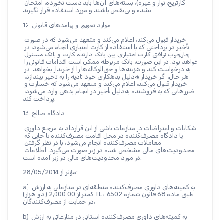
کارتریج، نوار و غیره)، بسته‌های آن‌ها باید دست نخورده، امتحان 
نشده و بی‌نقص باشند و مورد استفاده قرار نگیرند.
12. موارد تعویق و پیامدهای قانونی
خریدار قبول می‌کند، اعلام می‌کند و متعهد می‌شود که در صورت 
تأخیر در پرداختی که با استفاده از کارت اعتباری انجام می‌شود، در 
چارچوب توافق کارت اعتباری بین بانک دارنده کارت و بانک مسئول 
خواهد بود. در این صورت، بانک مربوطه ممکن است اقدامات قانونی را 
به درخواست کند و هزینه‌ها و حق‌الوکاله‌ها را از خریدار بخواهد. در 
هر حال، اگر خریدار به‌دلیل بدهکاری خود تادیه را به تاخیر بیندازد، 
خریدار قبول می‌کند، اعلام می‌کند و متعهد می‌شود که خسارت و 
ضرر‌هایی که به فروشنده به‌دلیل تأخیر در انجام بدهی وارد می‌شود، 
پرداخت کند.
13. دادگاه صالح
شکایات و اعتراضات در منازعات ناشی از این قرارداد به مرجع داوری 
یا دادگاه مصرف‌کننده در محل اقامت مصرف‌کننده یا جایی که 
معاملات مصرف‌کننده انجام می‌شود، با در نظر گرفتن 
محدودیت‌های مالی مشخص شده در زیر صورت می‌گیرد. اطلاعات 
در مورد محدودیت‌های مالی در زیر آمده است:
مؤثر از 28/05/2014:
a) به کمیته‌های داوری مصرف‌کننده منطقه‌ای در منازعاتی به ارزش 
کمتر از 2,000.00 (دو هزار) TL، طبق ماده 68 قانون شماره 6502 
در حمایت از مصرف‌کنندگان،
b) به کمیته‌های داوری مصرف‌کننده استانی در منازعاتی به ارزش 