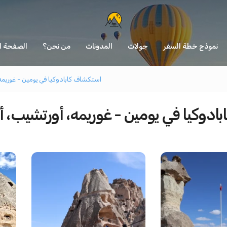
نموذج خطة السفر
جولات
المدونات
من نحن؟
الصفحة ال
استكشاف كابادوكيا في يومين - غوريم
ادوكيا في يومين - غوريمه، أورتشيب،