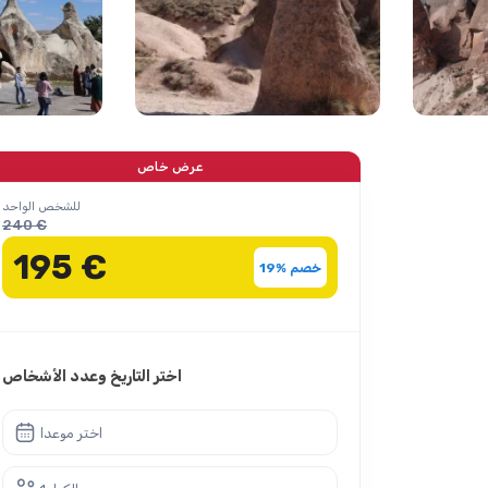
عرض خاص
للشخص الواحد
240 €
195 €
خصم %19
اختر التاريخ وعدد الأشخاص
اختر موعدا