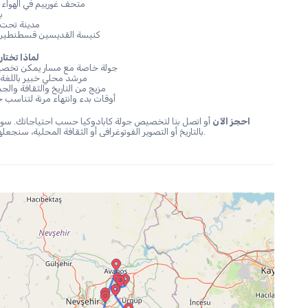
متحف غورييم في الهواء الطلق:
با
مدينة تحت الأر
كنيسة القديسين قسطنطين وإيلين
لماذا تختا
✔ جولة خاصة مع مسار يمكن تخصي
✔ مرشد محلي خبير باللغة 
✔ مزيج من التاريخ والثقافة وال
✔ أوقات بدء وانتهاء مرنة لتناس
احجز الآن
بالتاريخ أو التصوير الفوتوغرافي أو الثقافة المحلية، سنجعلها رحلة لا تُنسى.