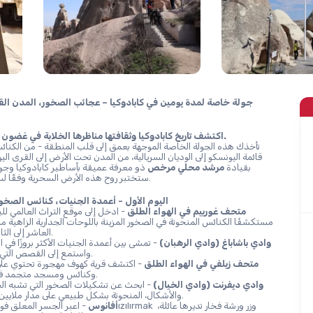
اكتشف تاريخ كابادوكيا وثقافتها مناظرها الخلابة في غضون يومين لا يُنسى.
بقيادة 
مرشد محلي مرخص
ستختبر روح هذه الأرض السحرية وفقًا لسرعتك الخاصة.
اليوم الأول - أعمدة الجنيات، كنائس الصخور
متحف غورييم في الهواء الطلق
العاشر إلى الثالث عشر.
وادي باشاباغ (وادي الرهبان)
واستمع إلى القصص التي شكلتها.
متحف زيلفي في الهواء الطلق
وكنائس ومسجد متجمد في الزمن.
وادي ديفرنت (وادي الخيال)
والأشكال، المنحوتة بشكل طبيعي على مدار ملايين السنين.
أفانوس
 - اعبر الجسر المعلق فوق نهر كızılırmak وزر ورشة فخ