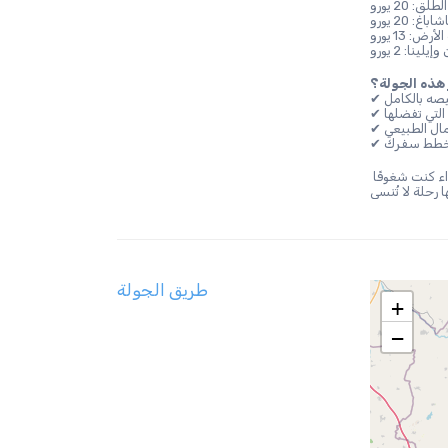
 20 يورو
شاباغ: 20 يورو
ض: 13 يورو
ا: 2 يورو
ر هذه الجولة؟
صه بالكامل
التي تفضلها
جمال الطبيعي
ب خطط سفرك
 أو اتصل بنا لتخصيص جولة كابادوكيا حسب احتياجاتك. سواء كنت شغوفًا 
طريق الجولة
+
−