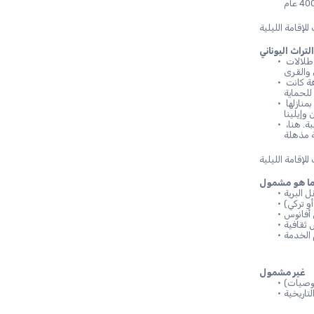
تراث اليوناني
 - زر أعلى نقطة في كابادوكيا، وهي قلعة صخرية ضخمة توفر إطلالات 
 - استكشف أربعة مستويات تحت الأرض في متاهة كانت 
 - تمشى عبر مستوطنة يونانية سابقة مشهورة بمنازلها 
 - اكتشف المدينة الساحرة المعروفة بقلعتها الصخرية المهيبة. هنا، 
ا هو مشمول
 البرية
و تركي)
أفانوس
ثقافية
 الخدمة
غير مشمول
توصيات)