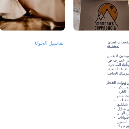
جولة خاصة لمدة يومين في كابادوكيا – عجائب الصخور، المدن القديمة والمدن 
تفاصيل الجولة
المختبئة
تأخذك هذه الجولة الخاصة الموجهة بعمق إلى قلب المنطقة - من الكنائس المدرجة في 
قائمة اليونسكو إلى الوديان السريالية، من المدن تحت الأرض إلى القرى اليونانية الساحرة. 
 ذو معرفة عميقة بأساطير كابادوكيا وجواهرها الخفية، 
 وتراث الفخار
 - ادخل إلى موقع التراث العالمي لليونسكو، 
مستكشفًا الكنائس المنحوتة في الصخور المزينة باللوحات الجدارية الزاهية من القرن 
 - تمشى بين أعمدة الجنيات الأكثر بروزًا في المنطقة 
 - اكتشف قرية كهوف مهجورة تحتوي على منازل 
 - ابحث عن تشكيلات الصخور التي تشبه الحيوانات 
ار تديرها عائلة، 