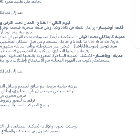
تحافظ على تقليد عمره 4000 عام.
عد إلى فندقك للإقامة الليلية.
اليوم الثاني - القلاع، المدن تحت الأرض وال
قلعة أوشيسار
بانورامية على الوديان والقرى.
مدينة كايماكلي تحت الأرض
تستخدم من قبل السكان المحليين للحماية، dating back to the Bronze Age.
سيناكوس (موستافاباشا)
الرفيعة وتاريخها التجاري، وزر كنيسة القديسين قسطنطين وإيلينا.
مدينة أورتاهسار
سنستمتع بكوب من القهوة المحلية مع الاستمتاع بإطلالات بانورامية مذهلة.
عد إلى فندقك للإقامة الليلية.
م
مركبة خاصة مريحة مع سائق لجميع وسائل النقل
مرشد سياحي مرخص (يوناني، إنجليزي، إيطالي أ
عرض فخاري في 
توقفات للصور وعروض 
جميع الضرائب المحلية ورسوم
الرحلات الجوية والإقامة (يمكننا المساعدة في ال
رسوم الدخول إلى المتاحف والمواقع التاريخية: