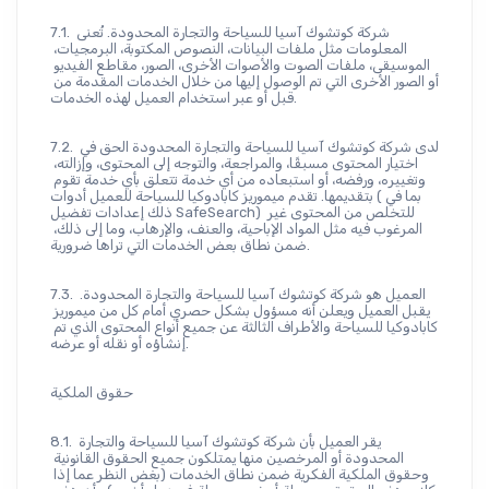
7.1. شركة كوتشوك آسيا للسياحة والتجارة المحدودة. تُعنى 
المعلومات مثل ملفات البيانات، النصوص المكتوبة، البرمجيات، 
الموسيقى، ملفات الصوت والأصوات الأخرى، الصور، مقاطع الفيديو 
أو الصور الأخرى التي تم الوصول إليها من خلال الخدمات المقدمة من 
قبل أو عبر استخدام العميل لهذه الخدمات.
7.2. لدى شركة كوتشوك آسيا للسياحة والتجارة المحدودة الحق في 
اختيار المحتوى مسبقًا، والمراجعة، والتوجه إلى المحتوى، وإزالته، 
وتغييره، ورفضه، أو استبعاده من أي خدمة تتعلق بأي خدمة تقوم 
بتقديمها. تقدم ميموريز كابادوكيا للسياحة للعميل أدوات (بما في 
ذلك إعدادات تفضيل SafeSearch) للتخلص من المحتوى غير 
المرغوب فيه مثل المواد الإباحية، والعنف، والإرهاب، وما إلى ذلك، 
ضمن نطاق بعض الخدمات التي تراها ضرورية.
7.3. العميل هو شركة كوتشوك آسيا للسياحة والتجارة المحدودة. 
يقبل العميل ويعلن أنه مسؤول بشكل حصري أمام كل من ميموريز 
كابادوكيا للسياحة والأطراف الثالثة عن جميع أنواع المحتوى الذي تم 
إنشاؤه أو نقله أو عرضه.
حقوق الملكية
8.1. يقر العميل بأن شركة كوتشوك آسيا للسياحة والتجارة 
المحدودة أو المرخصين منها يمتلكون جميع الحقوق القانونية 
وحقوق الملكية الفكرية ضمن نطاق الخدمات (بغض النظر عما إذا 