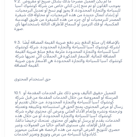
9.2. ما لم يكن العميل مصرحًا بذلك بشكل صريح أو مفروض 
بموجب القانون أو تم منح إذن كتابي خاص من شركة كوتشوك آسيا 
للسياحة والتجارة المحدودة، لا يجوز لهم نسخ أو تعديل البرمجيات، 
أو إنشاء أعمال جديدة من هذه البرمجيات، أو محاولة فك شيفرة 
المصدر للبرمجيات أو أي جزء من هذه الشيفرة عن طريق الهندسة 
العكسية، أو فك الترميز، أو السماح للأطراف الثالثة باستخدامها بأي 
صورة.
9.3. بالإضافة إلى مبلغ الدفع، يتم دفع ضريبة القيمة المضافة أيضًا 
لشركة كوتشوك آسيا للسياحة والتجارة المحدودة. شركة كوتشوك 
آسيا للسياحة والتجارة المحدودة ملزمة بدفع مبلغ ضريبة القيمة 
المضافة للمالية. الأسعار المذكورة في الحملات التي تجريها شركة 
كوتشوك آسيا للسياحة والتجارة المحدودة هي الأسعار بدون ضريبة 
القيمة المضافة.
حق استخدام المحتوى
10.1. للعميل حقوق التأليف ونحو ذلك على الخدمات المقدمة أو 
المرسلة أو المعروضة من خلال الخدمات المقدمة من قبل شركة 
كوتشوك آسيا للسياحة والتجارة المحدودة. من خلال تقديم أو 
إرسال أو عرض المحتوى، يمنح الحق في استنساخه وتكييفه وتعديله 
وترجمته ونشره وإتمام الأداء العلني وعرض أي محتوى توفره شركة 
كوتشوك آسيا للسياحة والتجارة المحدودة، أو من خلال هذه 
الخدمات، يقدم أو يرسل أو يظهر أي محتوى. تمنحك ترخيصًا دائمًا، 
غير قابل للإلغاء، على مستوى العالم، خاليًا من العمولات، وغير 
حصري للتوزيع. الغرض الوحيد من هذه الرخصة هو تمكين ميموريز 
كابادوكيا للسياحة من عرض وتوزيع وتعزيز الخدمات.