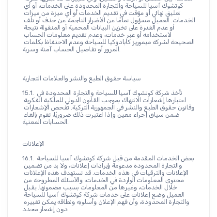
كوتشوك آسيا للسياحة والتجارة المحدودة على الخدمات، أو أي 
تعليق نهائي أو مؤقت في تقديم الخدمات أو أي ميزة من ميزات 
الخدمات. العميل مسؤول تمامًا عن الأضرار الناجمة عن حذف أو تلف 
أو عدم القدرة على تخزين البيانات المحمية أو المنقولة نتيجة 
لاستخدامه أو عبر خدمات، وعدم تقديم معلومات الحساب 
الصحيحة لشركة ميموريز كابادوكيا للسياحة وعدم الاحتفاظ بكلمات 
المرور أو تفاصيل الحساب آمنة وسرية.
سياسة حقوق الطبع والنشر والعلامات التجارية
15.1. تأخذ شركة كوتشوك آسيا للسياحة والتجارة المحدودة في 
اعتبارها إشعارات الانتهاك بموجب القانون الدولي للملكية الفكرية 
وقانون حقوق الطبع والنشر في الجمهورية التركية. تفحص الإشعارات 
ضمن سياق إجراء معين وإذا اعتبرت ذلك ضروريًا، تقوم بإلغاء 
الحسابات المعنية.
الإعلانات
16.1. بعض الخدمات المقدمة من قبل شركة كوتشوك آسيا للسياحة 
والتجارة المحدودة مدعومة بإيرادات إعلانات، ولا بد من تضمين 
الإعلانات والترقيات في هذه الخدمات. قد تستهدف هذه الإعلانات 
محتوى المعلومات الواردة في الخدمات، والأسئلة المطروحة من 
خلال الخدمات، وغيرها من المعلومات بسبب مضمونها. يقبل 
العميل وضع إعلانات على خدمات شركة كوتشوك آسيا للسياحة 
والتجارة المحدودة، وأن فهم الإعلان وأسلوبه ونطاقه يمكن تغييره 
دون إشعار محدد