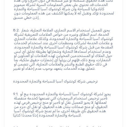
كانت هذه الحقوق مسجلة أو غير مسجلة في دول أخرى) وأن هذه 
الخدمات قد تحتوي على بعض المعلومات السرية لشركة ميموريز 
كابادوكيا للسياحة وأن شركة كوتشوك آسيا للسياحة والتجارة 
المحدودة تؤكد وتقبل أنه لا يمكنها الكشف عن هذه المعلومات دون 
إذن خطي مسبق.
8.2. يحق للعميل استخدام الاسم التجاري، العلامة التجارية، شعار 
الخدمة، اسم النطاق وغيره من خواص العلامات التعريفية لشركة 
كوتشوك آسيا للسياحة والتجارة المحدودة، وكذلك علامات التجاري 
و علامات الخدمة لشركات ومنظمات أخرى عند استخدام الخدمات 
المقدمة من قبل شركة كوتشوك آسيا للسياحة والتجارة المحدودة، 
وعدم استخدام أسماءها التجارية وشعاراتها بطريقة تخلق أي لبس 
حول الملاك أو المستخدمين المخولين لهذه العلامات أو العناوين أو 
الشعارات، ومع ذلك، فإنهم لن يزيلوا أي إشعارات حقوق ملكية، بما 
في ذلك حقوق الطبع والنشر والعلامات التجارية، التي تتضمن أو 
تتعلق بهذه الخدمات. يتعهد بوجوب عدم إخفاء أو تغيير.
ترخيص شركة كوتشوك آسيا للسياحة والتجارة المحدودة
9.1. يجوز لشركة كوتشوك آسيا للسياحة والتجارة المحدودة بيع أو 
تأجير ترخيص استخدام البرمجيات التي تصنعها كخدمة منفصلة 
لعملائها. لا يجوز للعميل نقل أو تأجير أو منح ترخيص فرعي لهذه 
الحقوق، أو منح ضمانات بشأن هذه الحقوق، أو نقل أي جزء من 
هذه الحقوق بأي طريقة أخرى، ما لم تمنح شركة كوتشوك آسيا 
للسياحة والتجارة المحدودة إذنًا محددًا كتابيًا.