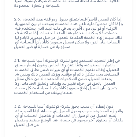
اتفاقية الخدمة منذ لحظة استخدامه لخدمات شركة كوتشوك آسيا 
للسياحة والتجارة المحدودة.
2.3. إذا كان العميل قاصرًا فيما يتعلق بقبول وموافقة عقد الخدمة، 
أو إذا كان محظورًا عليه تلقي هذه الخدمات بموجب قوانين الجمهورية 
التركية أو قوانين دول أخرى، بما في ذلك البلد الذي يستخدم فيه 
الخدمات، فلا يمكنه استخدام هذا العقد للخدمات. إذا تم اكتشاف 
ذلك، سيتم إنهاء الخدمة المقدمة للعميل من قبل ميموريز كابادوكيا 
للسياحة على الفور، ولا يمكن تحميل ميموريز كابادوكيا للسياحة أي 
مسؤولية عن خسارة أو ضرر العميل.
3.1. في إطار التجديد المستمر، يجوز لشركة كوتشوك آسيا للسياحة 
والتجارة المحدودة، وفقًا لتقديرها الخاص وبدون إشعار مسبق 
للعميل، إيقاف تقديم الخدمات أو أي ميزات ضمن نطاق الخدمات 
للمستخدمين، بشكل دائم أو مؤقت. ويؤكد العميل ذلك ويقبل به. 
يحتفظ العميل، ضمن الصلاحيات المحددة له من خلال ممثل 
العميل؛ بالحق في إجراء تغييرات، وإيقاف وتعليق الخدمات. ولا 
يتعين على العميل إبلاغ ميموريز كابادوكيا للسياحة بشكل محدد 
عندما يتوقف عن استخدام الخدمات.
3.2. دون إعطاء أي سبب، يجوز لشركة كوتشوك آسيا للسياحة 
والتجارة المحدودة حجب وصول العميل إلى حسابه. لهذا السبب، قد 
يُمنع العميل من الوصول إلى الخدمات أو تفاصيل الحساب أو أي 
ملفات أو محتوى آخر موجود في حسابه. هذا الوضع معتمد ومقبول 
من قبل العميل.