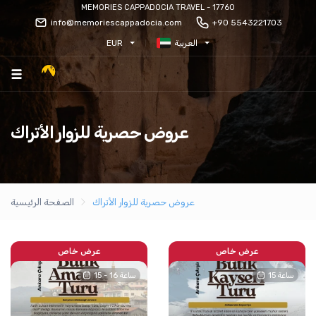
MEMORIES CAPPADOCIA TRAVEL - 17760
info@memoriescappadocia.com
+90 5543221703
العربية
EUR
عروض حصرية للزوار الأتراك
عروض حصرية للزوار الأتراك
الصفحة الرئيسية
عرض خاص
عرض خاص
15 ساعة
15 - 16 ساعة