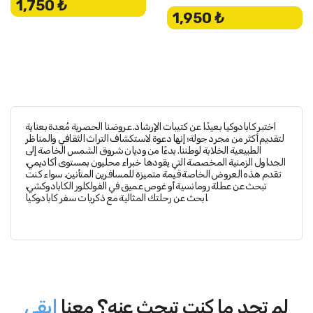
1,750 ₺
1,950 ₺
اختبر كابادوكيا بعيدًا عن كتيبات الإرشاد. عروضنا الحصرية مُعدة بعناية
لتقديم أكثر من مجرد جولة؛ إنها دعوة لاستكشاف التراث الثقافي والمناظر
الطبيعية الخلابة لوطننا. بدءًا من وديان شروق الشمس الخاصة إلى
الجداول الزمنية المخصصة التي يقودها خبراء محليون بمستوى أكاديمي،
تقدم هذه العروض الخاصة قيمة متميزة للمسافرين المتأنين. سواء كنت
تبحث عن عطلة رومانسية أو غوص عميق في الفولكلور الكابادوكشي،
ابحث عن رحلتك المثالية مع ذكريات سفر كابادوكيا.
لم تجد ما كنت تبحث عنه؟ معنا
ابقى