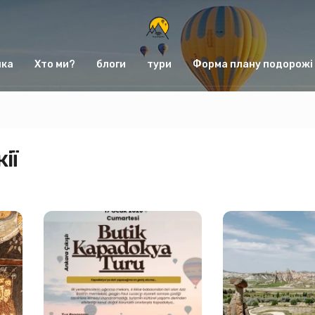
нка
Хто ми?
блоги
тури
Форма плану подорожі
ії