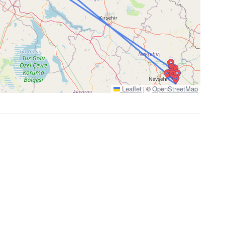
Leaflet
OpenStreetMap
|
©