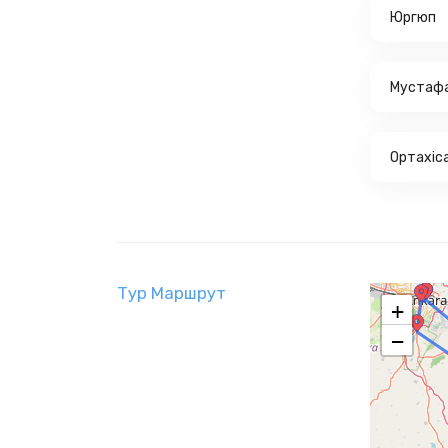
Юргюп
Мустафа
Ортахіс
Тур Маршрут
+
−