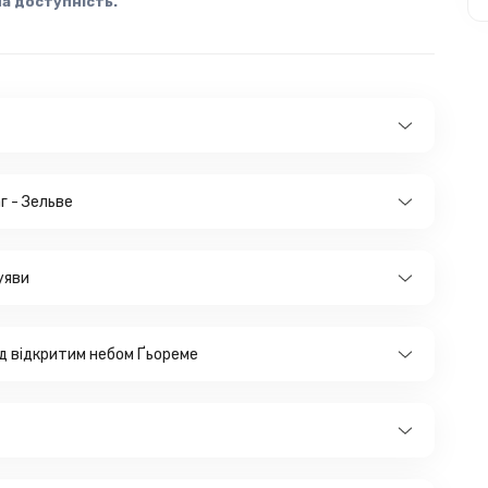
а доступність.
г - Зельве
уяви
ід відкритим небом Ґьореме