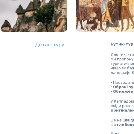
Деталі туру
Бутик-тур 
Для тих, хто
Ми пропонує
туристични
Якщо ви баж
ландшафт Ка
• Проводить
• 
Обрані з
• 
Обмежена 
У Каппадокі
сліди раннь
оригіналь
Це не швидк
Це 
глибоке