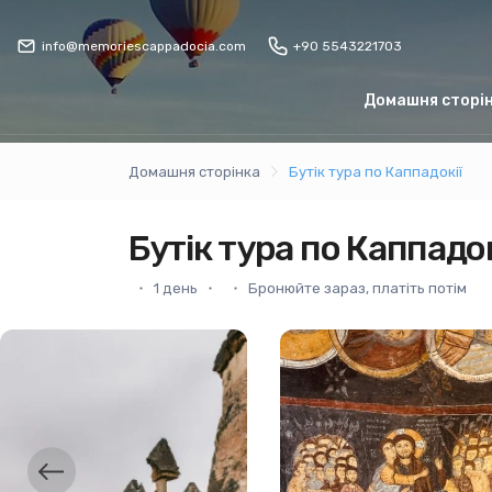
info@memoriescappadocia.com
+90 5543221703
Домашня сторі
Домашня сторінка
Бутік тура по Каппадокії
Бутік тура по Каппадок
1 день
Бронюйте зараз, платіть потім