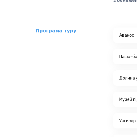
⏳ 
Обмежен
Програма туру
Аванос
Паша-ба
Долина 
Музей п
Учгисар