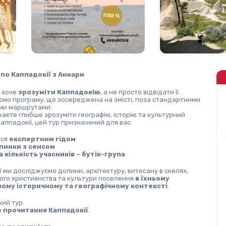
по Каппадокії з Анкари
 хоче 
зрозуміти Каппадокію
, а не просто відвідати її.
мо програму, що зосереджена на змісті, поза стандартними 
ми маршрутами.
аєте глибше зрозуміти географію, історію та культурний 
ппадокії, цей тур призначений для вас.
ся 
експертним гідом
упинки з сенсом
кількість учасників – бутік-група
ї ми досліджуємо долини, архітектуру, витесану в скелях, 
ого християнства та культури поселення 
в їхньому 
ному історичному та географічному контексті
.
ий тур.
 прочитання Каппадокії
.