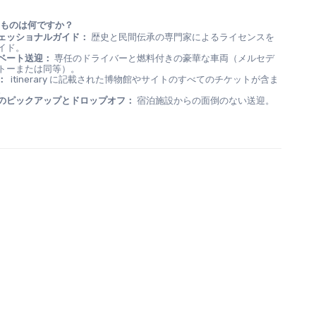
るものは何ですか？
ェッショナルガイド：
 歴史と民間伝承の専門家によるライセンスを
イド。
ベート送迎：
 専任のドライバーと燃料付きの豪華な車両（メルセデ
トーまたは同等）。
：
  itinerary に記載された博物館やサイトのすべてのチケットが含ま
。
のピックアップとドロップオフ：
 宿泊施設からの面倒のない送迎。