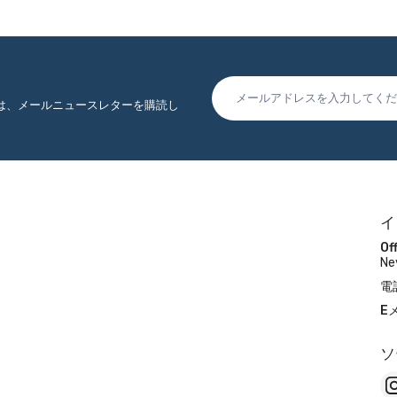
は、メールニュースレターを購読し
イ
Off
Ne
電
E
ソ