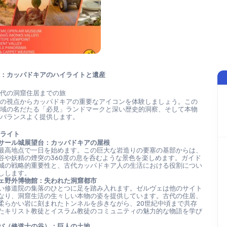
ー：カッパドキアのハイライトと遺産
古代の洞窟住居までの旅
家の視点からカッパドキアの重要なアイコンを体験しましょう。この
地域の名だたる「必見」ランドマークと深い歴史的洞察、そして本物
をバランスよく提供します。
イライト
サール城展望台：カッパドキアの屋根
最高地点で一日を始めます。この巨大な岩造りの要塞の基部からは、
谷や妖精の煙突の360度の息を呑むような景色を楽しめます。ガイド
城の戦略的重要性と、古代カッパドキア人の生活における役割につい
しします。
ェ野外博物館：失われた洞窟都市
い修道院の集落のひとつに足を踏み入れます。ゼルヴェは他のサイト
なり、洞窟生活の生々しい本物の姿を提供しています。古代の住居、
柔らかい岩に刻まれたトンネルを歩きながら、20世紀中頃まで共存
たキリスト教徒とイスラム教徒のコミュニティの魅力的な物語を学び
バ（修道士の谷）：巨人の土地