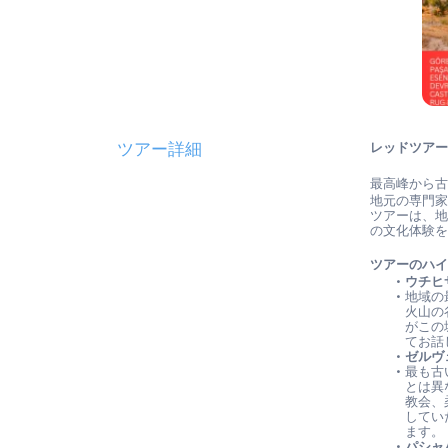
ツアー詳細
レッドツア
最高峰から
地元の専門
ツアーは、
の文化体験
ツアーのハ
ウチヒ
地域の
火山の
がこの
てお話
ゼルヴ
最も古
とは異
教会、
してい
ます。
パシャ