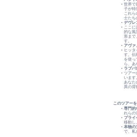
世界で
子が特
これら
士たち
デヴレ
ここに
的な風
形まで
す。
アヴァ
ヒッタ
す。伝
を使っ
ら、あ
ラブバ
ツアー
います
あなた
異の背
このツアー
専門的
れらの
プライ
移動し
本物の
で、私