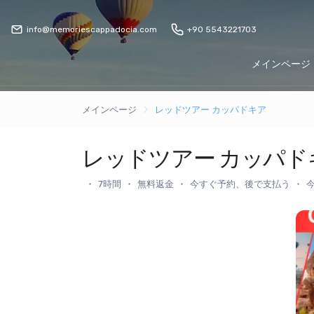
info@memoriescappadocia.com
+90 5543221703
メインページ
メインページ
レッドツアー カッパドキア
レッドツアー カッパド
7時間
無料返金
今すぐ予約、後で支払う