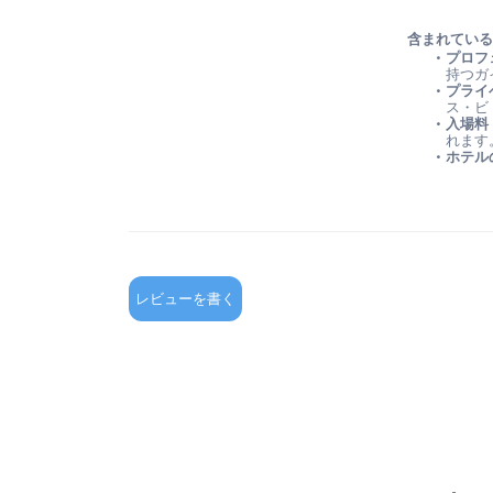
含まれてい
プロフ
持つガ
プライ
ス・ビ
入場料
れます
ホテル
レビューを書く