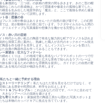
最も象徴的な「三つ頭」の妖精の煙突の間を歩きます。きのこ型の帽
徴的なこれらの形成物は、かつて隠遁者や修道士の孤独な家でした。
の構造を生み出した地質学的な「魔法」と、ここで孤独を求めた修道
の精神的歴史について説明します。
ント谷：想像の谷
はフレスコ画や教会はありません—ただ自然の遊び場です。この幻想
景では、岩が動物や人の形に似ています。ラクダやイルカから人間の
、クリエイティブな写真撮影や想像力を働かせる完璧なスポットで
ノス：赤い川の芸術
イト時代から赤い粘土の陶器で有名な魅力的な町アヴァノスを訪れま
統的な洞窟工房に案内し、熟練した職人が古代のキックホイール技法
て陶器を作る様子を見学します。もしインスピレーションを受けた
なた自身の陶器作品を作ってみることもできます。
レー展望台：壮大なフィナーレ
の締めくくりは、この地域で最も有名なパノラマスポットの一つで行
。高くそびえる独特な岩形成と広大な景色で知られるラブバレーは、
の旅を振り返るための静かな雰囲気を提供し、ガイドがこの自然の驚
後にある地元の伝説や物語を共有します。
を私たちと一緒に予約する理由
なストーリーテリング：
 私たちはただ岩を見せるだけではなく、そ
背後にある歴史や民間伝承、科学をお伝えします。
ベート & フレキシブル：
 これはあなたの日です。ペースに合わせて
、大きなツアーバスの混雑を避けます。
立ち寄りスポット：
 家族経営の陶器工房から隠れた写真スポットま
たちは本物のカッパドキアに焦点を当てています。