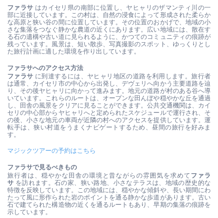
ファラサ
 はカイセリ県の南部に位置し、ヤヒャリのザマンティ川の一
部に近接しています。この村は、自然の浸食によって形成された柔らか
な高原と狭い谷の間に位置しています。その位置のおかげで、地域の小
さな集落をつなぐ静かな農道の近くにあります。広い地域には、散在す
る石の遺構や古い道に見られるように、かつてのコミュニティの痕跡が
残っています。風景は、短い散歩、写真撮影のスポット、ゆっくりとし
た旅行計画に適した環境を作り出しています。
ファラサへのアクセス方法
ファラサ
 に到達するには、ヤヒャリ地区の道路を利用します。旅行者
は通常、カイセリ市の中心から出発し、デヴェリへ向かう主要道路を辿
り、その後ヤヒャリに向かって進みます。地元の道路が村のある谷へ導
いています。これらのルートは、オープンな田んぼや穏やかな丘を通過
し、田舎の風景をクリアに見ることができます。公共交通機関は、カイ
セリの中心部からヤヒャリへと定められたスケジュールで運行され、そ
の後、小さな地元の車両が近隣の村へのアクセスを提供しています。運
転手は、狭い村道をうまくナビゲートするため、昼間の旅行を好みま
す。
マジックツアーの予約はこちら
ファラサで見るべきもの
旅行者は、穏やかな田舎の環境と昔ながらの雰囲気を求めて
ファラ
サ
 を訪れます。石の家、狭い路地、小さなテラスは、地域の歴史的な
特徴を反映しています。この地域には、穏やかな傾斜や、長い期間にわ
たって風に形作られた岩のポイントを通る静かな歩道があります。古い
石で建てられた構造物の近くを通るルートもあり、早期の集落の痕跡を
示しています。