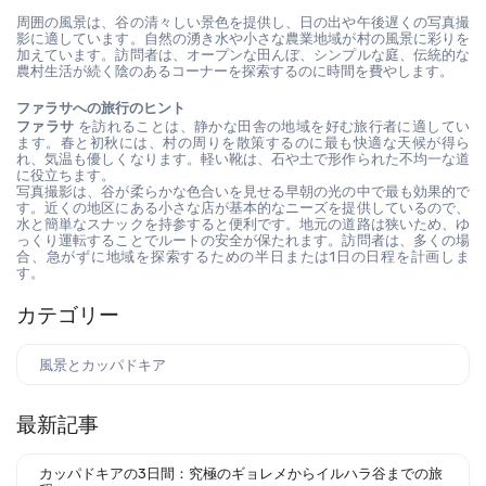
周囲の風景は、谷の清々しい景色を提供し、日の出や午後遅くの写真撮
影に適しています。自然の湧き水や小さな農業地域が村の風景に彩りを
加えています。訪問者は、オープンな田んぼ、シンプルな庭、伝統的な
農村生活が続く陰のあるコーナーを探索するのに時間を費やします。
ファラサへの旅行のヒント
ファラサ
 を訪れることは、静かな田舎の地域を好む旅行者に適してい
ます。春と初秋には、村の周りを散策するのに最も快適な天候が得ら
れ、気温も優しくなります。軽い靴は、石や土で形作られた不均一な道
に役立ちます。
写真撮影は、谷が柔らかな色合いを見せる早朝の光の中で最も効果的で
す。近くの地区にある小さな店が基本的なニーズを提供しているので、
水と簡単なスナックを持参すると便利です。地元の道路は狭いため、ゆ
っくり運転することでルートの安全が保たれます。訪問者は、多くの場
合、急がずに地域を探索するための半日または1日の日程を計画しま
す。
カテゴリー
風景とカッパドキア
最新記事
カッパドキアの3日間：究極のギョレメからイルハラ谷までの旅