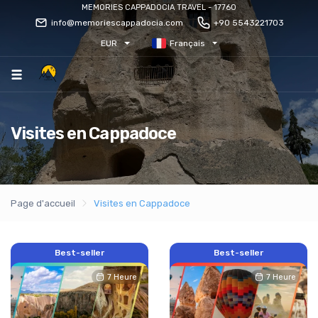
MEMORIES CAPPADOCIA TRAVEL - 17760
info@memoriescappadocia.com
+90 5543221703
EUR
Français
Visites en Cappadoce
Page d'accueil
Visites en Cappadoce
Best-seller
Best-seller
7 Heure
7 Heure