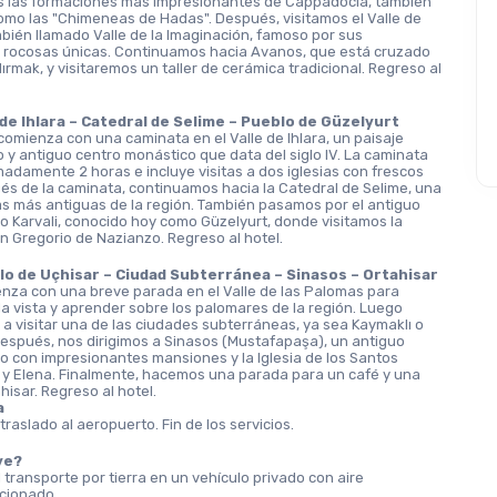
 las formaciones más impresionantes de Cappadocia, también 
mo las "Chimeneas de Hadas". Después, visitamos el Valle de 
bién llamado Valle de la Imaginación, famoso por sus 
 rocosas únicas. Continuamos hacia Avanos, que está cruzado 
zılırmak, y visitaremos un taller de cerámica tradicional. Regreso al 
e de Ihlara – Catedral de Selime – Pueblo de Güzelyurt
comienza con una caminata en el Valle de Ihlara, un paisaje 
o y antiguo centro monástico que data del siglo IV. La caminata 
adamente 2 horas e incluye visitas a dos iglesias con frescos 
és de la caminata, continuamos hacia la Catedral de Selime, una 
ias más antiguas de la región. También pasamos por el antiguo 
o Karvali, conocido hoy como Güzelyurt, donde visitamos la 
an Gregorio de Nazianzo. Regreso al hotel.
lo de Uçhisar – Ciudad Subterránea – Sinasos – Ortahisar
enza con una breve parada en el Valle de las Palomas para 
 la vista y aprender sobre los palomares de la región. Luego 
 visitar una de las ciudades subterráneas, ya sea Kaymaklı o 
espués, nos dirigimos a Sinasos (Mustafapaşa), un antiguo 
o con impresionantes mansiones y la Iglesia de los Santos 
y Elena. Finalmente, hacemos una parada para un café y una 
hisar. Regreso al hotel.
a
traslado al aeropuerto. Fin de los servicios.
ye?
 transporte por tierra en un vehículo privado con aire 
cionado