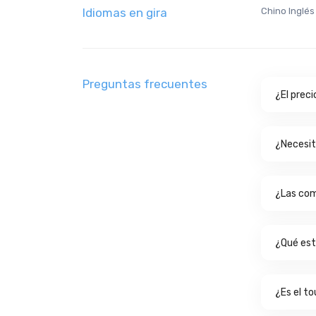
Idiomas en gira
Chino Inglé
Preguntas frecuentes
¿El preci
¿Necesit
¿Las com
¿Qué está
¿Es el t