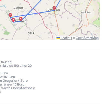
Leaflet
OpenStreetMap
|
©
l museo:
e libre de Göreme: 20
 Euro
ra: 15 Euro
an Gregorio: 4 Euro
erránea: 13 Euro
os Santos Constantino y
o