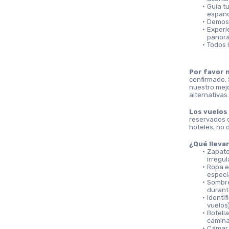
Guía tu
español
Demost
Experi
panor
Todos 
Por favor 
confirmado. 
nuestro mejo
alternativas
Los vuelos 
reservados d
hoteles, no 
¿Qué lleva
Zapato
irregu
Ropa e
especi
Sombrer
durante
Identif
vuelos
Botella
camina
Cámara