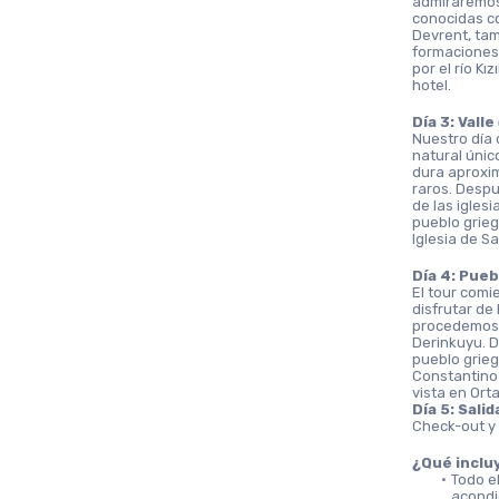
admiraremos
conocidas co
Devrent, tam
formaciones
por el río Kı
hotel.
Día 3: Vall
Nuestro día 
natural únic
dura aproxim
raros. Despu
de las igles
pueblo grieg
Iglesia de S
Día 4: Pueb
El tour comi
disfrutar de
procedemos a
Derinkuyu. D
pueblo grieg
Constantino 
vista en Orta
Día 5: Salid
Check-out y 
¿Qué inclu
Todo el
acondi