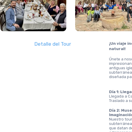
Detalle del Tour
¡Un viaje in
natural!
Únete a noso
impresionant
antiguas igl
subterráneas
diseñada pa
Día 1: Lleg
Llegada a Ca
Traslado a su
Día 2: Muse
Imaginació
Nuestro tour
subterráneas
que datan del