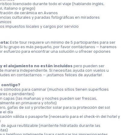
rístico licenciado durante todo el viaje (hablando inglés, 
, italiano o griego)
ración de cerámica en Avanos
encias culturales y paradas fotográficas en miradores 
ámicos
los impuestos locales y cargos por servicio
nota:
 Este tour requiere un mínimo de 5 participantes para ser 
Si tu grupo es más pequeño, por favor contáctanos — haremos 
r esfuerzo para encontrar una solución u ofrecer opciones 
.
y el alojamiento no están incluidos
 pero pueden ser 
e manera independiente. Si necesitas ayuda con vuelos u 
dudes en contactarnos — ¡estamos felices de ayudarte!
r contigo?
s cómodos para caminar (muchos sitios tienen superficies 
lares o pendientes)
n capas (las mañanas y noches pueden ser frescas, 
almente en primavera y otoño)
o, gafas de sol y protector solar para la protección del sol 
 el día
icación válida o pasaporte (necesario para el check-in del hotel y 
)
 de agua reutilizable (mantente hidratado durante las 
tas)
 o teléfono inteligente (para capturar los impresionantes 