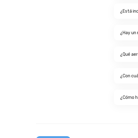
¿Está in
¿Hay un 
¿Qué aero
¿Con cuá
¿Cómo h