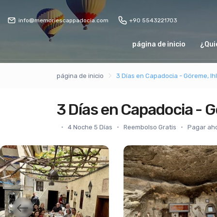
info@memoriescappadocia.com
+90 5543221703
página de inicio
¿Qui
página de inicio
3 Días en Capadocia - Göreme, Ih
3 Días en Capadocia - G
4 Noche 5 Días
Reembolso Gratis
Pagar ah