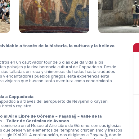
olvidable a través de la historia, la cultura y la belleza 
tros en un cautivador tour de 3 días que da vida a los 
es paisajes y la rica herencia cultural de Cappadocia. Desde 
esias talladas en roca y chimeneas de hadas hasta ciudades 
 y encantadores pueblos griegos, esta experiencia está 
ra viajeros que buscan tanto aventura como conocimiento.
ada a Cappadocia
ppadocia a través del aeropuerto de Nevşehir o Kayseri. 
 hotel y registro.
o al Aire Libre de Göreme – Paşabağ – Valle de la 
n – Taller de Cerámica de Avanos
 comienza en el Museo al Aire Libre de Göreme, con sus iglesias 
 que preservan elementos del temprano cristianismo y frescos 
 siglo IX al XIII. A continuación, nos dirigimos a Paşabağ, donde 