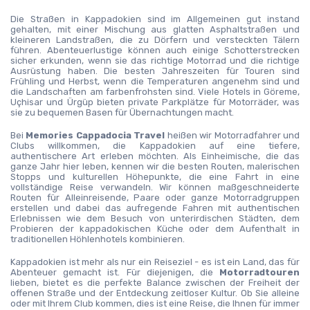
Die Straßen in Kappadokien sind im Allgemeinen gut instand 
gehalten, mit einer Mischung aus glatten Asphaltstraßen und 
kleineren Landstraßen, die zu Dörfern und versteckten Tälern 
führen. Abenteuerlustige können auch einige Schotterstrecken 
sicher erkunden, wenn sie das richtige Motorrad und die richtige 
Ausrüstung haben. Die besten Jahreszeiten für Touren sind 
Frühling und Herbst, wenn die Temperaturen angenehm sind und 
die Landschaften am farbenfrohsten sind. Viele Hotels in Göreme, 
Uçhisar und Ürgüp bieten private Parkplätze für Motorräder, was 
sie zu bequemen Basen für Übernachtungen macht.
Bei 
Memories Cappadocia Travel
 heißen wir Motorradfahrer und 
Clubs willkommen, die Kappadokien auf eine tiefere, 
authentischere Art erleben möchten. Als Einheimische, die das 
ganze Jahr hier leben, kennen wir die besten Routen, malerischen 
Stopps und kulturellen Höhepunkte, die eine Fahrt in eine 
vollständige Reise verwandeln. Wir können maßgeschneiderte 
Routen für Alleinreisende, Paare oder ganze Motorradgruppen 
erstellen und dabei das aufregende Fahren mit authentischen 
Erlebnissen wie dem Besuch von unterirdischen Städten, dem 
Probieren der kappadokischen Küche oder dem Aufenthalt in 
traditionellen Höhlenhotels kombinieren.
Kappadokien ist mehr als nur ein Reiseziel - es ist ein Land, das für 
Abenteuer gemacht ist. Für diejenigen, die 
Motorradtouren
lieben, bietet es die perfekte Balance zwischen der Freiheit der 
offenen Straße und der Entdeckung zeitloser Kultur. Ob Sie alleine 
oder mit Ihrem Club kommen, dies ist eine Reise, die Ihnen für immer 