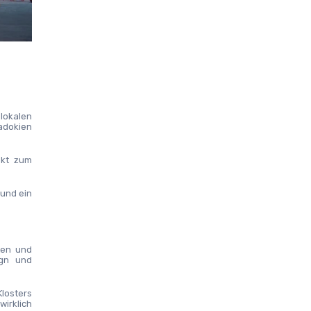
okalen 
adokien 
kt zum 
und ein 
en und 
gn und 
osters 
irklich 