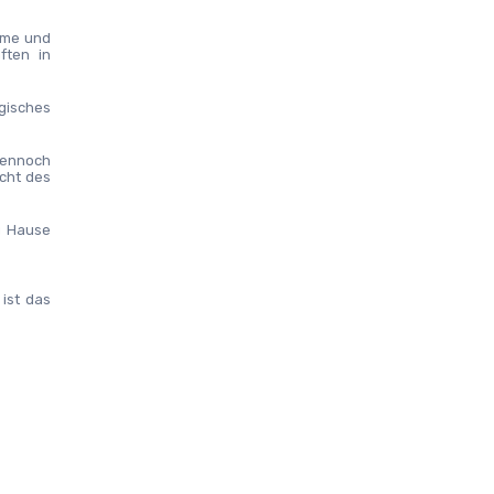
rme und 
ten in 
gisches 
ennoch 
ht des 
u Hause 
ist das 