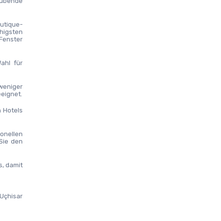
ubende 
utique-
igsten 
enster 
hl für 
eniger 
eignet.
 Hotels 
nellen 
ie den 
, damit 
Uçhisar 