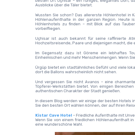
besten Ort Uçhisar – ein ruhiges, elegantes Dorf,
Ausblicke über die Täler bietet.
Wussten Sie schon? Das allererste Höhlenhotel in 
Höhlenaufenthalte in der ganzen Region. Heute ist 
Höhlenhotels zu finden – mit Blick auf das Tauben
vorbeifliegen.
Uçhisar ist auch bekannt für seine raffinierte A
Hochzeitsreisende, Paare und diejenigen macht, die
Im Gegensatz dazu ist Göreme ein lebhaftes Tour
Einheimischen und mehr Menschenmengen. Wenn Sie Ruh
Ürgüp bietet ein stadtähnliches Gefühl und viele lo
dort die Ballons wahrscheinlich nicht sehen.
Und vergessen Sie nicht Avanos – eine charmante 
Töpferei-Werkstätten bietet. Von einigen Bereiche
authentischen Charakter der Stadt genießen.
In diesem Blog werden wir einige der besten Hotels i
Sie den besten Ort wählen können, der auf Ihren Reise
Kistar Cave Hotel
 – Friedliche Aufenthalte mit Unv
Wenn Sie von einem friedlichen Höhlenaufenthalt in 
eine wunderschöne Wahl.