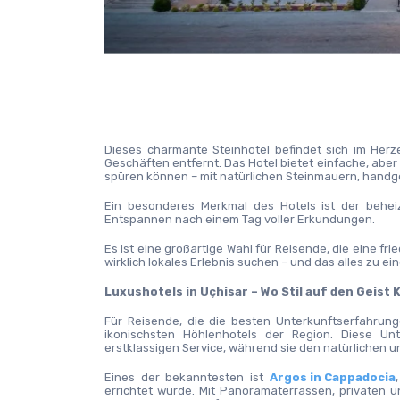
Dieses charmante Steinhotel befindet sich im Herz
Geschäften entfernt. Das Hotel bietet einfache, aber
spüren können – mit natürlichen Steinmauern, handge
Ein besonderes Merkmal des Hotels ist der beheiz
Entspannen nach einem Tag voller Erkundungen.
Es ist eine großartige Wahl für Reisende, die eine f
wirklich lokales Erlebnis suchen – und das alles zu e
Luxushotels in Uçhisar – Wo Stil auf den Geist 
Für Reisende, die die besten Unterkunftserfahrung
ikonischsten Höhlenhotels der Region. Diese Un
erstklassigen Service, während sie den natürlichen un
Eines der bekanntesten ist 
Argos in Cappadocia
errichtet wurde. Mit Panoramaterrassen, privaten un