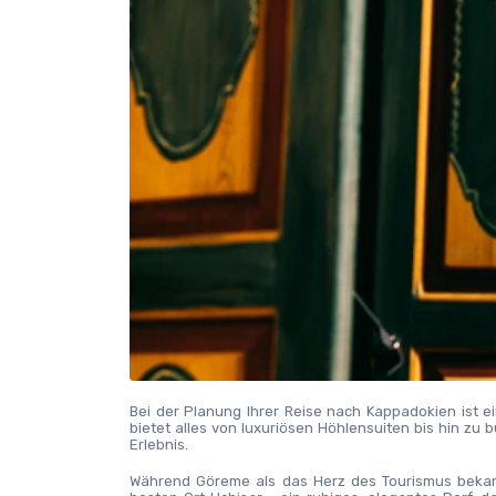
Bei der Planung Ihrer Reise nach Kappadokien ist e
bietet alles von luxuriösen Höhlensuiten bis hin zu 
Erlebnis.
Während Göreme als das Herz des Tourismus bekannt