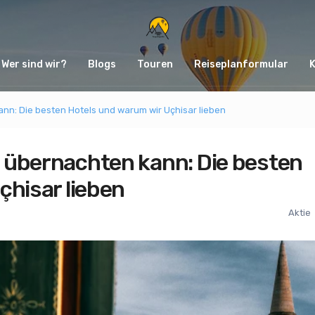
Wer sind wir?
Blogs
Touren
Reiseplanformular
n: Die besten Hotels und warum wir Uçhisar lieben
 übernachten kann: Die besten
çhisar lieben
Aktie