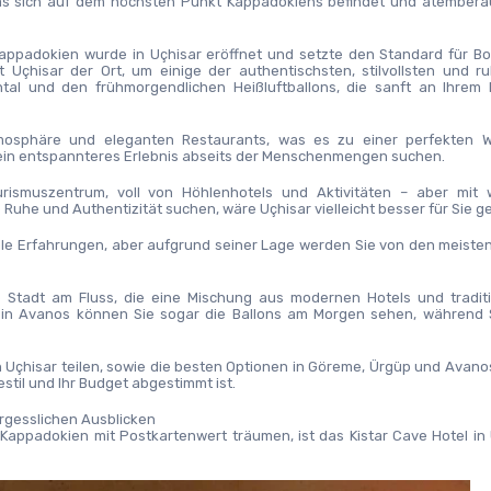
 das sich auf dem höchsten Punkt Kappadokiens befindet und atembera
Kappadokien wurde in Uçhisar eröffnet und setzte den Standard für Bo
Uçhisar der Ort, um einige der authentischsten, stilvollsten und ruh
tal und den frühmorgendlichen Heißluftballons, die sanft an Ihrem F
tmosphäre und eleganten Restaurants, was es zu einer perfekten Wa
 ein entspannteres Erlebnis abseits der Menschenmengen suchen.
ismuszentrum, voll von Höhlenhotels und Aktivitäten – aber mit w
e und Authentizität suchen, wäre Uçhisar vielleicht besser für Sie ge
kale Erfahrungen, aber aufgrund seiner Lage werden Sie von den meisten
Stadt am Fluss, die eine Mischung aus modernen Hotels und traditio
n in Avanos können Sie sogar die Ballons am Morgen sehen, während S
n Uçhisar teilen, sowie die besten Optionen in Göreme, Ürgüp und Avanos
stil und Ihr Budget abgestimmt ist.
ergesslichen Ausblicken
Kappadokien mit Postkartenwert träumen, ist das Kistar Cave Hotel in 