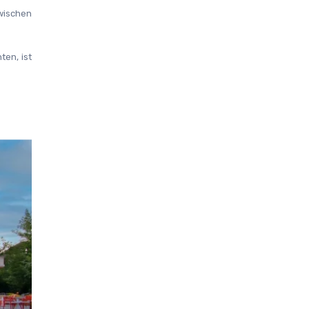
wischen 
n, ist 