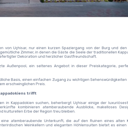
en von Uçhisar, nur einen kurzen Spaziergang von der Burg und den l
 gemütliche Zimmer, in denen die Gäste die Seele der traditionellen Kapp
fertigter Dekoration und herzlicher Gastfreundschaft.
te Außenpool, ein seltenes Angebot in dieser Preiskategorie, perfe
riedliche Basis, einen einfachen Zugang zu wichtigen Sehenswürdigkeiten 
inem erschwinglichen Preis.
Kappadokiens trifft
en in Kappadokien suchen, beherbergt Uçhisar einige der luxuriösest
terkünfte kombinieren atemberaubende Ausblicke, makelloses Desi
d kulturellen Erbe der Region treu bleiben.
, eine atemberaubende Unterkunft, die auf den Ruinen eines alten Kl
terirdischen Weinkellern und eleganten Höhlensuiten bietet es einen w