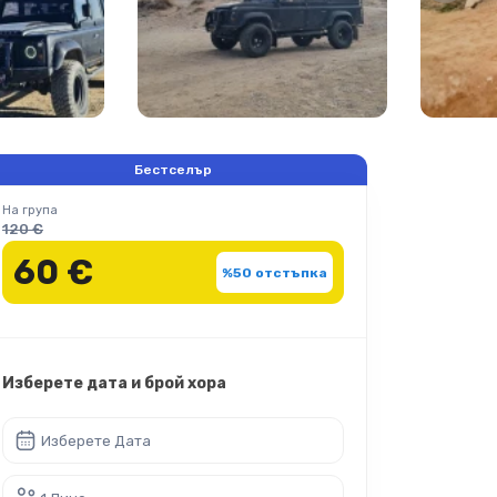
Бестселър
На група
120 €
60 €
%50 отстъпка
Изберете дата и брой хора
Изберете Дата