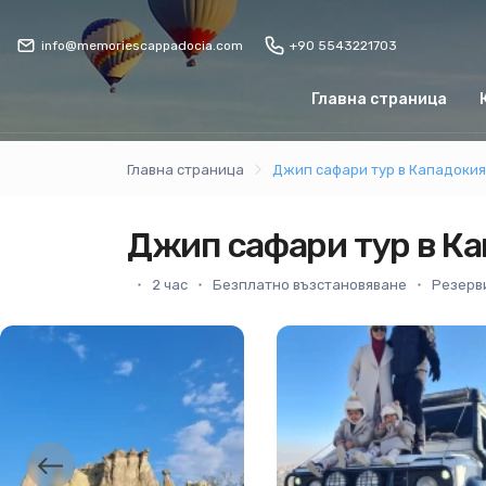
info@memoriescappadocia.com
+90 5543221703
Главна страница
Главна страница
Джип сафари тур в Кападокия
Джип сафари тур в К
2 час
Безплатно възстановяване
Резерви