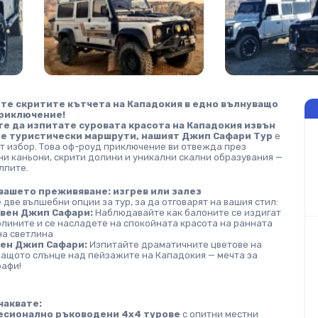
те скритите кътчета на Кападокия в едно вълнуващо 
риключение!
е да изпитате суровата красота на Кападокия извън 
е туристически маршрути, нашият Джип Сафари Тур
 е 
т избор. Това оф-роуд приключение ви отвежда през 
и каньони, скрити долини и уникални скални образувания — 
лпите.
вашето преживяване: изгрев или залез
две вълшебни опции за тур, за да отговарят на вашия стил:
вен Джип Сафари:
 Наблюдавайте как балоните се издигат 
лините и се насладете на спокойната красота на ранната 
на светлина
ен Джип Сафари:
 Изпитайте драматичните цветове на 
ащото слънце над пейзажите на Кападокия — мечта за 
рафи!
чаквате:
сионално ръководени 4x4 турове
 с опитни местни 