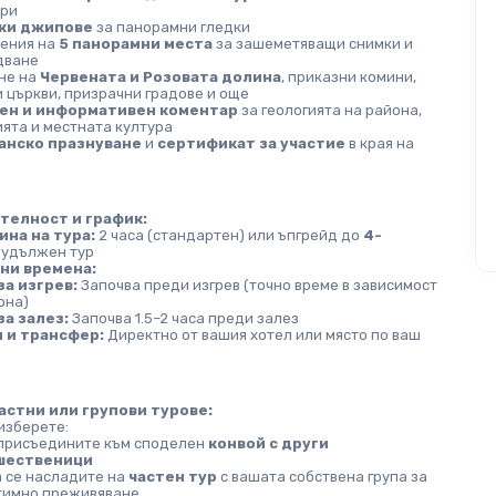
ри
ки джипове
 за панорамни гледки
ения на 
5 панорамни места
 за зашеметяващи снимки и 
дване
е на 
Червената и Розовата долина
, приказни комини, 
 църкви, призрачни градове и още
ен и информативен коментар
 за геологията на района, 
ята и местната култура
нско празнуване
 и 
сертификат за участие
 в края на 
елност и график:
на на тура:
 2 часа (стандартен) или ъпгрейд до 
4-
 удължен тур
ни времена:
за изгрев:
 Започва преди изгрев (точно време в зависимост 
она)
за залез:
 Започва 1.5–2 часа преди залез
 и трансфер:
 Директно от вашия хотел или място по ваш 
астни или групови турове:
изберете:
 присъедините към споделен 
конвой с други 
шественици
 се насладите на 
частен тур
 с вашата собствена група за 
тимно преживяване