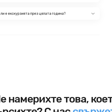
 ли е екскурзията през цялата година?
е намерихте това, кое
ърсихте? С нас
свърже