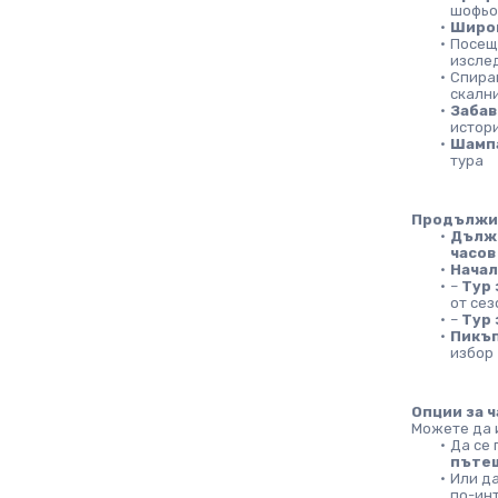
шофьо
Широ
Посещ
изсле
Спиран
скални
Забав
истори
Шампа
тура
Продължит
Дължи
часов
Начал
– 
Тур 
от сез
– 
Тур 
Пикъп
избор
Опции за ч
Можете да 
Да се
пъте
Или да
по-ин