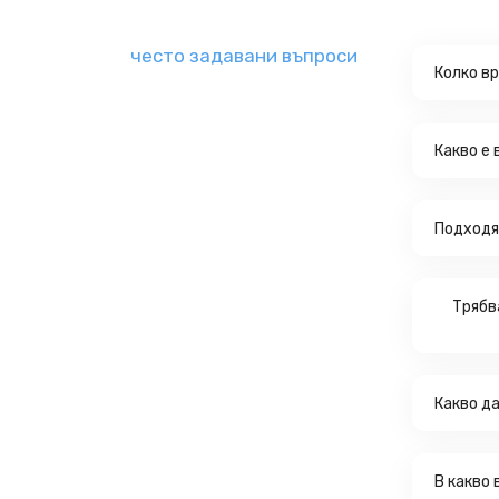
често задавани въпроси
Колко в
Какво е
Подходя
Трябв
Какво д
В какво