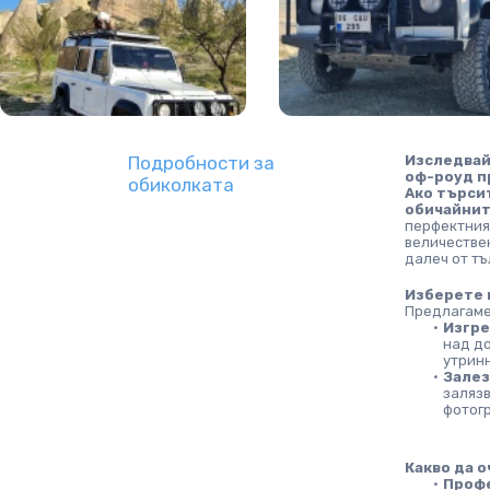
Подробности за
Изследвай
оф-роуд п
обиколката
Ако търсит
обичайнит
перфектния
величествен
далеч от тъ
Изберете 
Предлагаме 
Изгре
над до
утрин
Залез
залязв
фотог
Какво да о
Профе