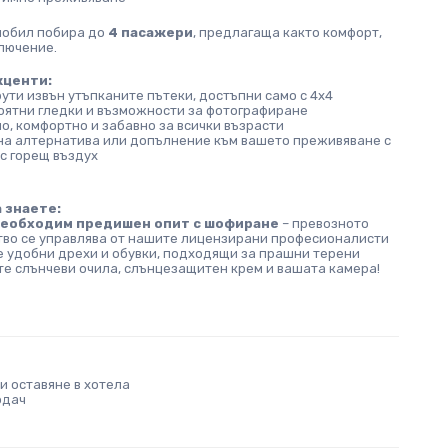
мобил побира до 
4 пасажери
, предлагаща както комфорт, 
ключение.
кценти:
ти извън утъпканите пътеки, достъпни само с 4x4
оятни гледки и възможности за фотографиране
о, комфортно и забавно за всички възрасти
на алтернатива или допълнение към вашето преживяване с 
с горещ въздух
 знаете:
необходим предишен опит с шофиране
 – превозното 
тво се управлява от нашите лицензирани професионалисти
 удобни дрехи и обувки, подходящи за прашни терени
е слънчеви очила, слънцезащитен крем и вашата камера!
и оставяне в хотела
одач