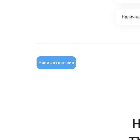
Налична
Напишете отзив
Н
т