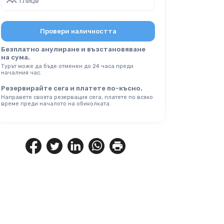
1 Лице
Провери наличността
Безплатно анулиране и възстановяване
на сума.
Турът може да бъде отменен до 24 часа преди
началния час.
Резервирайте сега и платете по-късно.
Направете своята резервация сега, платете по всяко
време преди началото на обиколката.