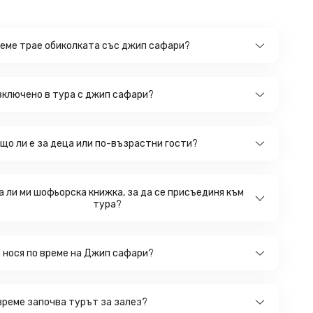
реме трае обиколката със джип сафари?
 включено в тура с джип сафари?
що ли е за деца или по-възрастни гости?
а ли ми шофьорска книжка, за да се присъединя към
тура?
а нося по време на Джип сафари?
 време започва турът за залез?