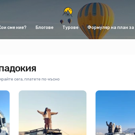
Кои сме ние?
Блогове
Турове
Формуляр на план за
ападокия
райте сега, платете по-късно