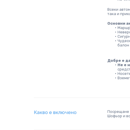
Всеки авто
така и при
Основни а
Маршру
Невер
Сигурн
Чудес
балон 
Добре е да
Не е 
средс
Носете
Вземет
Какво е включено
Посрещане 
Шофьор и в