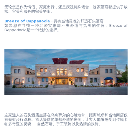
无论您是作为情侣、家庭出行，还是庆祝特殊场合，这家酒店都提供了放
松、审美和服务的完美平衡。
Breeze of Cappadocia
 – 具有当地灵魂的舒适石头酒店
如果您在寻找一种经济实惠却不失舒适与氛围的住宿，Breeze of 
Cappadocia是一个绝妙的选择。
这家迷人的石头酒店坐落在乌奇萨尔的心脏地带，距离城堡和当地商店仅
有短短步行路程。酒店提供简单却舒适的房间，让客人能够感受到传统卡
帕多奇亚的灵魂——自然石墙、手工装饰以及热情的款待。