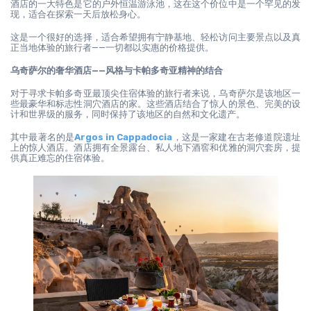
酒店的一大特色是它的户外恒温游泳池，这在这个价位中是一个罕见的发
现，适合在探索一天后放松身心。
这是一个很好的选择，适合希望拥有宁静基地、轻松访问主要景点以及真
正当地体验的旅行者——一切都以实惠的价格提供。
乌奇萨尔的奢华酒店——风格与卡帕多奇亚精神的结合
对于寻求卡帕多奇亚最顶尖住宿体验的旅行者来说，乌奇萨尔是该地区一
些最豪华和标志性洞穴酒店的家。这些酒店结合了惊人的景色、完美的设
计和世界级的服务，同时保持了该地区的自然和文化遗产。
其中最著名的是
Argos in Cappadocia
，这是一家建在古老修道院遗址
上的惊人酒店。酒店拥有全景露台、私人地下酒窖和优雅的洞穴套房，提
供真正难忘的住宿体验。