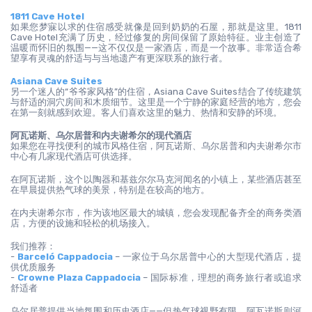
1811 Cave Hotel
如果您梦寐以求的住宿感受就像是回到奶奶的石屋，那就是这里。1811 
Cave Hotel充满了历史，经过修复的房间保留了原始特征。业主创造了
温暖而怀旧的氛围——这不仅仅是一家酒店，而是一个故事。非常适合希
望享有灵魂的舒适与与当地遗产有更深联系的旅行者。
Asiana Cave Suites
另一个迷人的“爷爷家风格”的住宿，Asiana Cave Suites结合了传统建筑
与舒适的洞穴房间和木质细节。这里是一个宁静的家庭经营的地方，您会
在第一刻就感到欢迎。客人们喜欢这里的魅力、热情和安静的环境。
阿瓦诺斯、乌尔居普和内夫谢希尔的现代酒店
如果您在寻找便利的城市风格住宿，阿瓦诺斯、乌尔居普和内夫谢希尔市
中心有几家现代酒店可供选择。
在阿瓦诺斯，这个以陶器和基兹尔尔马克河闻名的小镇上，某些酒店甚至
在早晨提供热气球的美景，特别是在较高的地方。
在内夫谢希尔市，作为该地区最大的城镇，您会发现配备齐全的商务类酒
店，方便的设施和轻松的机场接入。
我们推荐：
- 
Barceló Cappadocia
 – 一家位于乌尔居普中心的大型现代酒店，提
供优质服务
- 
Crowne Plaza Cappadocia
 – 国际标准，理想的商务旅行者或追求
舒适者
乌尔居普提供当地氛围和历史酒店——但热气球视野有限。阿瓦诺斯则河