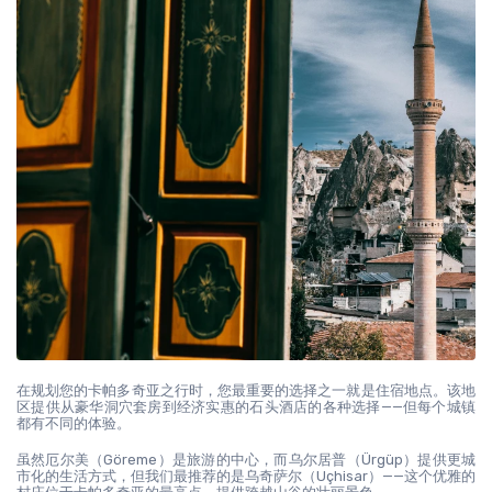
在规划您的卡帕多奇亚之行时，您最重要的选择之一就是住宿地点。该地
区提供从豪华洞穴套房到经济实惠的石头酒店的各种选择——但每个城镇
都有不同的体验。
虽然厄尔美（Göreme）是旅游的中心，而乌尔居普（Ürgüp）提供更城
市化的生活方式，但我们最推荐的是乌奇萨尔（Uçhisar）——这个优雅的