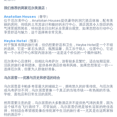
我们推荐的两家厄尔美酒店：
Anatolian Houses
（奢华）
位于厄尔美中心，Anatolian Houses提供豪华的洞穴酒店体验，配有美
丽的房间、传统的土耳其设计和极好的水疗中心。酒店因其令人惊叹的热
气球景观而闻名，特别是在日出时从全景露台观赏。如果您想在行动中心
享受舒适与魅力，这个选择将非常完美。
Heybe Hotel
（预算）
对于预算有限的旅行者，但仍想要舒适和卫生，Heybe Hotel是一个不错
的选择。它是一家石头酒店，氛围温馨，员工乐于助人，位置中心。它还
有一个小水疗中心和室内游泳池——这是这个价位的一个额外福利。
厄尔美中心且便利，但相比乌奇萨尔，游客较多且繁忙。适合短期逗留、
活跃的旅行者和团体。提供各种酒店价格和风格。如果您想靠近一切——
选择厄尔美，但要为人群做好准备。
乌尔居普——优雅与历史和舒适的结合
乌尔居普是卡帕多奇亚最大的城镇之一，拥有悠久的好客传统。与厄尔美
或乌奇萨尔不同，乌尔居普更像一个真正的当地市镇——有热闹的市场、
学校、面包店和日常生活的居民。
然而需要注意的是，乌尔居普的大多数酒店并不提供热气球的美景，因为
这个镇不在飞行路径下。尽管如此，乌尔居普仍然是较长逗留的绝佳选
择，特别适合希望感觉像在传统家中生活的旅行者——尤其是在这两家独
特的酒店中：