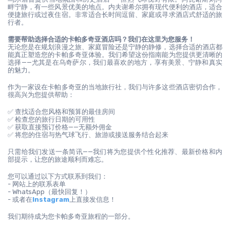
畔宁静，有一些风景优美的地点。内夫谢希尔拥有现代便利的酒店，适合
便捷旅行或过夜住宿。非常适合长时间逗留、家庭或寻求酒店式舒适的旅
行者。
需要帮助选择合适的卡帕多奇亚酒店吗？我们在这里为您服务！
无论您是在规划浪漫之旅、家庭冒险还是宁静的静修，选择合适的酒店都
能真正塑造您的卡帕多奇亚体验。我们希望这份指南能为您提供更清晰的
选择——尤其是在乌奇萨尔，我们最喜欢的地方，享有美景、宁静和真实
的魅力。
作为一家设在卡帕多奇亚的当地旅行社，我们与许多这些酒店密切合作，
很高兴为您提供帮助：
✅ 查找适合您风格和预算的最佳房间
✅ 检查您的旅行日期的可用性
✅ 获取直接预订价格——无额外佣金
✅ 将您的住宿与热气球飞行、旅游或接送服务结合起来
只需给我们发送一条简讯——我们将为您提供个性化推荐、最新价格和内
部提示，让您的旅途顺利而难忘。
您可以通过以下方式联系到我们：
- 网站上的联系表单
- WhatsApp（最快回复！）
- 或者在
Instagram
上直接发信息！
我们期待成为您卡帕多奇亚旅程的一部分。