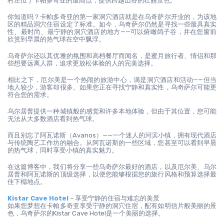
村庄位于卡帕多奇亚的最高点，提供跨越山谷的壮丽景色。
你知道吗？卡帕多奇亚的第一家洞穴酒店就是在乌奇萨尔开业的，为该地
区的精品洞穴住宿设定了标准。如今，乌奇萨尔仍然是寻找一些最具真实
性、最时尚、最宁静的洞穴酒店的地方——可以俯瞰鸽子谷，并在您窗前
欣赏到早晨的热气球在空中飘浮。
乌奇萨尔还以其优雅的氛围和高档餐厅而闻名，是蜜月旅行者、情侣和那
些想要远离人群，追求更放松体验的人的完美选择。
相比之下，厄尔美是一个热闹的旅游中心，满是洞穴酒店和活动——但当
地人较少，游客却很多。如果您正在寻找宁静和真实性，乌奇萨尔可能更
符合您的需求。
乌尔居普提供一种城镇般的感觉和许多本地体验，但由于其位置，您可能
无法从大多数酒店看到热气球。
而且别忘了阿瓦诺斯（Avanos）——一个迷人的河滨小镇，拥有现代酒店
与传统陶艺工作坊的融合。从阿瓦诺斯的一些区域，您甚至可以看到早晨
的热气球，同时享受小镇的真实魅力。
在这篇博客中，我们将分享一些乌奇萨尔最好的酒店，以及厄尔美、乌尔
居普和阿瓦诺斯的顶级选择，以便您能够根据您的旅行风格和预算选择最
佳下榻地点。
Kistar Cave Hotel
 – 享受宁静的住宿与难忘的美景
如果您梦想在卡帕多奇亚享受宁静的洞穴住宿，配有如明信片般美丽的景
色，乌奇萨尔的Kistar Cave Hotel是一个美丽的选择。