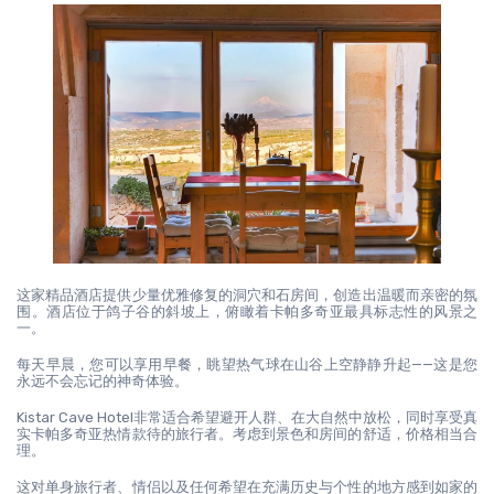
这家精品酒店提供少量优雅修复的洞穴和石房间，创造出温暖而亲密的氛
围。酒店位于鸽子谷的斜坡上，俯瞰着卡帕多奇亚最具标志性的风景之
一。
每天早晨，您可以享用早餐，眺望热气球在山谷上空静静升起——这是您
永远不会忘记的神奇体验。
Kistar Cave Hotel非常适合希望避开人群、在大自然中放松，同时享受真
实卡帕多奇亚热情款待的旅行者。考虑到景色和房间的舒适，价格相当合
理。
这对单身旅行者、情侣以及任何希望在充满历史与个性的地方感到如家的