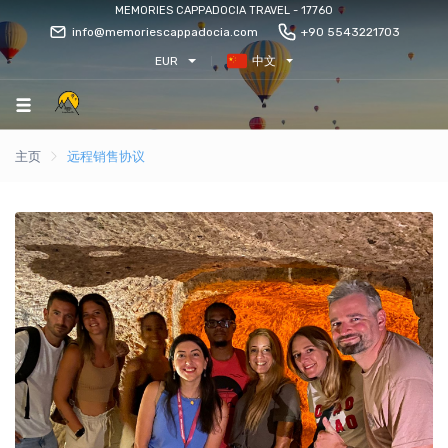
MEMORIES CAPPADOCIA TRAVEL - 17760
info@memoriescappadocia.com
+90 5543221703
EUR
中文
主页
远程销售协议