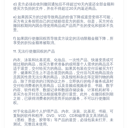
d) 卖方必须在收到撤回通知后不得超过10天内退还全部金额和
使买方负担的文件，并在不得超过20天内返还商品。
e) 如果因买方的过错导致商品的价值下降或退货变得不可能，
买方有义务按照自己的过错赔偿卖方的损失。但是，买方对在
撤回权期间内因合理使用商品或产品而产生的变化和损坏不负
责。
f) 如果因行使撤回权而导致卖方设定的活动限额金额下降，所
享受的折扣金额将被取消。
11. 无法行使撤回权的产品
内衣、泳装和比基尼底、化妆品、一次性产品、快速变质或可
能过期的商品，按买方要求准备的或明显个人需求的商品且不
适于退货，交付给买方的商品。如果其包装在交付后被买方打
开，健康和卫生上不适合退货的商品，交付后与其他商品混合
且因其性质无法分离的商品，涉及报纸和杂志等定期刊物的商
品，除了所提供的订阅协议之外，立即执行的电子服务或及时
交付给消费者的无形商品，以及音频或视频录音、书籍、数字
内容、软件程序、数据记录和数据存储设备、计算机耗材等，
若买方在开封后无法根据规章进行退货。此外，在撤回权到期
之前，已获得消费者的同意而开始的服务，不可以行使撤回
权。
对于化妆品和个人护理产品、内衣、泳装、比基尼、书籍、可
复制的软件和程序、DVD、VCD、CD和磁带及文具消耗品
（墨粉、墨盒、胶带等）等产品的退货，必须包装未打开、未
测试、完整且未使用。