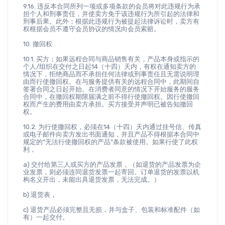
9.16. 违反本合同所列一项或多项条款的会员将对此违规行为承
担个人和刑事责任，并使卖方免于该违规行为所引起的法律和
刑事后果。此外；根据此违规行为被提起法律诉讼时，卖方有
权根据会员不遵守会员协议的情况向会员索赔。
10. 撤回权
10.1. 买方；如果远程合同与商品销售有关，产品本身或指示的
个人/组织在交付之日起14（十四）天内，有权在通知卖方的
情况下，拒绝商品而不承担任何法律或刑事责任且无需说明理
由而行使撤回权。在与服务提供有关的远程合同中，此期间自
签署合同之日起开始。在消费者同意的情况下开始服务的服务
合同中，在撤回权期限届满之前不得行使撤回权。因行使撤回
权而产生的费用由卖方承担。买方接受并声明已被告知撤回
权。
10.2. 为行使撤回权，必须在14（十四）天内通过挂号信、传真
或电子邮件向卖方发出书面通知，并且产品不得根据本合同中
规定的“无法行使撤回权的产品”条款被使用。如果行使了此权
利，
a) 交付给第三人或买方的产品发票，（如退货的产品发票为企
业发票，则必须连同退货发票一起寄回。订单退货的发票以机
构名义开出，未能出具退货发票，无法完成。）
b) 退货表，
c) 退货产品必须完整且无损，并与盒子、包装和标准配件（如
有）一起交付。