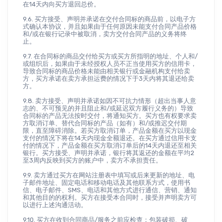
在14天内向买方退回总价。
9.6. 买方接受、声明并承诺在交付合同标的商品前，以电子方
式确认本协议，并且如果由于任何原因未能支付合同产品价格
和/或在银行记录中被取消，卖方交付合同产品的义务将终
止。
9.7. 在合同标的商品交付给买方或买方所指明的地址、个人和/
或组织后，如果由于未经授权人员不正当使用买方的信用卡，
导致合同标的商品价格未能由相关银行或金融机构支付给卖
方，买方承诺在卖方承担运费的情况下于3天内将其退还给卖
方。
9.8. 卖方接受、声明并承诺如因不可抗力情形（超出当事人意
志的、不可预见的并且阻止和/或延迟双方履行义务的）导致
合同标的产品无法按时交付，将通知买方。买方也有权要求卖
方取消订单、替代合同标的产品（如有）和/或推迟交付期
限，直至障碍消除。若买方取消订单，产品金额在买方以现金
支付的情况下将在14天内现金全额退还。在买方通过信用卡支
付的情况下，产品金额在买方取消订单后的14天内退还至相关
银行。买方接受、声明并承诺，银行将其返还的金额在平均2
至3周内反映到买方的账户中，卖方不承担责任。
9.9. 卖方通过买方在网站注册表中填写或后来更新的地址、电
子邮件地址、固定电话和移动电话及其他联系方式，使用书
信、电子邮件、SMS、电话和其他方式进行通信、营销、通知
和其他目的的权利。买方在接受本合同时，接受并声明卖方可
以进行上述沟通活动。
9.10. 买方在收到合同商品/服务之前应检查；包装破损、破