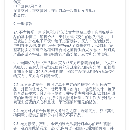
传真
电子邮件/用户名
发票交付：在交货时，连同订单一起送到发票地址。
将交付。
9. 一般条款
9.1. 买方接受、声明并承诺已阅读卖方网站上关于合同标的商
品的基本特征、销售价格、支付方式和交付的预先信息，并且
已被告知并在电子环境中给予必要确认。买方；他/她接受、
声明并承诺他/她在电子环境中确认了预先信息，已准确、完
整获得卖方在建立远程销售合同之前提供的买方地址、所订购
产品的基本特征、包括税费的产品价格、支付和交付信息。
9.2. 合同标的每个产品将在买方或买方所指明的地址、个人和/
或组织，在卖方网站预先信息部分规定的期限内交付，前提是
此期限不超过30天的法律期限。如果产品在此期限内无法交付
给买方，买方有权解除合同。
9.3. 卖方承诺完全、按照订单中规定的特征交付合同标的产
品，并提供保修文件、使用手册（如有）、信息和文件，确保
符合法律要求，且无任何缺陷，并接受声明和承诺以准确和诚
实的原则进行工作，保持和提高服务质量，在工作执行过程中
表现出必要的关心和重视，采取谨慎和预见的措施。
9.4. 卖方可以在合同履行义务到期之前，通知买方并获得其明
确同意，提供质量和价格相等的不同产品。
9.5. 卖方接受、声明并承诺如果无法履行订单标的产品或服
务，在得知此情况之日起3天内将以书面形式通知消费者，并