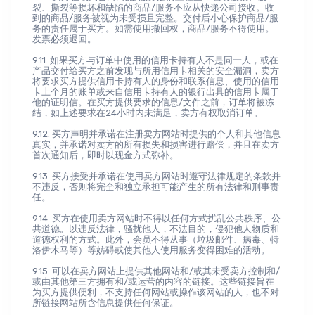
裂、撕裂等损坏和缺陷的商品/服务不应从快递公司接收。收
到的商品/服务被视为未受损且完整。交付后小心保护商品/服
务的责任属于买方。如需使用撤回权，商品/服务不得使用。
发票必须退回。
9.11. 如果买方与订单中使用的信用卡持有人不是同一人，或在
产品交付给买方之前发现与所用信用卡相关的安全漏洞，卖方
将要求买方提供信用卡持有人的身份和联系信息、使用的信用
卡上个月的账单或来自信用卡持有人的银行出具的信用卡属于
他的证明信。在买方提供要求的信息/文件之前，订单将被冻
结，如上述要求在24小时内未满足，卖方有权取消订单。
9.12. 买方声明并承诺在注册卖方网站时提供的个人和其他信息
真实，并承诺对卖方的所有损失和损害进行赔偿，并且在卖方
首次通知后，即时以现金方式弥补。
9.13. 买方接受并承诺在使用卖方网站时遵守法律规定的条款并
不违反，否则将完全和独立承担可能产生的所有法律和刑事责
任。
9.14. 买方在使用卖方网站时不得以任何方式扰乱公共秩序、公
共道德。以违反法律，骚扰他人，不法目的，侵犯他人物质和
道德权利的方式。此外，会员不得从事（垃圾邮件、病毒、特
洛伊木马等）等妨碍或使其他人使用服务变得困难的活动。
9.15. 可以在卖方网站上提供其他网站和/或其未受卖方控制和/
或由其他第三方拥有和/或运营的内容的链接。这些链接旨在
为买方提供便利，不支持任何网站或操作该网站的人，也不对
所链接网站所含信息提供任何保证。