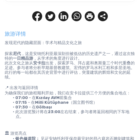
旅游详情
发现尼代的隐藏层面：学术与精品文化之旅
探索
尼代
，这是安纳托利亚最深刻但被低估的历史遗产之一，通过这次独
特的
一日精品游
，从学术的角度进行设计。
此次文化之旅从
安卡拉
出发，探索罗马、拜占庭和奥斯曼三个时代重叠的
足迹。参与者将分析早期基督教建筑、宏伟的罗马水利工程和多层圣地。
此行的每一站都在其历史背景中进行评估，突显建筑的辉煌和文化的延
续。
📍 出发与返回详情
为确保我们的旅程顺利开始，我们在安卡拉提供三个方便的集合地点：
07:00
 – 在
Kızılay AVM
前集合
07:15
 – 在
Milli Kütüphane
（国立图书馆）
07:30
 – 在
Gölbaşı
此次游览预计将在
23:00
左右结束，参与者将返回相同的下车地
点。
🏛️ 游览亮点
银色修道院：
 见证安纳托利亚保存最完好的拜占庭岩石雕刻建筑和