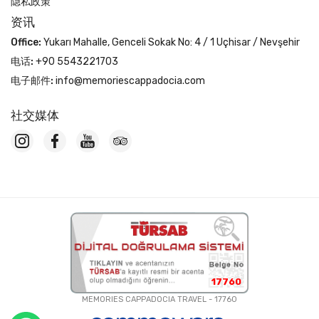
隐私政策
资讯
Office:
Yukarı Mahalle, Genceli Sokak No: 4 / 1 Uçhisar / Nevşehir
电话:
+90 5543221703
电子邮件:
info@memoriescappadocia.com
社交媒体
17760
MEMORIES CAPPADOCIA TRAVEL - 17760