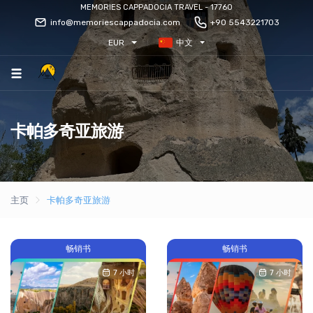
MEMORIES CAPPADOCIA TRAVEL - 17760
info@memoriescappadocia.com
+90 5543221703
EUR
中文
卡帕多奇亚旅游
主页
卡帕多奇亚旅游
畅销书
畅销书
7 小时
7 小时