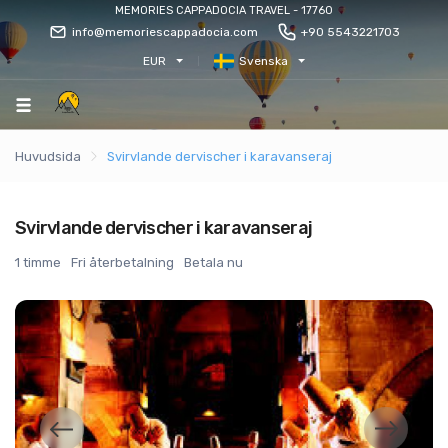
MEMORIES CAPPADOCIA TRAVEL - 17760
info@memoriescappadocia.com
+90 5543221703
EUR
Svenska
Huvudsida
Svirvlande dervischer i karavanseraj
Svirvlande dervischer i karavanseraj
1 timme
Fri återbetalning
Betala nu