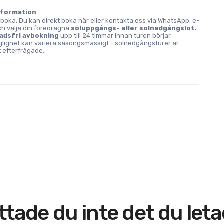
nformation
 boka: Du kan direkt boka här eller kontakta oss via WhatsApp, e-
h välja din föredragna 
soluppgångs- eller solnedgångslot.
adsfri avbokning
 upp till 24 timmar innan turen börjar.
nglighet kan variera säsongsmässigt - solnedgångsturer är 
t efterfrågade.
ttade du inte det du let