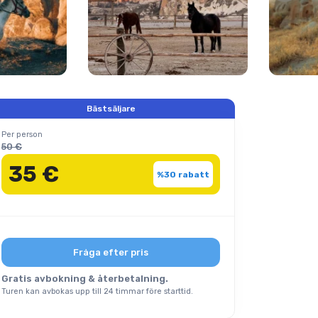
Bästsäljare
Per person
50 €
35 €
%30 rabatt
Fråga efter pris
Gratis avbokning & återbetalning.
Turen kan avbokas upp till 24 timmar före starttid.