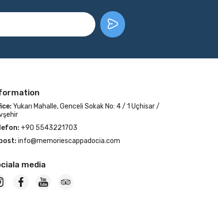
formation
ice:
Yukarı Mahalle, Genceli Sokak No: 4 / 1 Uçhisar /
vşehir
lefon:
+90 5543221703
post:
info@memoriescappadocia.com
ciala media