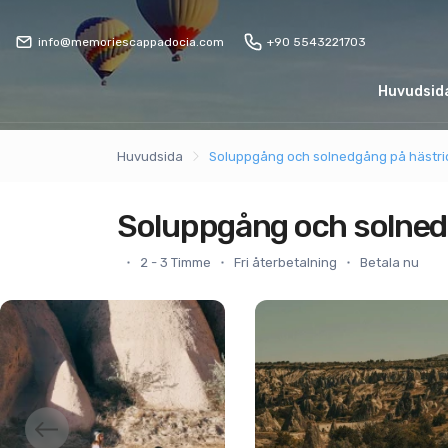
info@memoriescappadocia.com
+90 5543221703
Huvudsid
Huvudsida
Soluppgång och solnedgång på hästri
Soluppgång och solned
2 - 3 Timme
Fri återbetalning
Betala nu