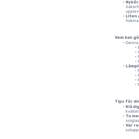
Nybörj
Säkerh
upplev
Liten
folkma
Vem kan gö
Denna 
Lämpl
Tips för di
Klä di
kvälla
Ta med
solglas
Var re
solupp