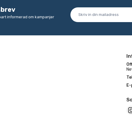
sbrev
lbart informerad om kampanjer
In
Off
Ne
Te
E-
So