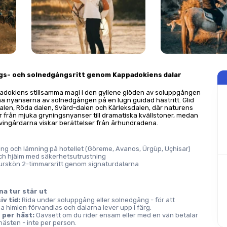
s- och solnedgångsritt genom Kappadokiens dalar
adokiens stillsamma magi i den gyllene glöden av soluppgången 
ma nyanserna av solnedgången på en lugn guidad hästritt. Glid 
en, Röda dalen, Svärd-dalen och Kärleksdalen, där naturens 
ar från mjuka gryningsnyanser till dramatiska kvällstoner, medan 
vingårdarna viskar berättelser från århundradena.
ng och lämning på hotellet (Göreme, Avanos, Ürgüp, Uçhisar)
ch hjälm med säkerhetsutrustning
urskön 2-timmarsritt genom signaturdalarna
na tur står ut
iv tid:
 Rida under soluppgång eller solnedgång - för att 
a himlen förvandlas och dalarna lever upp i färg.
 per häst:
 Oavsett om du rider ensam eller med en vän betalar 
hästen - inte per person.