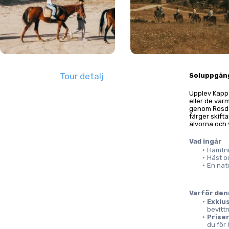
Tour detalj
Soluppgång
Upplev Kapp
eller de var
genom Rosdal
färger skift
älvorna och 
Vad ingår
Hämtni
Häst o
En nat
Varför den
Exklus
bevittn
Priser
du för 