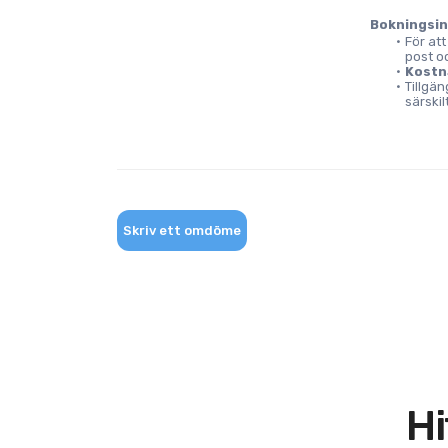
Bokningsi
För att
post oc
Kostn
Tillgä
särskil
Skriv ett omdöme
Hi