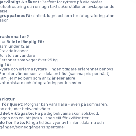
arvänligt & säkert:
 Perfekt för ryttare på alla nivåer. 
etsutrustning och en lugn takt säkerställer en avslappnande 
else.
 gruppatmosfär:
 Intimt, lugnt och bra för fotografering utan 
ssor.
ra denna tur?
tur är 
inte lämplig för
:
Barn under 12 år
Gravida kvinnor
Rullstolsanvändare
Personer som väger över 95 kg
ig för
:
Nyare och erfarna ryttare - ingen tidigare erfarenhet behövs
Par eller vänner som vill dela en häst (samma pris per häst)
Familjer med barn som är 12 år eller äldre
Naturälskare och fotograferingsentusiaster
n ridtur
g för ljuset:
 Morgnar kan vara kalla - även på sommaren; 
rna erbjuder bekvämt väder.
 det viktigaste:
 Ha på dig bekväma skor, solskydd, 
ögon och en lätt jacka - speciellt för kvällsritter.
do för foto:
 Fånga tidlösa vyer av himlen, dalarna och 
gången/solnedgångens spektakel.