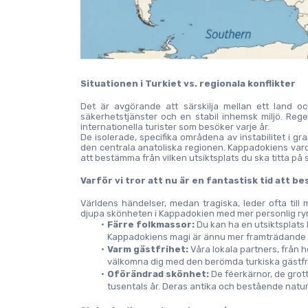
Situationen i Turkiet vs. regionala konflikter
Det är avgörande att särskilja mellan ett land o
säkerhetstjänster och en stabil inhemsk miljö. Rege
internationella turister som besöker varje år.
De isolerade, specifika områdena av instabilitet i gra
den centrala anatoliska regionen. Kappadokiens varda
att bestämma från vilken utsiktsplats du ska titta på
Varför vi tror att nu är en fantastisk tid att b
Världens händelser, medan tragiska, leder ofta til
djupa skönheten i Kappadokien med mer personlig rym
Färre folkmassor:
 Du kan ha en utsiktsplats 
Kappadokiens magi är ännu mer framträdande n
Varm gästfrihet:
 Våra lokala partners, från h
välkomna dig med den berömda turkiska gästfri
Oförändrad skönhet:
 De féerkärnor, de grott
tusentals år. Deras antika och bestående natur 