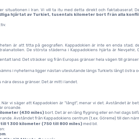
r situationen i Iran. Vi vill ta itu med detta direkt och faktabaserat. De
liga hjärtat av Turkiet, tusentals kilometer bort från alla konfli
tiv.
rheten är att titta på geografien. Kappadokien är inte en enda stad; de
ralanatolien. De största städerna i Kappadokiens hjärta är Nevşehir, 
nentalt land. Det sträcker sig från Europas gränser hela vägen till gränsern
ämns i nyheterna ligger nästan uteslutande längs Turkiets långt östra o
nära dessa gränser. Det är mitt i landet.
ror. När vi säger att Kappadokien är "långt", menar vi det. Avståndet är be
är oroande.
ilometer (430 miles)
 bort. Det är en lång flygning eller en hel dags bilf
rande. Avståndet från Kappadokiens centrum (t.ex. Göreme) till den när
 till 1 300 kilometer (750 till 800 miles)
 med bil.
en:
Rom
.