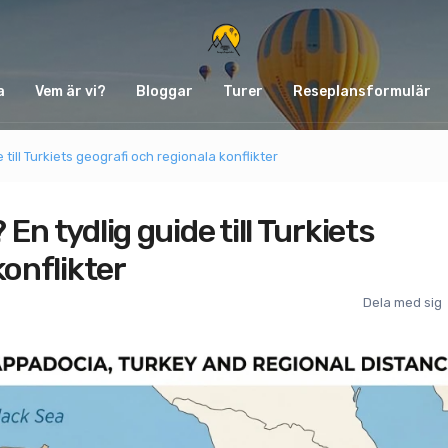
a
Vem är vi?
Bloggar
Turer
Reseplansformulär
till Turkiets geografi och regionala konflikter
n tydlig guide till Turkiets
konflikter
Dela med sig