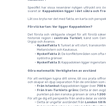
Specifikt har vissa resenärer nyligen uttryckt oro öve
svaret är: 
Kappadokien ligger i det säkra och fred
Låt oss bryta ner det med fakta, en karta och perspek
Förstå kartan: Var ligger Kappadokien?
Det första och viktigaste steget för att förstå säke
historisk region i
 centrala Turkiet
, känd som Cent
Ürgüp och Avanos.
Nyckelfakta 1:
 Turkiet är ett stort, transkonti
Mellanöstern och Kaukasus.
Nyckelfakta 2:
 De konfliktområden som ofta n
sydöstra gränser.
Nyckelfakta 3:
 Kappadokien ligger ingenstans 
Göra matematik: Verkligheten av avstånd
För att verkligen lugna ditt sinne, låt oss prata siff
och skapar en djup separation från de områden som 
Från Istanbul:
 Kappadokien ligger över 
700 k
Från Iran-Turkiets gräns:
 Detta är den avgö
punkten på den iranska gränsen är cirka 
1 200
För att ge dig ett perspektiv från andra delar av värld
Detta är ungefär avståndet från 
London till 