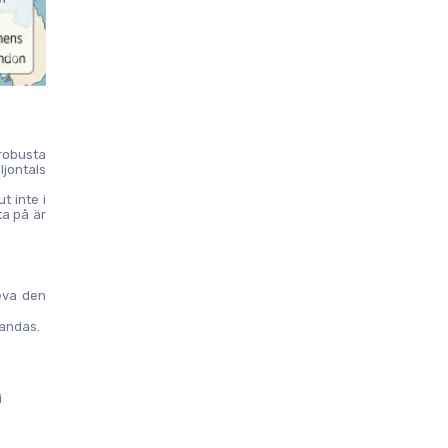
obusta 
jontals 
 inte i 
a på är 
eva den 
andas. 
 