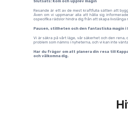
Slutsats: Kom och upplev magin
Resande är ett av de mest kraftfulla sätten att by
Även om vi uppmanar alla att hålla sig informerade 
ospecifika rädslor hindra dig från att skapa livslånga
Pausen, stillheten och den fantastiska magin i
Vi är säkra på vårt läge, vår säkerhet och den rena, os
problem som nämns i nyheterna, och vi kan inte vänta
Har du frågor om att planera din resa till Kappa
och välkomna dig.
Hi