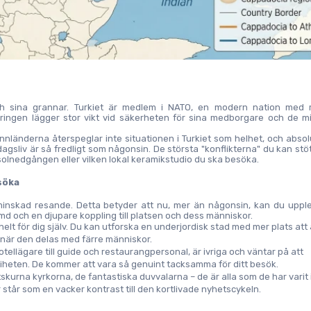
ch sina grannar. Turkiet är medlem i NATO, en modern nation med r
ringen lägger stor vikt vid säkerheten för sina medborgare och de mil
nnländerna återspeglar inte situationen i Turkiet som helhet, och absolut
gsliv är så fredligt som någonsin. De största "konflikterna" du kan stöt
 solnedgången eller vilken lokal keramikstudio du ska besöka.
esöka
l minskad resande. Detta betyder att nu, mer än någonsin, kan du uppl
d och en djupare koppling till platsen och dess människor.
helt för dig själv. Du kan utforska en underjordisk stad med mer plats att 
är den delas med färre människor.
otellägare till guide och restaurangpersonal, är ivriga och väntar på att 
heten. De kommer att vara så genuint tacksamma för ditt besök.
skurna kyrkorna, de fantastiska duvvalarna – de är alla som de har varit i
står som en vacker kontrast till den kortlivade nyhetscykeln.