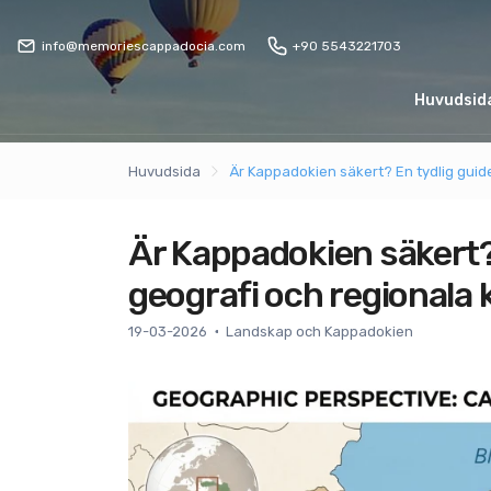
info@memoriescappadocia.com
+90 5543221703
Huvudsid
Huvudsida
Är Kappadokien säkert? En tydlig guide 
Är Kappadokien säkert? E
geografi och regionala 
19-03-2026
Landskap och Kappadokien