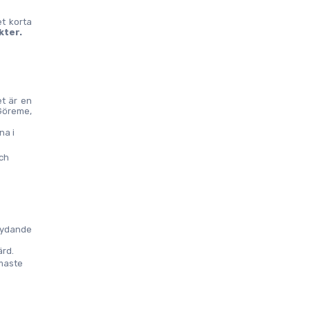
t korta 
kter.
t är en 
Göreme, 
a i 
ch 
tydande 
ärd.
maste 