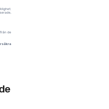
ighet. 
serade, 
från de 
rsäkra 
ade