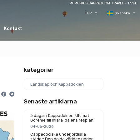
MEMORIES CAPPADOCIA TRAVEL - 17760
EUR
Svenska
Kontakt
kategorier
Landskap och Kappadokien
Senaste artiklarna
3 dagar i Kappadokien: Ultimat
Göreme till Ihlara-dalens resplan
04-05-2026
Cappadociska underjordiska
städer: Den dolda världen under