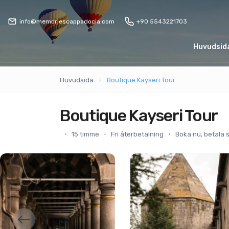
info@memoriescappadocia.com
+90 5543221703
Huvudsid
Huvudsida
Boutique Kayseri Tour
Boutique Kayseri Tour
15 timme
Fri återbetalning
Boka nu, betala 