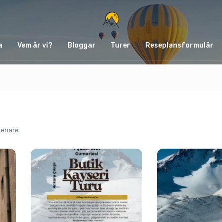
a
Vem är vi?
Bloggar
Turer
Reseplansformulär
senare