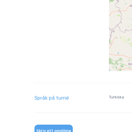
Språk på turné
Turkiska
Skriv ett omdöme