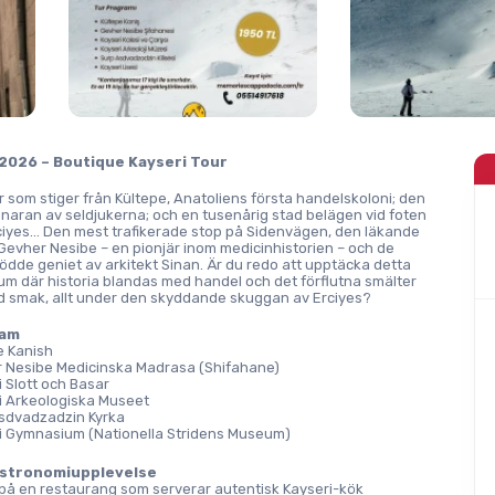
 2026 – Boutique Kayseri Tour
r som stiger från Kültepe, Anatoliens första handelskoloni; den 
naran av seldjukerna; och en tusenårig stad belägen vid foten 
iyes... Den mest trafikerade stop på Sidenvägen, den läkande 
evher Nesibe – en pionjär inom medicinhistorien – och de 
ödde geniet av arkitekt Sinan. Är du redo att upptäcka detta 
um där historia blandas med handel och det förflutna smälter 
smak, allt under den skyddande skuggan av Erciyes?
ram
e Kanish
 Nesibe Medicinska Madrasa (Shifahane)
i Slott och Basar
i Arkeologiska Museet
sdvadzadzin Kyrka
i Gymnasium (Nationella Stridens Museum)
astronomiupplevelse
på en restaurang som serverar autentisk Kayseri-kök 