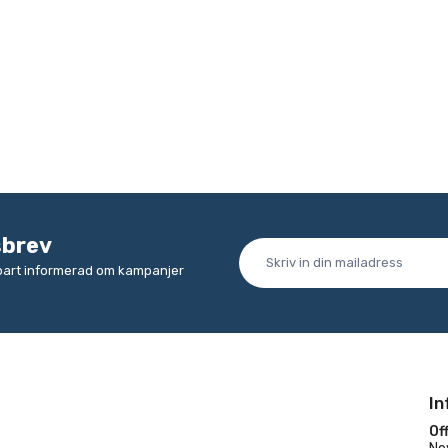
sbrev
lbart informerad om kampanjer
In
Off