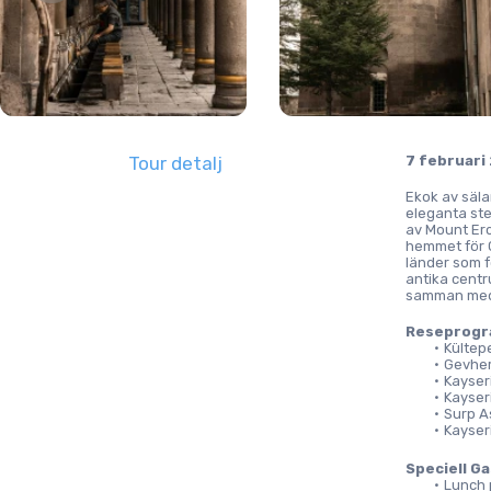
Tour detalj
7 februari
Ekok av säla
eleganta ste
av Mount Erc
hemmet för G
länder som f
antika centr
samman med 
Reseprog
Kültep
Gevher
Kayser
Kayser
Surp A
Kayser
Speciell G
Lunch 