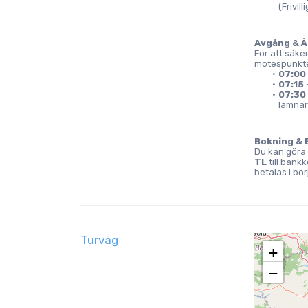
(Frivill
Avgång & Å
För att säke
mötespunkte
07:00
07:15
 
07:30
lämnar
Bokning & 
Du kan göra 
TL
 till ban
betalas i bör
Turväg
+
−