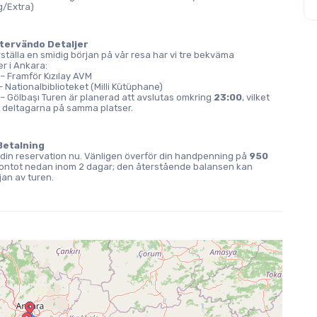
ig/Extra)
tervändo Detaljer
rställa en smidig början på vår resa har vi tre bekväma 
r i Ankara:
 – Framför Kızılay AVM
– Nationalbiblioteket (Milli Kütüphane)
 – Gölbaşı Turen är planerad att avslutas omkring 
23:00
, vilket 
 deltagarna på samma platser.
Betalning
din reservation nu. Vänligen överför din handpenning på 
950 
kkontot nedan inom 2 dagar; den återstående balansen kan 
jan av turen.