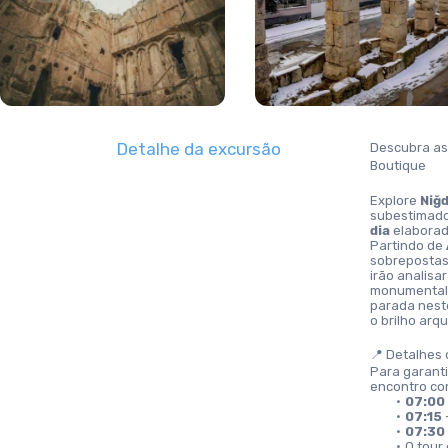
Detalhe da excursão
Descubra as
Boutique
Explore 
Niğ
subestimados
dia
 elabora
Partindo de 
sobrepostas
irão analisar
monumental 
parada neste
o brilho arq
📍 Detalhes 
Para garanti
encontro co
07:00
07:15
 
07:30
O tour