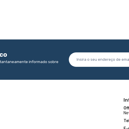
ico
nstantaneamente informado sobre
I
Off
Ne
Te
E-