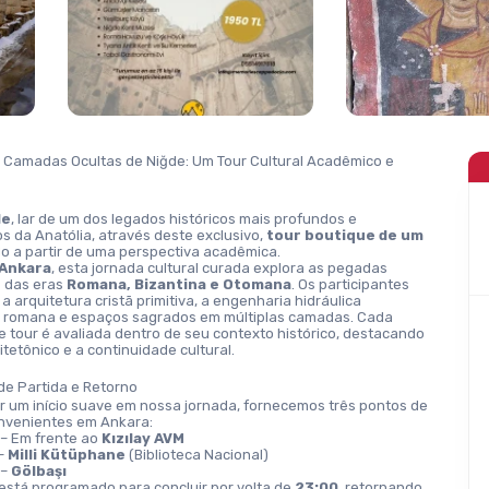
 Camadas Ocultas de Niğde: Um Tour Cultural Acadêmico e 
de
, lar de um dos legados históricos mais profundos e 
 da Anatólia, através deste exclusivo, 
tour boutique de um 
do a partir de uma perspectiva acadêmica.
Ankara
, esta jornada cultural curada explora as pegadas 
 das eras 
Romana, Bizantina e Otomana
. Os participantes 
 a arquitetura cristã primitiva, a engenharia hidráulica 
romana e espaços sagrados em múltiplas camadas. Cada 
 tour é avaliada dentro de seu contexto histórico, destacando 
uitetônico e a continuidade cultural.
de Partida e Retorno
r um início suave em nossa jornada, fornecemos três pontos de 
nvenientes em Ankara:
 – Em frente ao 
Kızılay AVM
– 
Milli Kütüphane
 (Biblioteca Nacional)
 – 
Gölbaşı
 está programado para concluir por volta de 
23:00
, retornando 