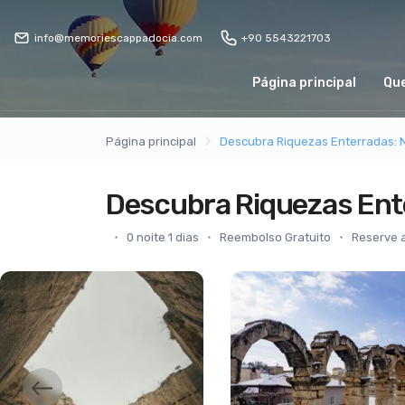
info@memoriescappadocia.com
+90 5543221703
Página principal
Qu
Página principal
Descubra Riquezas Enterradas: 
Descubra Riquezas Ent
0 noite 1 dias
Reembolso Gratuito
Reserve 