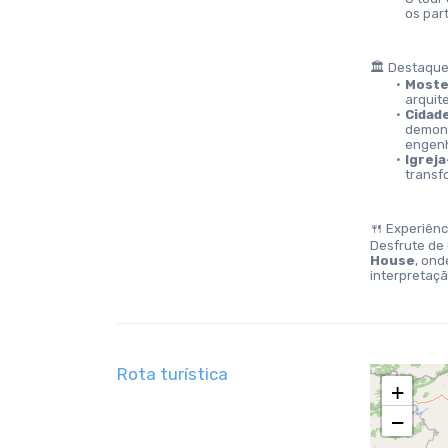
os par
🏛️ Destaque
Moste
arquit
Cidad
demons
engenh
Igreja
transf
🍴 Experiên
Desfrute de
House
, ond
interpretaç
Rota turística
+
−