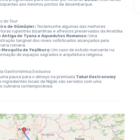
ticipantes aos mesmos pontos de desembarque.
s do Tour
iro de Gümüşler:
 Testemunhe algumas das melhores 
eturas rupestres bizantinas e afrescos preservados da Anatólia.
e Antiga de Tyana e Aquedutos Romanos:
 Uma 
tração tangível dos níveis sofisticados alcançados pela 
aria romana.
-Mesquita de Yeşilburç:
 Um caso de estudo marcante na 
ormação de espaços sagrados e arquitetura religiosa.
cia Gastronômica Exclusiva
 uma pausa para o almoço na premiada 
Tabal Gastronomy 
e ingredientes locais de Niğde são servidos com uma 
ão culinária contemporânea.