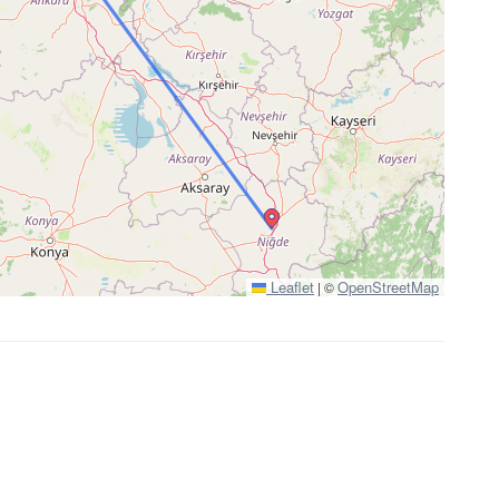
Leaflet
OpenStreetMap
|
©