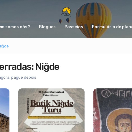
em somos nós?
Blogues
Passeios
Formulário de plan
Niğde
erradas: Niğde
agora, pague depois