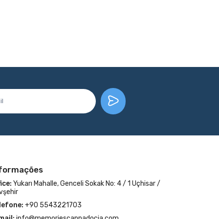
nformações
ice:
Yukarı Mahalle, Genceli Sokak No: 4 / 1 Uçhisar /
vşehir
lefone:
+90 5543221703
mail:
info@memoriescappadocia.com