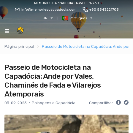
MEMORIES CAPPADOCIA TRAVEL - 17760
info@memoriescappadocia.com
+90 5543221703
EUR
Português
Página principal
Passeio de Motocicleta na Capadócia: Ande por V
Passeio de Motocicleta na
Capadócia: Ande por Vales,
Chaminés de Fada e Vilarejos
Atemporais
03-09-2025
Paisagens e Capadócia
Compartilhar