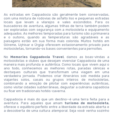
As estradas em Cappadocia são geralmente bem conservadas, 
com uma mistura de rodovias de asfalto liso e pequenas estradas 
locais que levam a vilarejos e vales escondidos. Para os 
buscadores de aventura, algumas trilhas de terra também podem 
ser exploradas com segurança com a motocicleta e equipamento 
adequados. As melhores temporadas para turismo são a primavera 
e o outono, quando as temperaturas são agradáveis e as 
paisagens estão em sua forma mais colorida. Muitos hotéis em 
Göreme, Uçhisar e Ürgüp oferecem estacionamento privado para 
motocicletas, tornando-os bases convenientes para pernoites.
No 
Memories Cappadocia Travel
, damos as boas-vindas a 
motociclistas e clubes que desejam vivenciar Cappadocia de uma 
maneira mais profunda e autêntica. Como locais que vivem aqui o 
ano todo, conhecemos as melhores rotas, paradas cênicas e 
destaques culturais que transformam uma viagem em uma 
verdadeira jornada. Podemos criar itinerários sob medida para 
viajantes solos, casais ou grupos inteiros de motocicletas, 
combinando a emoção de pilotar com experiências autênticas, 
como visitar cidades subterrâneas, degustar a culinária capadócia 
ou ficar em tradicionais hotéis-caverna.
Cappadocia é mais do que um destino—é uma terra feita para a 
aventura. Para aqueles que amam 
turismo de motocicleta
, 
oferece o equilíbrio perfeito entre a liberdade da estrada aberta e 
a descoberta de uma cultura atemporal. Seja você venha sozinho 