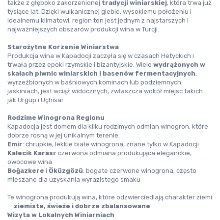
także z głęboko zakorzenionej 
tradycji winiarskiej
, która trwa już 
tysiące lat. Dzięki wulkanicznej glebie, wysokiemu położeniu i 
idealnemu klimatowi, region ten jest jednym z najstarszych i 
najważniejszych obszarów produkcji wina w Turcji.
Starożytne Korzenie Winiarstwa
Produkcja wina w Kapadocji zaczęła się w czasach Hetyckich i 
trwała przez epoki rzymskie i bizantyjskie. Wiele 
wydrążonych w 
skałach piwnic winiarskich i basenów fermentacyjnych
, 
wyrzeźbionych w baśniowych kominach lub podziemnych 
jaskiniach, jest wciąż widocznych, zwłaszcza wokół miejsc takich 
jak Ürgüp i Uçhisar.
Rodzime Winogrona Regionu
Kapadocja jest domem dla kilku rodzimych odmian winogron, które 
dobrze rosną w jej unikalnym terenie:
Emir
: chrupkie, lekkie białe winogrona, znane tylko w Kapadocji
Kalecik Karası
: czerwona odmiana produkująca eleganckie, 
owocowe wina
Boğazkere
 i 
Öküzgözü
: bogate czerwone winogrona, często 
mieszane dla uzyskania wyrazistego smaku
Te winogrona produkują wina, które odzwierciedlają charakter ziemi 
— 
ziemiste, świeże i dobrze zbalansowane
.
Wizyta w Lokalnych Winiarniach