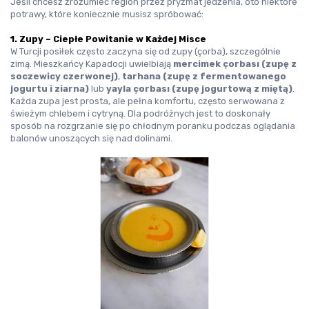
Jeśli chcesz zrozumieć region przez pryzmat jedzenia, oto niektóre 
potrawy, które koniecznie musisz spróbować:
1. Zupy – Ciepłe Powitanie w Każdej Misce
W Turcji posiłek często zaczyna się od zupy (
çorba
), szczególnie 
zimą. Mieszkańcy Kapadocji uwielbiają 
mercimek çorbası (zupę z 
soczewicy czerwonej)
, 
tarhana (zupę z fermentowanego 
jogurtu i ziarna)
 lub 
yayla çorbası (zupę jogurtową z miętą)
.
Każda zupa jest prosta, ale pełna komfortu, często serwowana z 
świeżym chlebem i cytryną. Dla podróżnych jest to doskonały 
sposób na rozgrzanie się po chłodnym poranku podczas oglądania 
balonów unoszących się nad dolinami.