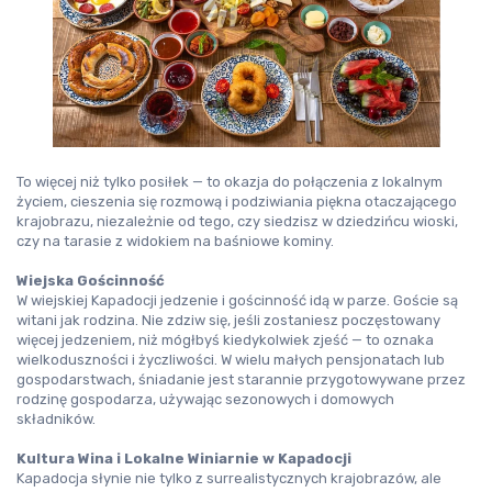
To więcej niż tylko posiłek — to okazja do połączenia z lokalnym 
życiem, cieszenia się rozmową i podziwiania piękna otaczającego 
krajobrazu, niezależnie od tego, czy siedzisz w dziedzińcu wioski, 
czy na tarasie z widokiem na baśniowe kominy.
Wiejska Gościnność
W wiejskiej Kapadocji jedzenie i gościnność idą w parze. Goście są 
witani jak rodzina. Nie zdziw się, jeśli zostaniesz poczęstowany 
więcej jedzeniem, niż mógłbyś kiedykolwiek zjeść — to oznaka 
wielkoduszności i życzliwości. W wielu małych pensjonatach lub 
gospodarstwach, śniadanie jest starannie przygotowywane przez 
rodzinę gospodarza, używając sezonowych i domowych 
składników.
Kultura Wina i Lokalne Winiarnie w Kapadocji
Kapadocja słynie nie tylko z surrealistycznych krajobrazów, ale 