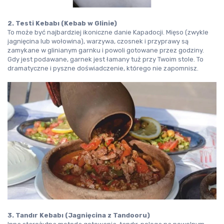
2. Testi Kebabı (Kebab w Glinie)
To może być najbardziej ikoniczne danie Kapadocji. Mięso (zwykle 
jagnięcina lub wołowina), warzywa, czosnek i przyprawy są 
zamykane w glinianym garnku i powoli gotowane przez godziny. 
Gdy jest podawane, garnek jest łamany tuż przy Twoim stole. To 
dramatyczne i pyszne doświadczenie, którego nie zapomnisz.
3. Tandır Kebabı (Jagnięcina z Tandooru)