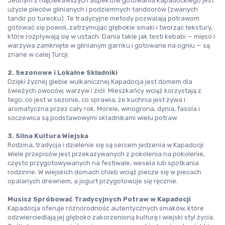
Jednym z najciekawszych aspektów gotowania kapadockiego jest 
użycie pieców glinianych i podziemnych tandoorów (zwanych 
tandır
 po turecku). Te tradycyjne metody pozwalają potrawom 
gotować się powoli, zatrzymując głębokie smaki i tworząc tekstury, 
które rozpływają się w ustach. Dania takie jak 
testi kebabı
 — mięso i 
warzywa zamknięte w glinianym garnku i gotowane na ogniu — są 
znane w całej Turcji.
2. Sezonowe i Lokalne Składniki
Dzięki żyznej glebie wulkanicznej Kapadocja jest domem dla 
świeżych owoców, warzyw i ziół. Mieszkańcy wciąż korzystają z 
tego, co jest w sezonie, co sprawia, że kuchnia jest żywa i 
aromatyczna przez cały rok. Morele, winogrona, dynia, fasola i 
soczewica są podstawowymi składnikami wielu potraw.
3. Silna Kultura Wiejska
Rodzina, tradycja i dzielenie się są sercem jedzenia w Kapadocji. 
Wiele przepisów jest przekazywanych z pokolenia na pokolenie, 
często przygotowywanych na festiwale, wesela lub spotkania 
rodzinne. W wiejskich domach chleb wciąż piecze się w piecach 
opalanych drewnem, a jogurt przygotowuje się ręcznie.
Musisz Spróbować Tradycyjnych Potraw w Kapadocji
Kapadocja oferuje różnorodność autentycznych smaków, które 
odzwierciedlają jej głęboko zakorzenioną kulturę i wiejski styl życia. 