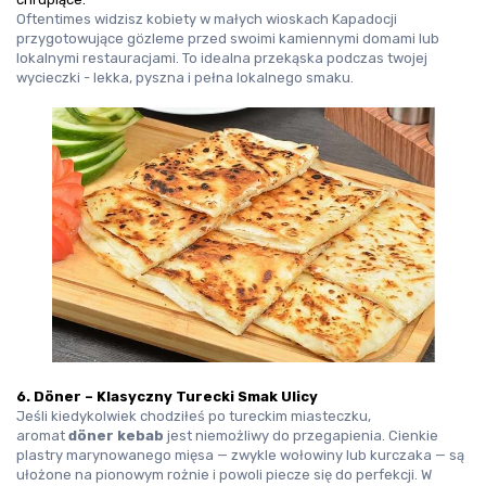
Oftentimes widzisz kobiety w małych wioskach Kapadocji 
przygotowujące gözleme przed swoimi kamiennymi domami lub 
lokalnymi restauracjami. To idealna przekąska podczas twojej 
wycieczki - lekka, pyszna i pełna lokalnego smaku.
6. Döner – Klasyczny Turecki Smak Ulicy
Jeśli kiedykolwiek chodziłeś po tureckim miasteczku, 
aromat 
döner kebab
 jest niemożliwy do przegapienia. Cienkie 
plastry marynowanego mięsa — zwykle wołowiny lub kurczaka — są 
ułożone na pionowym rożnie i powoli piecze się do perfekcji. W 