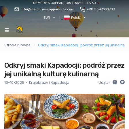
MEMORIES CAPPADOCIA TRAVEL - 17760
info@memoriescappadocia.com
+90 5543221703
EUR
Polski
Strona główna
Odkryj smaki Kapadocji: podróż przez jej unikalną ku
Odkryj smaki Kapadocji: podróż przez
jej unikalną kulturę kulinarną
13-10-2025
Krajobrazy i Kapadocja
Udział