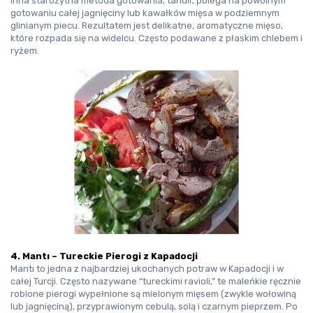
Inna starożytna metoda gotowania, 
tandır
, polega na powolnym 
gotowaniu całej jagnięciny lub kawałków mięsa w podziemnym 
glinianym piecu. Rezultatem jest delikatne, aromatyczne mięso, 
które rozpada się na widelcu. Często podawane z płaskim chlebem i 
ryżem.
4. Mantı – Tureckie Pierogi z Kapadocji
Mantı to jedna z najbardziej ukochanych potraw w Kapadocji i w 
całej Turcji. Często nazywane 
“tureckimi ravioli,”
 te maleńkie ręcznie 
robione pierogi wypełnione są mielonym mięsem (zwykle wołowiną 
lub jagnięciną), przyprawionym cebulą, solą i czarnym pieprzem. Po 