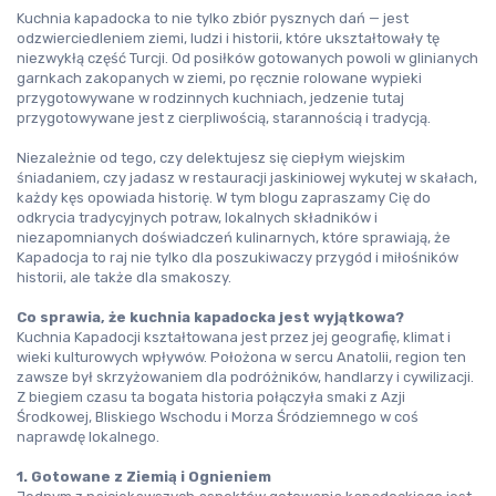
Kuchnia kapadocka to nie tylko zbiór pysznych dań — jest 
odzwierciedleniem ziemi, ludzi i historii, które ukształtowały tę 
niezwykłą część Turcji. Od posiłków gotowanych powoli w glinianych 
garnkach zakopanych w ziemi, po ręcznie rolowane wypieki 
przygotowywane w rodzinnych kuchniach, jedzenie tutaj 
przygotowywane jest z cierpliwością, starannością i tradycją.
Niezależnie od tego, czy delektujesz się ciepłym wiejskim 
śniadaniem, czy jadasz w restauracji jaskiniowej wykutej w skałach, 
każdy kęs opowiada historię. W tym blogu zapraszamy Cię do 
odkrycia tradycyjnych potraw, lokalnych składników i 
niezapomnianych doświadczeń kulinarnych, które sprawiają, że 
Kapadocja to raj nie tylko dla poszukiwaczy przygód i miłośników 
historii, ale także dla smakoszy.
Co sprawia, że kuchnia kapadocka jest wyjątkowa?
Kuchnia Kapadocji kształtowana jest przez jej geografię, klimat i 
wieki kulturowych wpływów. Położona w sercu Anatolii, region ten 
zawsze był skrzyżowaniem dla podróżników, handlarzy i cywilizacji. 
Z biegiem czasu ta bogata historia połączyła smaki z Azji 
Środkowej, Bliskiego Wschodu i Morza Śródziemnego w coś 
naprawdę lokalnego.
1. Gotowane z Ziemią i Ognieniem