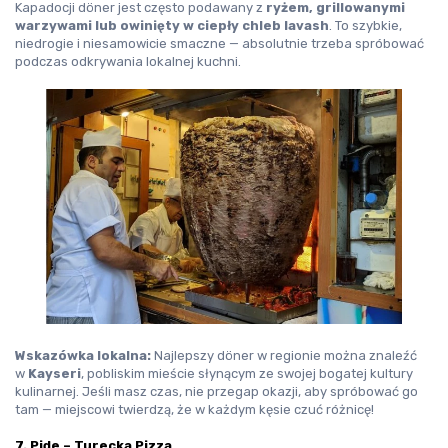
Kapadocji döner jest często podawany z 
ryżem, grillowanymi 
warzywami lub owinięty w ciepły chleb lavash
. To szybkie, 
niedrogie i niesamowicie smaczne — absolutnie trzeba spróbować 
podczas odkrywania lokalnej kuchni.
Wskazówka lokalna:
 Najlepszy döner w regionie można znaleźć 
w 
Kayseri
, pobliskim mieście słynącym ze swojej bogatej kultury 
kulinarnej. Jeśli masz czas, nie przegap okazji, aby spróbować go 
tam — miejscowi twierdzą, że w każdym kęsie czuć różnicę!
7. Pide – Turecka Pizza