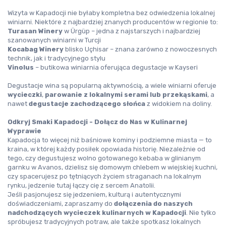
Wizyta w Kapadocji nie byłaby kompletna bez odwiedzenia lokalnej 
winiarni. Niektóre z najbardziej znanych producentów w regionie to:
Turasan Winery
 w Ürgüp – jedna z najstarszych i najbardziej 
szanowanych winiarni w Turcji
Kocabag Winery
 blisko Uçhisar – znana zarówno z nowoczesnych 
technik, jak i tradycyjnego stylu
Vinolus
 – butikowa winiarnia oferująca degustacje w Kayseri
Degustacje wina są popularną aktywnością, a wiele winiarni oferuje 
wycieczki
, 
parowanie z lokalnymi serami lub przekąskami
, a 
nawet 
degustacje zachodzącego słońca
 z widokiem na doliny.
Odkryj Smaki Kapadocji - Dołącz do Nas w Kulinarnej 
Wyprawie
Kapadocja to więcej niż baśniowe kominy i podziemne miasta — to 
kraina, w której każdy posiłek opowiada historię. Niezależnie od 
tego, czy degustujesz wolno gotowanego kebaba w glinianym 
garnku w Avanos, dzielisz się domowym chlebem w wiejskiej kuchni, 
czy spacerujesz po tętniących życiem straganach na lokalnym 
rynku, jedzenie tutaj łączy cię z sercem Anatolii.
Jeśli pasjonujesz się jedzeniem, kulturą i autentycznymi 
doświadczeniami, zapraszamy do 
dołączenia do naszych 
nadchodzących wycieczek kulinarnych w Kapadocji
. Nie tylko 
spróbujesz tradycyjnych potraw, ale także spotkasz lokalnych 