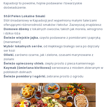
Kapadocji to powolne, hojnie podawane i towarzyskie 
doświadczenie.
Stół Pełen Lokalne Smaki
Stół śniadaniowy w Kapadocji jest wypełniony małymi talerzami 
oferującymi różnorodność smaków i tekstur. Zazwyczaj znajdziesz:
Domowe dżemy
 z lokalnych owoców, takich jak morela, winogrono 
i dzika róża
Świeże wiejskie jajka
, często podawane z pomidorami i papryką 
(
menemen
)
Wybór lokalnych serów
, od miękkiego białego sera po dojrzały 
ser kozi
Oliwki
, zarówno czarne, jak i zielone, czasami marynowane z 
ziołami
Świeżo upieczony chleb
, ciepły prosto z pieca kamiennego
Kaymak (śmietana klotkowa)
 serwowana z miodem zbieranym w 
pobliskich dolinach
Świeże pomidory i ogórki
, zebrane prosto z ogrodu