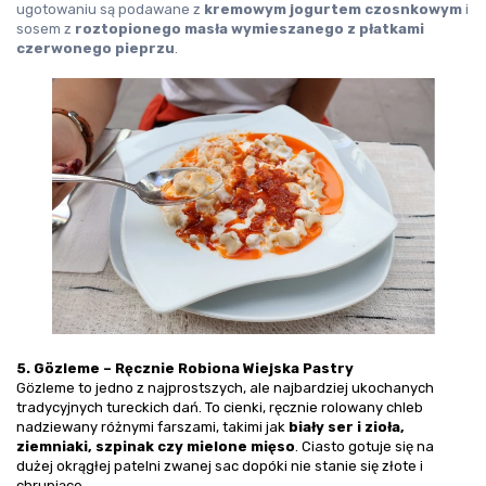
ugotowaniu są podawane z 
kremowym jogurtem czosnkowym
 i 
sosem z 
roztopionego masła wymieszanego z płatkami 
czerwonego pieprzu
.
5. Gözleme – Ręcznie Robiona Wiejska Pastry
Gözleme to jedno z najprostszych, ale najbardziej ukochanych 
tradycyjnych tureckich dań. To cienki, ręcznie rolowany chleb 
nadziewany różnymi farszami, takimi jak 
biały ser i zioła, 
ziemniaki, szpinak czy mielone mięso
. Ciasto gotuje się na 
dużej okrągłej patelni zwanej 
sac
 dopóki nie stanie się złote i 
chrupiące.