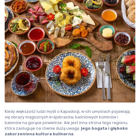
Kiedy większość ludzi myśli o Kapadocji, w ich umysłach pojawiają 
się obrazy magicznych krajobrazów, baśniowych kominów i 
balonów na gorące powietrze. Ale jest inna strona tego regionu, 
która zasługuje na równie dużą uwagę: 
jego bogata i głęboko 
zakorzeniona kultura kulinarna
.