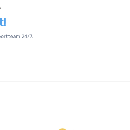
e
t!
pportteam 24/7.