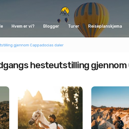
de
Hvem er vi?
Blogger
Turer
Reiseplanskjema
stilling gjennom Cappadocias daler
gangs hesteutstilling gjennom