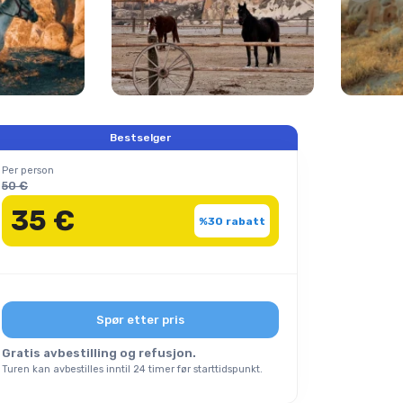
Bestselger
Per person
50 €
35 €
%30 rabatt
Spør etter pris
Gratis avbestilling og refusjon.
Turen kan avbestilles inntil 24 timer før starttidspunkt.