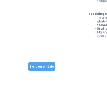
solopp
Bestillings
For å r
WhatsA
solne
Gratis
Tilgje
spesiel
Skriv en omtale