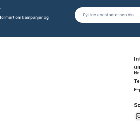
v
informert om kampanjer og
In
Off
Ne
Te
E-
So