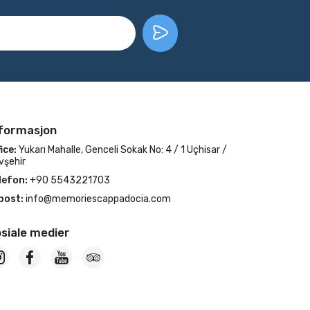
formasjon
ice:
Yukarı Mahalle, Genceli Sokak No: 4 / 1 Uçhisar /
vşehir
lefon:
+90 5543221703
post:
info@memoriescappadocia.com
siale medier