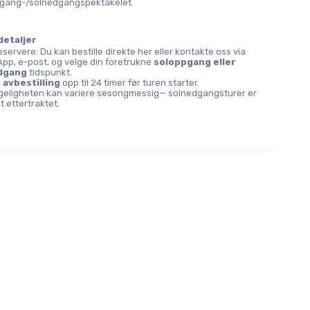
gang-/solnedgangspektakelet.
detaljer
eservere: Du kan bestille direkte her eller kontakte oss via 
pp, e-post, og velge din foretrukne 
soloppgang eller 
dgang
 tidspunkt.
 avbestilling
 opp til 24 timer før turen starter.
ngeligheten kan variere sesongmessig— solnedgangsturer er 
t ettertraktet.