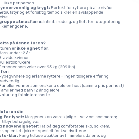
— ikke per person.
ynnervennlig og trygt:
 Perfekt for ryttere på alle nivåer. 
etsutstyr og et forsiktig tempo sikrer en avslappende 
else.
 gruppe atmosfære:
 Intimt, fredelig, og flott for fotografering 
olkemengdene.
elta på denne turen?
turen er 
ikke egnet for
:
Barn under 12 år
Gravide kvinner
Rullestolbrukere
Personer som veier over 95 kg (209 lbs)
 for
:
Nybegynnere og erfarne ryttere— ingen tidligere erfaring 
nødvendig
Par eller venner som ønsker å dele en hest (samme pris per hest)
Familier med barn 12 år og eldre
Natur- og fotointeresserte
deturen din
g for lyset:
 Morgener kan være kjølige— selv om sommeren; 
 tilbyr behagelig vær.
d nødvendigheter:
 Ha på deg komfortable sko, solkrem, 
ler, og en lett jakke— spesielt for kveldsrittene.
oto-klar:
 Fang tidløse utsikter av himmelen, dalene, og 