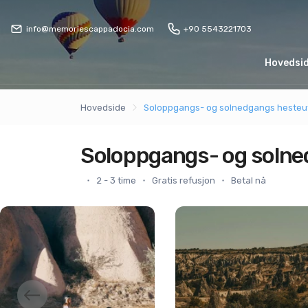
info@memoriescappadocia.com
+90 5543221703
Hovedsi
Hovedside
Soloppgangs- og solnedgangs hesteut
Soloppgangs- og solned
2 - 3 time
Gratis refusjon
Betal nå