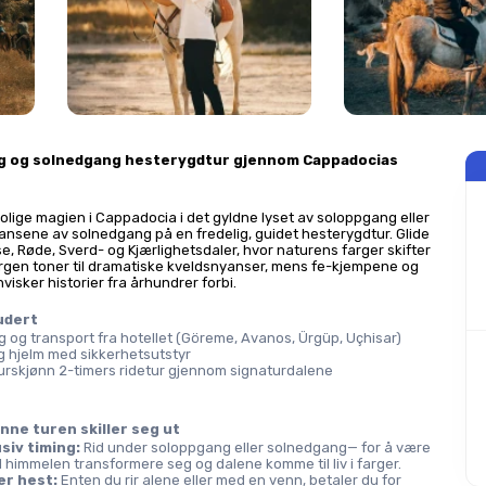
 og solnedgang hesterygdtur gjennom Cappadocias 
olige magien i Cappadocia i det gyldne lyset av soloppgang eller 
nsene av solnedgang på en fredelig, guidet hesterygdtur. Glide 
, Røde, Sverd- og Kjærlighetsdaler, hvor naturens farger skifter 
gen toner til dramatiske kveldsnyanser, mens fe-kjempene og 
visker historier fra århundrer forbi.
ludert
g og transport fra hotellet (Göreme, Avanos, Ürgüp, Uçhisar)
g hjelm med sikkerhetsutstyr
urskjønn 2-timers ridetur gjennom signaturdalene
nne turen skiller seg ut
siv timing:
 Rid under soloppgang eller solnedgang— for å være 
il himmelen transformere seg og dalene komme til liv i farger.
er hest:
 Enten du rir alene eller med en venn, betaler du for 