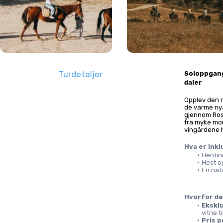
Turdetaljer
Soloppgang
daler
Opplev den r
de varme nya
gjennom Rose
fra myke mor
vingårdene h
Hva er ink
Hentin
Hest o
En nat
Hvorfor de
Eksklu
vitne t
Pris p