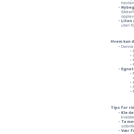
hesten
Nybeg
Sikkerh
opplev
Liten
uten f
Hvem kan d
Denne 
Egnet
Tips for ri
Kle de
kvelder
Ta me
solbril
Vær f