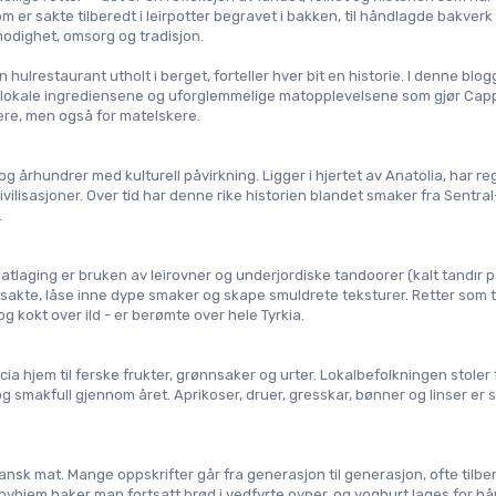
 er sakte tilberedt i leirpotter begravet i bakken, til håndlagde bakverk 
lmodighet, omsorg og tradisjon.
 hulrestaurant utholt i berget, forteller hver bit en historie. I denne blog
ene, lokale ingrediensene og uforglemmelige matopplevelsene som gjør Cap
skere, men også for matelskere.
g århundrer med kulturell påvirkning. Ligger i hjertet av Anatolia, har re
vilisasjoner. Over tid har denne rike historien blandet smaker fra Sentral-
.
laging er bruken av leirovner og underjordiske tandoorer (kalt 
tandır 
p
 sakte, låse inne dype smaker og skape smuldrete teksturer. Retter som 
t
og kokt over ild - er berømte over hele Tyrkia.
a hjem til ferske frukter, grønnsaker og urter. Lokalbefolkningen stoler f
smakfull gjennom året. Aprikoser, druer, gresskar, bønner og linser er sti
ansk mat. Mange oppskrifter går fra generasjon til generasjon, ofte tilbere
sbyhjem baker man fortsatt brød i vedfyrte ovner, og yoghurt lages for hå