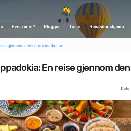
de
Hvem er vi?
Blogger
Turer
Reiseplanskjema
eise gjennom dens unike matkultur
ppadokia: En reise gjennom den
Dele