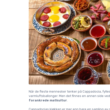
Når de fleste mennesker tenker på Cappadocia, fylles
varmluftsballonger. Men det finnes en annen side ve
forankrede matkultur
.
Cappadocias kjøkken er mer enn bare en samling av deil