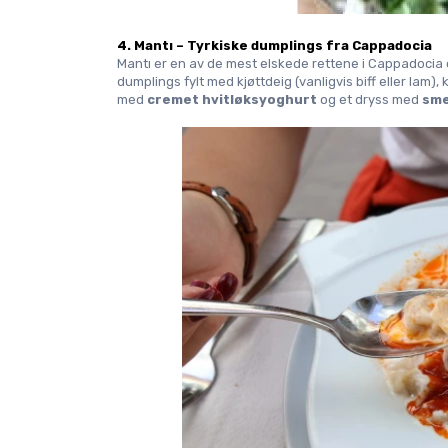
4. Mantı – Tyrkiske dumplings fra Cappadocia
Mantı er en av de mest elskede rettene i Cappadocia og
dumplings fylt med kjøttdeig (vanligvis biff eller lam), 
med 
cremet hvitløksyoghurt
 og et dryss med 
sme