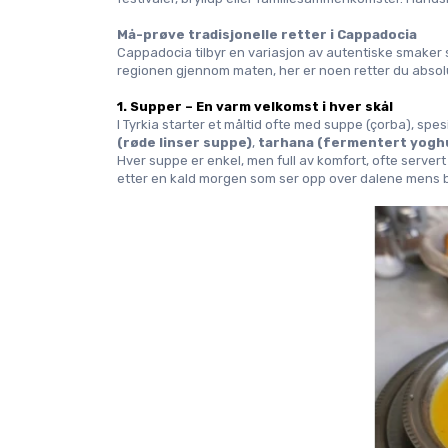
Må-prøve tradisjonelle retter i Cappadocia
Cappadocia tilbyr en variasjon av autentiske smaker so
regionen gjennom maten, her er noen retter du absol
1. Supper – En varm velkomst i hver skål
I Tyrkia starter et måltid ofte med suppe (
çorba
), spe
(røde linser suppe)
, 
tarhana (fermentert yoghu
Hver suppe er enkel, men full av komfort, ofte server
etter en kald morgen som ser opp over dalene mens ba