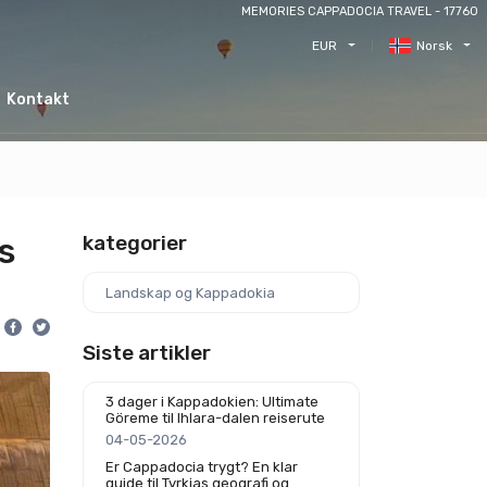
MEMORIES CAPPADOCIA TRAVEL - 17760
EUR
Norsk
Kontakt
s
kategorier
Landskap og Kappadokia
Siste artikler
3 dager i Kappadokien: Ultimate
Göreme til Ihlara-dalen reiserute
04-05-2026
Er Cappadocia trygt? En klar
guide til Tyrkias geografi og