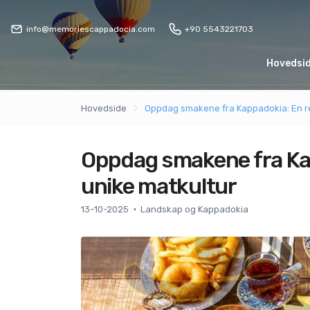
info@memoriescappadocia.com
+90 5543221703
Hovedsi
Hovedside
Oppdag smakene fra Kappadokia: En r
Oppdag smakene fra Ka
unike matkultur
13-10-2025
Landskap og Kappadokia