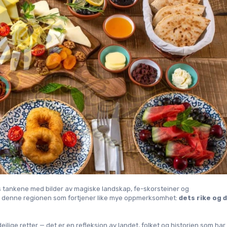
 tankene med bilder av magiske landskap, fe-skorsteiner og 
d denne regionen som fortjener like mye oppmerksomhet: 
dets rike og d
ige retter — det er en refleksjon av landet, folket og historien som har 