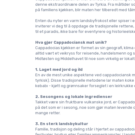
denne ekstraordinære delen av Tyrkia. Fra måltider som
på familiens kjøkken, blir maten her tilberedt med tå
Enten du nyter en varm landsbyfrokost eller spiser i en
inviterer vi deg til å oppdage de tradisjonelle rett
til et paradis, ikke bare for eventyrere og historieel
Hva gjør Cappadociansk mat unik?
Cappadocias kjøkken er formet av sin geografi, klima o
alltid vært et veikryss for reisende, handelsmenn og si
Midtøsten og Middelhavet til noe som virkelig er lokalt
1. Laget med jord og ild
En av de mest unike aspektene ved cappadociansk mat
tyrkisk). Disse tradisjonelle metodene lar maten koke
kebabı
 - kjøtt og grønnsaker forseglet i en leirkrukke 
2. Sesongens og lokale ingredienser
Takket være sin fruktbare vulkanske jord, er Cappadoci
på det som er i sesong, noe som gjør maten levende og 
mange retter.
3. En sterk landsbykultur
Familie, tradisjon og deling står i hjertet av cappadoci
festivaler, bryllup eller familiesammenkomster. I land