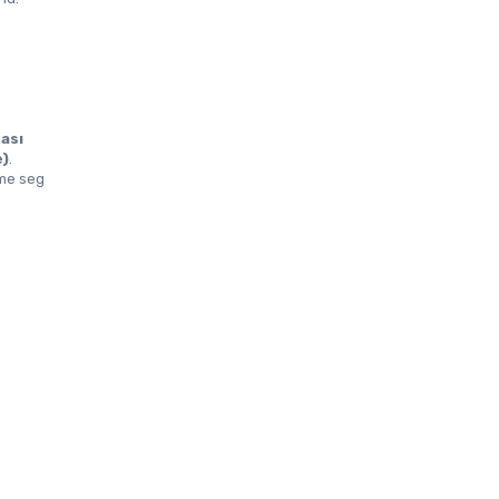
sı 
e)
.
me seg 