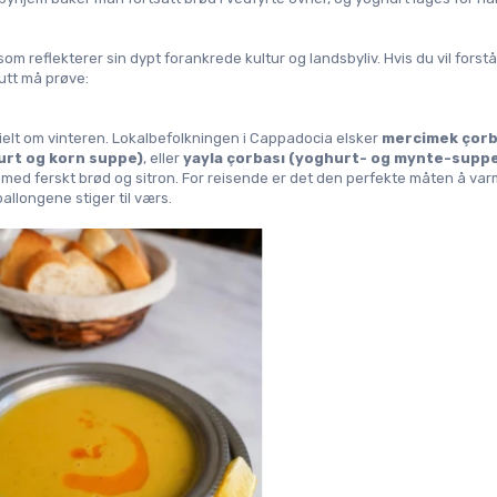
m reflekterer sin dypt forankrede kultur og landsbyliv. Hvis du vil forstå 
utt må prøve:
sielt om vinteren. Lokalbefolkningen i Cappadocia elsker 
mercimek çorba
rt og korn suppe)
, eller 
yayla çorbası (yoghurt- og mynte-supp
t med ferskt brød og sitron. For reisende er det den perfekte måten å var
llongene stiger til værs.