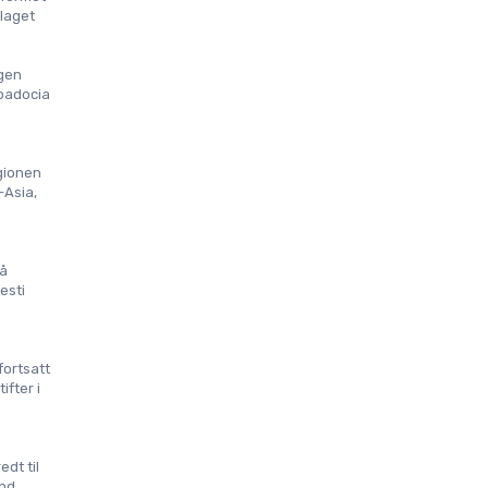
laget 
gen 
padocia 
gionen 
Asia, 
å 
esti 
ortsatt 
fter i 
dt til 
nd.