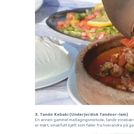
3. Tandır Kebabı (Underjordisk Tandoor-lam)
En annen gammel matlagingsmetode, 
tandır
 innebære
er mørt, smakfullt kjøtt som faller fra hverandre på gaf