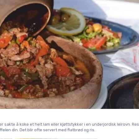
r sakte å koke et helt lam eller kjøttstykker i en underjordisk leirovn. Res
felen din. Det blir ofte servert med flatbrød og ris.