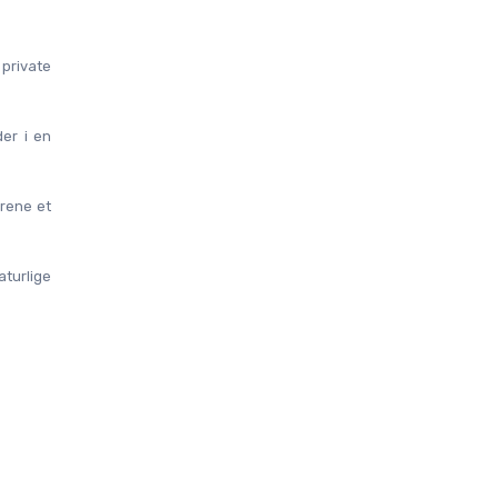
private 
er i en 
rene et 
urlige 