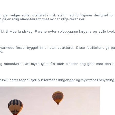
 par velger suiter utskåret i myk stein med funksjoner designet for 
gir en rolig atmosfære formet av naturlige teksturer.
t til vide landskap. Parene nyter soloppgangsfargene og stille kveld
armede fosser bygget inne i steinstrukturen. Disse fasilitetene gir pa
d.
ig atmosfære. Det myke lyset fra ilden blander seg godt med den nat
ange inkluderer regndusjer, bueformede innganger, og mykt tonet belysning.