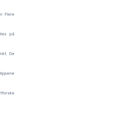
. Flere 
les på 
nkt. De 
lippene 
tforske 