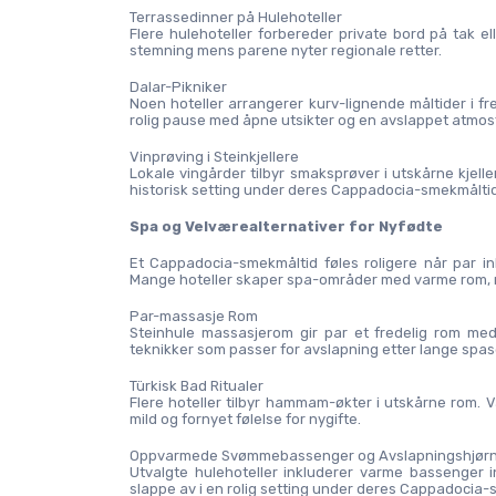
Terrassedinner på Hulehoteller
Flere hulehoteller forbereder private bord på tak el
stemning mens parene nyter regionale retter.
Dalar-Pikniker
Noen hoteller arrangerer kurv-lignende måltider i fre
rolig pause med åpne utsikter og en avslappet atmos
Vinprøving i Steinkjellere
Lokale vingårder tilbyr smaksprøver i utskårne kjelle
historisk setting under deres Cappadocia-smekmåltid
Spa og Velværealternativer for Nyfødte
Et Cappadocia-smekmåltid føles roligere når par ink
Mange hoteller skaper spa-områder med varme rom, mi
Par-massasje Rom
Steinhule massasjerom gir par et fredelig rom med 
teknikker som passer for avslapning etter lange spase
Türkisk Bad Ritualer
Flere hoteller tilbyr hammam-økter i utskårne rom.
mild og fornyet følelse for nygifte.
Oppvarmede Svømmebassenger og Avslapningshjør
Utvalgte hulehoteller inkluderer varme bassenger i
slappe av i en rolig setting under deres Cappadocia-