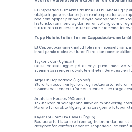
Hvorfor Hulehoteller Skaper en Unik Romantis
Et Cappadocia-smekmåltid inne i et hulehotell gir pa
utskjæringene holder en jevn romtemperatur og skaper 
noe som hjelper par med å nyte soloppgangsutsikter 
historiske rommene og danner en setting som er egn
strukturen til hulene støtter en varm stemning for nyg
Topp Hulehoteller for en Cappadocia-smekmål
Et Cappadocia-smekmåltid føles mer spesielt når par 
inne i gamle steinstrukturer. Flere eiendommer skiller 
Taşkonaklar (Uçhisar)
Dette hotellet ligger på et høyt punkt med vid va
svømmebassenger i utvalgte enheter. Servicestilen fo
Argos in Cappadocia (Uçhisar)
Store terrasser, vinkjellere, og restaurerte hulerom 
svømmebassenger utformet i steinen. Den rolige desi
Anatolian Houses (Göreme)
Takutsikten til soloppgang tilbyr en minneverdig star
Parene får direkte tilgang til naturskjønne fotopunkt 
Kayakapi Premium Caves (Ürgüp)
Restaurerte historiske hjem og hulerom danner et st
designet for komfort under et Cappadocia-smekmålti