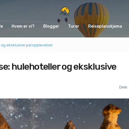
de
Hvem er vi?
Blogger
Turer
Reiseplanskjema
r og eksklusive paropplevelser
e: hulehoteller og eksklusive
Dele