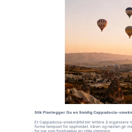
Slik Planlegger Du en Smidig Cappadocia-smekm
Et Cappadocia-smekmåltid blir lettere å organisere når
forme tempoet for oppholdet. Våren og høsten gir mer
for par som foretrekker en stille stemning.