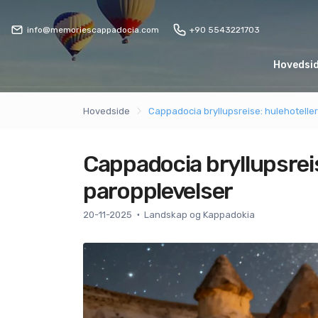
info@memoriescappadocia.com
+90 5543221703
Hovedsi
Hovedside
Cappadocia bryllupsreise: hulehotelle
Cappadocia bryllupsreis
paropplevelser
20-11-2025
Landskap og Kappadokia