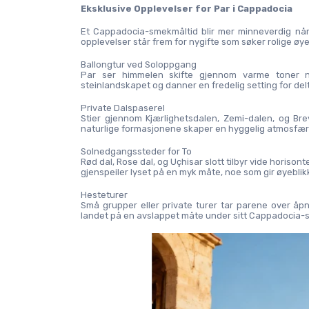
Eksklusive Opplevelser for Par i Cappadocia
Et Cappadocia-smekmåltid blir mer minneverdig når 
opplevelser står frem for nygifte som søker rolige øyeb
Ballongtur ved Soloppgang
Par ser himmelen skifte gjennom varme toner nå
steinlandskapet og danner en fredelig setting for del
Private Dalspaserel
Stier gjennom Kjærlighetsdalen, Zemi-dalen, og Bre
naturlige formasjonene skaper en hyggelig atmosfære
Solnedgangssteder for To
Rød dal, Rose dal, og Uçhisar slott tilbyr vide horiso
gjenspeiler lyset på en myk måte, noe som gir øyebli
Hesteturer
Små grupper eller private turer tar parene over åp
landet på en avslappet måte under sitt Cappadocia-