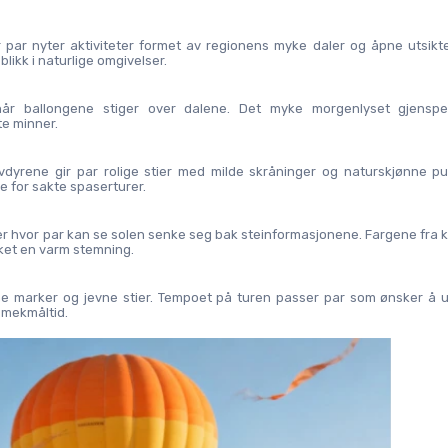
par nyter aktiviteter formet av regionens myke daler og åpne utsikter
likk i naturlige omgivelser.
r ballongene stiger over dalene. Det myke morgenlyset gjenspei
te minner.
vdyrene gir par rolige stier med milde skråninger og naturskjønne pu
 for sakte spaserturer.
nter hvor par kan se solen senke seg bak steinformasjonene. Fargene fra k
kket en varm stemning.
ne marker og jevne stier. Tempoet på turen passer par som ønsker å u
smekmåltid.