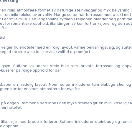
k Setting
r en rolig atmosfære formet av naturlige steinvegger og myk belysning. 
en mild følelse av privatliv. Mange suiter har terrasser med utsikt mot 
i et stille miljø. Den langsomme rytmen i regionen blander seg godt me
et for romantiske opphold. Blandingen av komfortfunksjoner og den aut
ifte.
tid
velger hulehoteller med en rolig layout, varme belysningsvalg, og suiter
seg ut for sine utsikter, servicekvalitet og komfort.
lgsyn. Suitene inkluderer stein-hule rom, private terrasser, og oppv
kuserer på rolige opphold for par.
skaper en fredelig layout. Noen suiter inkluderer tunnelaktige stier og 
gnen støtter en varm atmosfære for nygifte.
t på dagen. Rommene satt inne i den myke steinen gir en mild, koselig st
nær hotellet.
ille miljø med brede interiører. Suitene inkluderer steinbuog og romsl
d opphold.