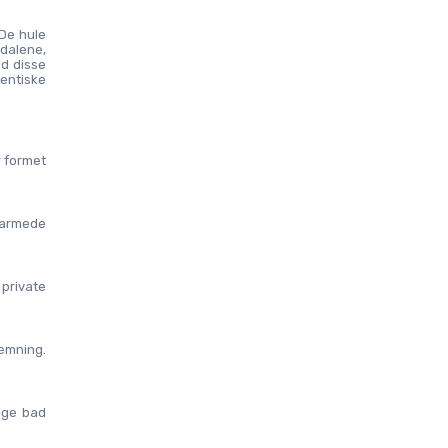
De hule 
dalene, 
d disse 
entiske 
 formet 
armede 
private 
emning. 
ige bad 