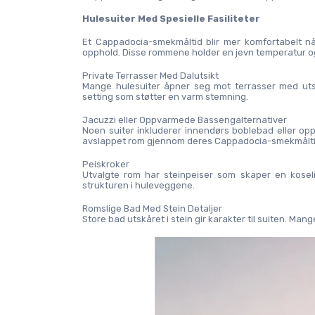
Hulesuiter Med Spesielle Fasiliteter
Et Cappadocia-smekmåltid blir mer komfortabelt når
opphold. Disse rommene holder en jevn temperatur og 
Private Terrasser Med Dalutsikt
Mange hulesuiter åpner seg mot terrasser med utsik
setting som støtter en varm stemning.
Jacuzzi eller Oppvarmede Bassengalternativer
Noen suiter inkluderer innendørs boblebad eller oppv
avslappet rom gjennom deres Cappadocia-smekmålti
Peiskroker
Utvalgte rom har steinpeiser som skaper en kosel
strukturen i huleveggene.
Romslige Bad Med Stein Detaljer
Store bad utskåret i stein gir karakter til suiten. M