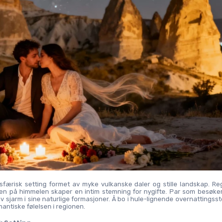
færisk setting formet av myke vulkanske daler og stille landskap. Re
en på himmelen skaper en intim stemning for nygifte. Par som besøker
 sjarm i sine naturlige formasjoner. Å bo i hule-lignende overnattingsste
mantiske følelsen i regionen.