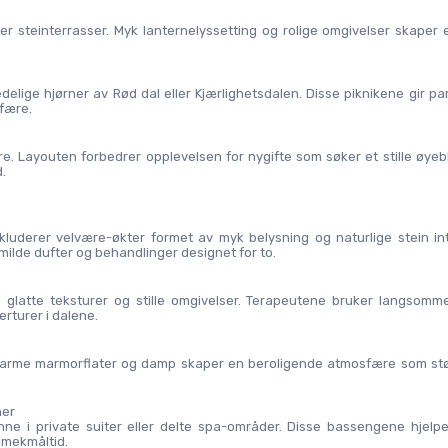
ler steinterrasser. Myk lanternelyssetting og rolige omgivelser skaper e
delige hjørner av Rød dal eller Kjærlighetsdalen. Disse piknikene gir pa
fære.
re. Layouten forbedrer opplevelsen for nygifte som søker et stille øyebli
.
luderer velvære-økter formet av myk belysning og naturlige stein inte
lde dufter og behandlinger designet for to.
glatte teksturer og stille omgivelser. Terapeutene bruker langsomme,
rturer i dalene.
 Varme marmorflater og damp skaper en beroligende atmosfære som støt
ner
nne i private suiter eller delte spa-områder. Disse bassengene hjelpe
smekmåltid.