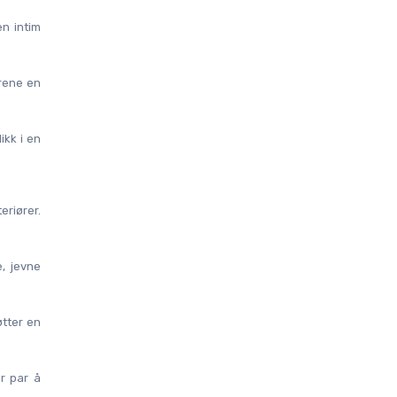
n intim 
rene en 
kk i en 
riører. 
 jevne 
ter en 
r par å 