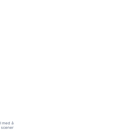
l med å 
 scener 