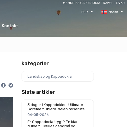
MEMORIES CAPPADOCIA TRAVEL - 17760
EUR
Norsk
Kontakt
kategorier
Landskap og Kappadokia
Siste artikler
3 dager i Kappadokien: Ultimate
Göreme til Ihlara-dalen reiserute
04-05-2026
Er Cappadocia trygt? En klar
guide til Tyrkias geografi og