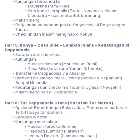
Kunjungan terpandu ke:
Travertine Pamukkale
Kota Kuno Hierapolis (Teater, Necopolis, Kolam 
Cleopatra – opsional untuk berenang)
Makan siang
Perjalanan pemandangan ke Konya melalui Pegunungan 
Taurus
Check-in dan malam menginap di Konya
Hari 5: Konya – Desa Sille – Lembah Ihlara – Kedatangan di 
Cappadocia
Sarapan dan check-out
Kunjungan:
Museum Mevlana (Mausoleum Rumi)
Desa Sille (kota kuno Yunani Ortodoks)
Transfer ke Cappadocia via Aksaray
Berhenti di Lembah Ihlara – hiking pendek di sepanjang 
Sungai Melendiz
Kedatangan dan check-in di hotel di Uçhisar (Nevşehir)
Malam menginap di Cappadocia
Hari 6: Tur Cappadocia Utara (Sorotan Tur Merah)
Opsional: Penerbangan Balon Udara Panas saat matahari 
terbit (biaya tambahan)
Sarapan di hotel
Kunjungan mencakup:
Museum Terbuka Göreme
Paşabağ (Lembah Biarawan)
Lembah Devrent (Lembah Imajinasi)