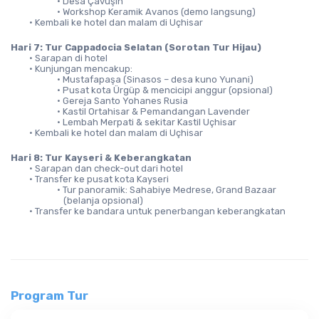
Desa Çavuşin
Workshop Keramik Avanos (demo langsung)
Kembali ke hotel dan malam di Uçhisar
Hari 7: Tur Cappadocia Selatan (Sorotan Tur Hijau)
Sarapan di hotel
Kunjungan mencakup:
Mustafapaşa (Sinasos – desa kuno Yunani)
Pusat kota Ürgüp & mencicipi anggur (opsional)
Gereja Santo Yohanes Rusia
Kastil Ortahisar & Pemandangan Lavender
Lembah Merpati & sekitar Kastil Uçhisar
Kembali ke hotel dan malam di Uçhisar
Hari 8: Tur Kayseri & Keberangkatan
Sarapan dan check-out dari hotel
Transfer ke pusat kota Kayseri
Tur panoramik: Sahabiye Medrese, Grand Bazaar 
(belanja opsional)
Transfer ke bandara untuk penerbangan keberangkatan
Program Tur