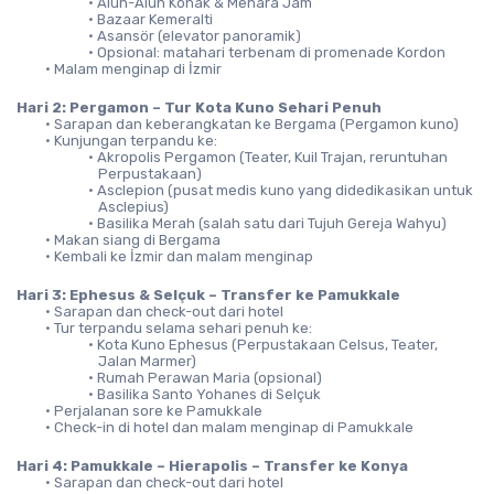
Alun-Alun Konak & Menara Jam
Bazaar Kemeralti
Asansör (elevator panoramik)
Opsional: matahari terbenam di promenade Kordon
Malam menginap di İzmir
Hari 2: Pergamon – Tur Kota Kuno Sehari Penuh
Sarapan dan keberangkatan ke Bergama (Pergamon kuno)
Kunjungan terpandu ke:
Akropolis Pergamon (Teater, Kuil Trajan, reruntuhan 
Perpustakaan)
Asclepion (pusat medis kuno yang didedikasikan untuk 
Asclepius)
Basilika Merah (salah satu dari Tujuh Gereja Wahyu)
Makan siang di Bergama
Kembali ke İzmir dan malam menginap
Hari 3: Ephesus & Selçuk – Transfer ke Pamukkale
Sarapan dan check-out dari hotel
Tur terpandu selama sehari penuh ke:
Kota Kuno Ephesus (Perpustakaan Celsus, Teater, 
Jalan Marmer)
Rumah Perawan Maria (opsional)
Basilika Santo Yohanes di Selçuk
Perjalanan sore ke Pamukkale
Check-in di hotel dan malam menginap di Pamukkale
Hari 4: Pamukkale – Hierapolis – Transfer ke Konya
Sarapan dan check-out dari hotel