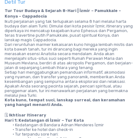
Detil Tur
Tur Tour Budaya & Sejarah 8-Hari | İzmir – Pamukkale – 
Konya – Cappadocia
Ikuti perjalanan yang tak terlupakan selama 8 hari melalui harta 
budaya dan alam Turki. Dimulai dari kota pesisir İzmir, itinerary yang 
diperkaya ini mencakup keajaiban kuno Ephesus dan Pergamon, 
teras travertine putih Pamukkale, pusat spiritual Konya, dan 
lanskap magis Cappadocia.
Dari reruntuhan marmer kekaisaran kuno hingga lembah mistis dan 
kota bawah tanah, tur ini dirancang bagi mereka yang ingin 
merasakan esensi Anatolia secara mendalam. Anda akan 
menjelajahi situs-situs suci seperti Rumah Perawan Maria dan 
Museum Mevlana, berdiri di atas akropolis Pergamon, dan berjalan-
jalan di sepanjang Lembah Ihlara yang tenang.
Setiap hari menggabungkan pemanduan informatif, akomodasi 
yang nyaman, dan transfer yang panoramik, memberikan Anda 
keseimbangan yang sempurna antara eksplorasi dan relaksasi. 
Apakah Anda seorang pecinta sejarah, pencari spiritual, atau 
penggemar alam, tur ini menawarkan perjalanan yang bermakna 
melalui jiwa Turki.
Kota kuno, tempat suci, lanskap surreal, dan keramahan 
yang hangat menanti Anda.
🗓️ 
Ikhtisar Itinerary
Hari 1: Kedatangan di İzmir – Tur Kota
Kedatangan di Bandara Adnan Menderes İzmir
Transfer ke hotel dan check-in
Tur terpandu sore hari: