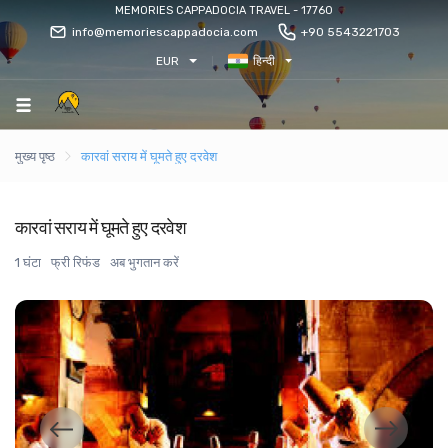
MEMORIES CAPPADOCIA TRAVEL - 17760
info@memoriescappadocia.com
+90 5543221703
EUR
हिन्दी
मुख्य पृष्ठ
कारवां सराय में घूमते हुए दरवेश
कारवां सराय में घूमते हुए दरवेश
1 घंटा
फ्री रिफंड
अब भुगतान करें