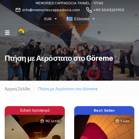
MEMORIES CAPPADOCIA TRAVEL - 17760
info@memoriescappadocia.com
+90 5543221703
EUR
Ελληνικά
Πτήση με Αερόστατο στο Göreme
Αρχική Σελίδα
Πτήση με Αερόστατο στο Göreme
Ειδική προσφορά
Best Seller
90 λεπτό
1 ώρα