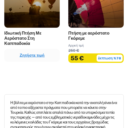
Ιδιωτική Πτήση Με
Πτήση με αερόστατο
Αερόστατο Στη
Γκόρεμε
Καππαδοκία
Αρχική τιμή
250 €
Ζητήστε τιμή
55 €
έκπτωση %78
Η βόλτα με αερόστατο στην Καππαδοκία κατά την ανατολή είναι ένα
από τα πιο αξέχαστα πράγματα που μπορείτε να κάνετε στην
Τουρκία. Καθώς επιπλέετε απαλά πάνω από τα υπερκόσμια τοπία
της περιοχής — από τους εμβληματικές νεραϊδοκαμινάδες μέχρι τις
κυλιόμενες κοιλάδες του Γκόρεμε και τους αρχαίους βραχώδεις
σχηματισμούς που έχουν σκαλιστεί στο μαλακό ηφαιστειακό