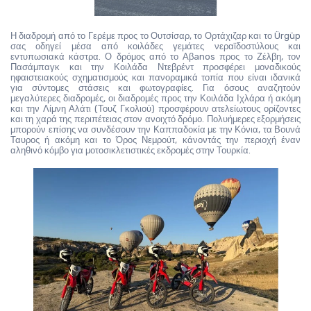
Η διαδρομή από το Γερέμε προς το Ουτσίσαρ, το Ορτάχιζαρ και το Ürgüp 
σας οδηγεί μέσα από κοιλάδες γεμάτες νεραϊδοστύλους και 
εντυπωσιακά κάστρα. Ο δρόμος από το Αβanos προς το Ζέλβη, τον 
Πασάμπαγκ και την Κοιλάδα Ντεβρέντ προσφέρει μοναδικούς 
ηφαιστειακούς σχηματισμούς και πανοραμικά τοπία που είναι ιδανικά 
για σύντομες στάσεις και φωτογραφίες. Για όσους αναζητούν 
μεγαλύτερες διαδρομές, οι διαδρομές προς την Κοιλάδα Ιχλάρα ή ακόμη 
και την Λίμνη Αλάτι (Τουζ Γκολιού) προσφέρουν ατελείωτους ορίζοντες 
και τη χαρά της περιπέτειας στον ανοιχτό δρόμο. Πολυήμερες εξορμήσεις 
μπορούν επίσης να συνδέσουν την Καππαδοκία με την Κόνια, τα Βουνά 
Ταυρος ή ακόμη και το Όρος Νεμρούτ, κάνοντάς την περιοχή έναν 
αληθινό κόμβο για μοτοσικλετιστικές εκδρομές στην Τουρκία.