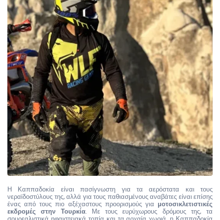
Η Καππαδοκία είναι πασίγνωστη για τα αερόστατα και τους 
νεραϊδοστύλους της, αλλά για τους παθιασμένους αναβάτες είναι επίσης 
ένας από τους πιο αξέχαστους προορισμούς για
 μοτοσικλετιστικές 
εκδρομές στην Τουρκία
. Με τους ευρύχωρους δρόμους της, τα 
σουρεαλιστικά ηφαιστειακά τοπία και τα αρχαία χωριά, η Καππαδοκία 