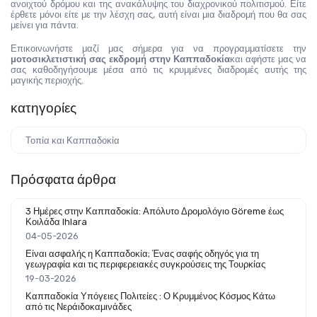
ανοιχτού δρόμου και της ανακάλυψης του διαχρονικού πολιτισμού. Είτε 
έρθετε μόνοι είτε με την λέσχη σας, αυτή είναι μια διαδρομή που θα σας 
μείνει για πάντα.
Επικοινωνήστε μαζί μας σήμερα για να προγραμματίσετε την
μοτοσικλετιστική σας εκδρομή στην Καππαδοκία
και αφήστε μας να 
σας καθοδηγήσουμε μέσα από τις κρυμμένες διαδρομές αυτής της 
μαγικής περιοχής.
κατηγορίες
Τοπία και Καππαδοκία
Πρόσφατα άρθρα
3 Ημέρες στην Καππαδοκία: Απόλυτο Δρομολόγιο Göreme έως
Κοιλάδα Ihlara
04-05-2026
Είναι ασφαλής η Καππαδοκία; Ένας σαφής οδηγός για τη
γεωγραφία και τις περιφερειακές συγκρούσεις της Τουρκίας
19-03-2026
Καππαδοκία Υπόγειες Πολιτείες : Ο Κρυμμένος Κόσμος Κάτω
από τις Νεράιδοκαμινάδες