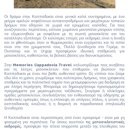
Οι δρόμοι στην Καππαδοκία είναι γενικά καλά συντηρημένοι, με ένα 
μείγμα ομαλών ασφάλτινων αυτοκινητοδρόμων και μικρότερων τοπικών 
δρόμων που οδηγούν σε χωριά και κρυμμένες κοιλάδες. Για τους 
αναζητούντες περιπέτειες, κάποια χωμάτινα μονοπάτια μπορούν επίσης 
να εξερευνηθούν με ασφάλεια με τη σωστή μοτοσικλέτα και τον 
κατάλληλο εξοπλισμό. Οι καλύτερες εποχές για εκδρομές είναι η άνοιξη 
και το φθινόπωρο, όταν οι θερμοκρασίες είναι ευχάριστες και τα τοπία 
είναι στα πιο χρωματιστά τους. Πολλά ξενοδοχεία στο Γερέμε, το 
Ουτσίσαρ και το Ürgüp προσφέρουν ιδιωτική στάθμευση για 
μοτοσικλέτες, καθιστώντας τα βολικές βάσεις για διανυκτερεύσεις.
Στην
 Memories Cappadocia Travel
, καλωσορίζουμε τους αναβάτες 
και τις λέσχες μοτοσικλετών που επιθυμούν να βιώσουν την 
Καππαδοκία με έναν πιο βαθύ, αυθεντικό τρόπο. Ως ντόπιοι που ζούμε 
εδώ όλο το χρόνο, γνωρίζουμε τους καλύτερους δρόμους, τους γραφικούς 
σταθμούς και τα πολιτιστικά σημεία που μεταμορφώνουν μια διαδρομή σε 
μια πλήρη περιήγηση. Μπορούμε να δημιουργήσουμε προσαρμοσμένα 
προγράμματα για μεμονωμένους ταξιδιώτες, ζευγάρια ή ολόκληρες 
ομάδες μοτοσικλετών, συνδυάζοντας τον ενθουσιασμό της οδήγησης με 
αυθεντικές εμπειρίες όπως η επίσκεψη σε υπόγειες πόλεις, η γεύση της 
καππαδοκικής κουζίνας ή η διαμονή σε παραδοσιακά σπηλαιώδη 
ξενοδοχεία.
Η Καππαδοκία είναι περισσότερος από έναν προορισμό - είναι μια γη 
φτιαγμένη για περιπέτεια. Για όσους αγαπούν
 τις μοτοσικλετιστικές 
εκδρομές
, προσφέρει την τέλεια ισορροπία μεταξύ της ελευθερίας του 