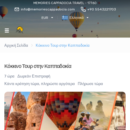
MEMORIES CAPPADOCIA TRAVEL - 17760
info@memoriescappadocia.com
+90 5543221703
EUR
Ελληνικά
Αρχική Σελίδα
Κόκκινο Τουρ στην Καππαδοκία
Κόκκινο Τουρ στην Καππαδοκία
7 ώρα
Δωρεάν Επιστροφή
Κάντε κράτηση τώρα, πληρώστε αργότερα
Πλήρωσε τώρα