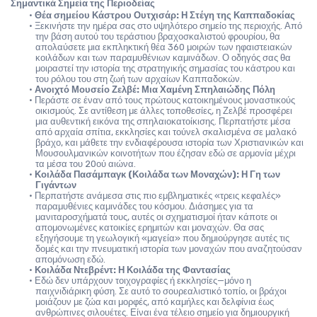
Σημαντικά Σημεία της Περιοδείας
Θέα σημείου Κάστρου Ουτχισάρ: Η Στέγη της Καππαδοκίας
Ξεκινήστε την ημέρα σας στο υψηλότερο σημείο της περιοχής. Από 
την βάση αυτού του τεράστιου βραχοσκαλιστού φρουρίου, θα 
απολαύσετε μια εκπληκτική θέα 360 μοιρών των ηφαιστειακών 
κοιλάδων και των παραμυθένιων καμινάδων. Ο οδηγός σας θα 
μοιραστεί την ιστορία της στρατηγικής σημασίας του κάστρου και 
του ρόλου του στη ζωή των αρχαίων Καππαδοκών.
Ανοιχτό Μουσείο Ζελβέ: Μια Χαμένη Σπηλαιώδης Πόλη
Περάστε σε έναν από τους πρώτους κατοικημένους μοναστικούς 
οικισμούς. Σε αντίθεση με άλλες τοποθεσίες, η Ζελβέ προσφέρει 
μια αυθεντική εικόνα της σπηλαιοκατοίκισης. Περπατήστε μέσα 
από αρχαία σπίτια, εκκλησίες και τούνελ σκαλισμένα σε μαλακό 
βράχο, και μάθετε την ενδιαφέρουσα ιστορία των Χριστιανικών και 
Μουσουλμανικών κοινοτήτων που έζησαν εδώ σε αρμονία μέχρι 
τα μέσα του 20ού αιώνα.
Κοιλάδα Πασάμπαγκ (Κοιλάδα των Μοναχών): Η Γη των 
Γιγάντων
Περπατήστε ανάμεσα στις πιο εμβληματικές «τρεις κεφαλές» 
παραμυθένιες καμινάδες του κόσμου. Διάσημες για τα 
μανιταροσχήματά τους, αυτές οι σχηματισμοί ήταν κάποτε οι 
απομονωμένες κατοικίες ερημιτών και μοναχών. Θα σας 
εξηγήσουμε τη γεωλογική «μαγεία» που δημιούργησε αυτές τις 
δομές και την πνευματική ιστορία των μοναχών που αναζητούσαν 
απομόνωση εδώ.
Κοιλάδα Ντεβρέντ: Η Κοιλάδα της Φαντασίας
Εδώ δεν υπάρχουν τοιχογραφίες ή εκκλησίες—μόνο η 
παιχνιδιάρικη φύση. Σε αυτό το σουρεαλιστικό τοπίο, οι βράχοι 
μοιάζουν με ζώα και μορφές, από καμήλες και δελφίνια έως 
ανθρώπινες σιλουέτες. Είναι ένα τέλειο σημείο για δημιουργική 