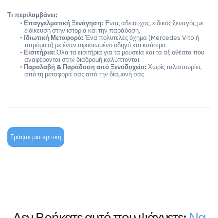
Τι περιλαμβάνει;
Επαγγελματική Ξενάγηση:
 Ένας αδειούχος, ειδικός ξεναγός με 
ειδίκευση στην ιστορία και την παράδοση.
Ιδιωτική Μεταφορά:
 Ένα πολυτελές όχημα (Mercedes Vito ή 
παρόμοιο) με έναν αφοσιωμένο οδηγό και καύσιμα.
Εισιτήρια:
 Όλα τα εισιτήρια για τα μουσεία και τα αξιοθέατα που 
αναφέρονται στην διαδρομή καλύπτονται.
Παραλαβή & Παράδοση από Ξενοδοχείο:
 Χωρίς ταλαιπωρίες 
από τη μεταφορά σας από την διαμονή σας.
Γράψτε μια κριτική
Δεν Βρήκατε αυτό που ψάχνετε;
Να