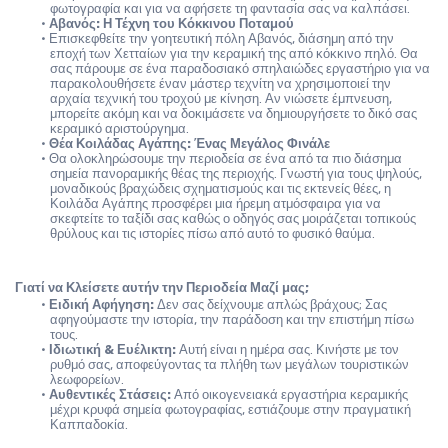
φωτογραφία και για να αφήσετε τη φαντασία σας να καλπάσει.
Αβανός: Η Τέχνη του Κόκκινου Ποταμού
Επισκεφθείτε την γοητευτική πόλη Αβανός, διάσημη από την 
εποχή των Χετταίων για την κεραμική της από κόκκινο πηλό. Θα 
σας πάρουμε σε ένα παραδοσιακό σπηλαιώδες εργαστήριο για να 
παρακολουθήσετε έναν μάστερ τεχνίτη να χρησιμοποιεί την 
αρχαία τεχνική του τροχού με κίνηση. Αν νιώσετε έμπνευση, 
μπορείτε ακόμη και να δοκιμάσετε να δημιουργήσετε το δικό σας 
κεραμικό αριστούργημα.
Θέα Κοιλάδας Αγάπης: Ένας Μεγάλος Φινάλε
Θα ολοκληρώσουμε την περιοδεία σε ένα από τα πιο διάσημα 
σημεία πανοραμικής θέας της περιοχής. Γνωστή για τους ψηλούς, 
μοναδικούς βραχώδεις σχηματισμούς και τις εκτενείς θέες, η 
Κοιλάδα Αγάπης προσφέρει μια ήρεμη ατμόσφαιρα για να 
σκεφτείτε το ταξίδι σας καθώς ο οδηγός σας μοιράζεται τοπικούς 
θρύλους και τις ιστορίες πίσω από αυτό το φυσικό θαύμα.
Γιατί να Κλείσετε αυτήν την Περιοδεία Μαζί μας;
Ειδική Αφήγηση:
 Δεν σας δείχνουμε απλώς βράχους; Σας 
αφηγούμαστε την ιστορία, την παράδοση και την επιστήμη πίσω 
τους.
Ιδιωτική & Ευέλικτη:
 Αυτή είναι η ημέρα σας. Κινήστε με τον 
ρυθμό σας, αποφεύγοντας τα πλήθη των μεγάλων τουριστικών 
λεωφορείων.
Αυθεντικές Στάσεις:
 Από οικογενειακά εργαστήρια κεραμικής 
μέχρι κρυφά σημεία φωτογραφίας, εστιάζουμε στην πραγματική 
Καππαδοκία.