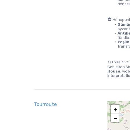
densel
🏛️ Höhepun
Gümüş
byzant
Antik
für di
Yeşil
Transf
🍴 Exklusiv
Genießen Si
House
, wo 
Interpretati
Tourroute
+
−