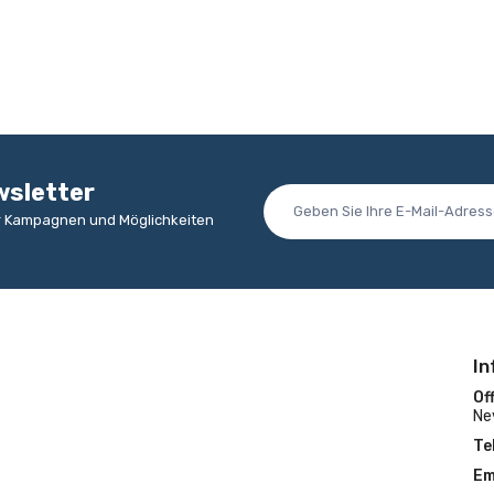
wsletter
er Kampagnen und Möglichkeiten
In
Off
Ne
Te
Em