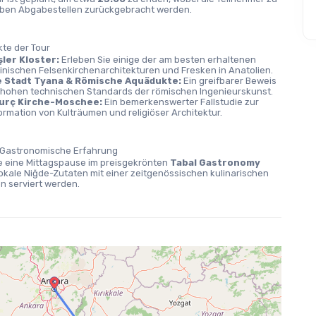
ben Abgabestellen zurückgebracht werden.
kte der Tour
ler Kloster:
 Erleben Sie einige der am besten erhaltenen 
inischen Felsenkirchenarchitekturen und Fresken in Anatolien.
e Stadt Tyana & Römische Aquädukte:
 Ein greifbarer Beweis 
e hohen technischen Standards der römischen Ingenieurskunst.
burç Kirche-Moschee:
 Ein bemerkenswerter Fallstudie zur 
ormation von Kulträumen und religiöser Architektur.
e Gastronomische Erfahrung
e eine Mittagspause im preisgekrönten 
Tabal Gastronomy 
lokale Niğde-Zutaten mit einer zeitgenössischen kulinarischen 
on serviert werden.