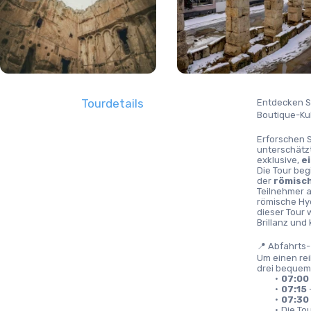
Tourdetails
Entdecken S
Boutique-Kul
Erforschen S
unterschätzt
exklusive, 
e
Die Tour begi
der 
römisc
Teilnehmer a
römische Hyd
dieser Tour 
Brillanz und
📍 Abfahrts-
Um einen rei
drei bequeme
07:00
07:15
 
07:30
Die Tou