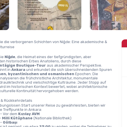
ie die verborgenen Schichten von Niğde: Eine akademische & 
turreise
ie 
Niğde
, die Heimat eines der tiefgründigsten, aber 
en historischen Erbes Anatoliens, durch diese 
intägige Boutique-Tour
 aus akademischer Perspektive.
nnt in 
Ankara
 und erkundet die sich überschneidenden Spuren 
hen, byzantinischen und osmanischen
 Epochen. Die 
nalysieren die frühchristliche Architektur, monumentale 
rauliktechnik und vielschichtige Kulträume. Jeder Stopp auf 
wird im historischen Kontext bewertet, wobei architektonische 
 kulturelle Kontinuität hervorgehoben werden.
 & Rückkehrdetails
bungslosen Start unserer Reise zu gewährleisten, bieten wir 
 Treffpunkte in Ankara:
 – Vor dem 
Kızılay AVM
– 
Milli Kütüphane
 (Nationale Bibliothek)
 – 
Gölbaşı
r ist geplant, um etwa 
23:00
 zu enden, wobei die Teilnehmer zu 