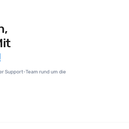
n,
it
!
ser Support-Team rund um die