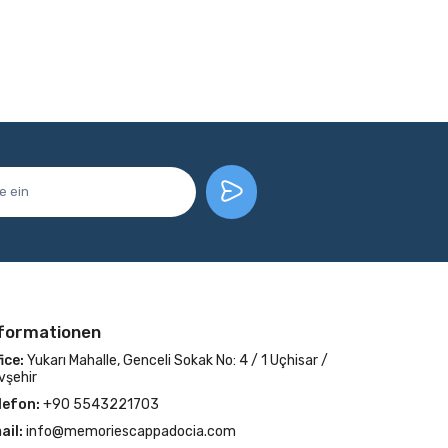
formationen
ice:
Yukarı Mahalle, Genceli Sokak No: 4 / 1 Uçhisar /
vşehir
lefon:
+90 5543221703
ail:
info@memoriescappadocia.com