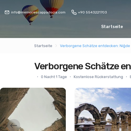
info@memoriescappadocia.com
+90 5543221703
Startseite
Startseite
Verborgene Schätze entdecken: Niğde
Verborgene Schätze en
0 Nacht 1 Tage
Kostenlose Rückerstattung