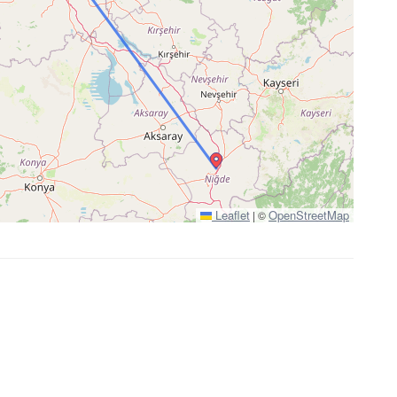
Leaflet
OpenStreetMap
|
©