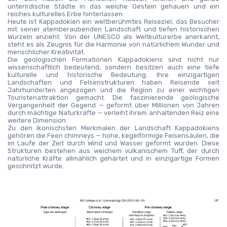
unterirdische Städte in das weiche Gestein gehauen und ein 
reiches kulturelles Erbe hinterlassen.
Heute ist Kappadokien ein weltberühmtes Reiseziel, das Besucher 
mit seiner atemberaubenden Landschaft und tiefen historischen 
Wurzeln anzieht. Von der UNESCO als Weltkulturerbe anerkannt, 
steht es als Zeugnis für die Harmonie von natürlichem Wunder und 
menschlicher Kreativität.
Die geologischen Formationen Kappadokiens sind nicht nur 
wissenschaftlich bedeutend, sondern besitzen auch eine tiefe 
kulturelle und historische Bedeutung. Ihre einzigartigen 
Landschaften und Felsenstrukturen haben Reisende seit 
Jahrhunderten angezogen und die Region zu einer wichtigen 
Touristenattraktion gemacht. Die faszinierende geologische 
Vergangenheit der Gegend — geformt über Millionen von Jahren 
durch mächtige Naturkräfte — verleiht ihrem anhaltenden Reiz eine 
weitere Dimension.
Zu den ikonischsten Merkmalen der Landschaft Kappadokiens 
gehören die Feen chimneys — hohe, kegelförmige Felsensäulen, die 
im Laufe der Zeit durch Wind und Wasser geformt wurden. Diese 
Strukturen bestehen aus weichem vulkanischem Tuff, der durch 
natürliche Kräfte allmählich gehärtet und in einzigartige Formen 
geschnitzt wurde.