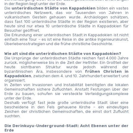
in der Region liegt unter der Erde.
Die 
unterirdischen Städte von Kappadokien
 bilden ein vastes 
unterirdisches Netzwerk, das vor Tausenden von Jahren in 
vulkanischem Gestein gehauen wurde. Archäologen schätzen, 
dass fast 100 unterirdische Städte in der Region existieren, aber 
heute sind nur etwa 10 unterirdische Städte in Kappadokien für 
Besucher geöffnet.
Die Erkundung einer unterirdischen Stadt in Kappadokien ist nicht 
einfach eine Tour – es ist eine Reise in die antike Ingenieurskunst, 
Überlebensstrategien und die frühe christliche Geschichte.
Wie alt sind die unterirdischen Städte von Kappadokien?
Die Ursprünge der unterirdischen Städte reichen fast 4.000 Jahre 
zurück, möglicherweise bis in die Zeit der Hethiter. Ein Großteil der 
heute sichtbaren Struktur wurde jedoch während der 
byzantinischen Ära, insbesondere von 
frühen Christen in 
Kappadokien
, zwischen dem 4. und 10. Jahrhundert erweitert und 
organisiert.
In Zeiten von Invasionen und Instabilität benötigten die lokalen 
Gemeinschaften sichere Zufluchten. Anstatt Festungen über der 
Erde zu bauen, schufen sie versteckte Verteidigungskomplexe 
unter der Erde.
Deshalb verfügt fast jede große unterirdische Stadt über eine 
bescheidene in den Fels gehauene Kirche – ein eindeutiges 
Zeichen der christlichen Gemeinschaften, die einst dort Zuflucht 
suchten.
Die Derinkuyu-Underground-Stadt: Acht Ebenen unter der 
Erde