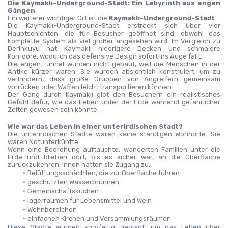
Die Kaymaklı-Underground-Stadt: Ein Labyrinth aus engen 
Gängen
Ein weiterer wichtiger Ort ist die 
Kaymaklı-Underground-Stadt
.
Die Kaymaklı-Underground-Stadt erstreckt sich über vier 
Hauptschichten, die für Besucher geöffnet sind, obwohl das 
komplette System als viel größer angesehen wird. Im Vergleich zu 
Derinkuyu hat Kaymaklı niedrigere Decken und schmalere 
Korridore, wodurch das defensive Design sofort ins Auge fällt.
Die engen Tunnel wurden nicht gebaut, weil die Menschen in der 
Antike kürzer waren. Sie wurden absichtlich konstruiert, um zu 
verhindern, dass große Gruppen von Angreifern gemeinsam 
vorrücken oder Waffen leicht transportieren können.
Der Gang durch Kaymaklı gibt den Besuchern ein realistisches 
Gefühl dafür, wie das Leben unter der Erde während gefährlicher 
Zeiten gewesen sein könnte.
Wie war das Leben in einer unterirdischen Stadt?
Die unterirdischen Städte waren keine ständigen Wohnorte. Sie 
waren Notunterkünfte.
Wenn eine Bedrohung auftauchte, wanderten Familien unter die 
Erde und blieben dort, bis es sicher war, an die Oberfläche 
zurückzukehren. Innen hatten sie Zugang zu:
Belüftungsschächten, die zur Oberfläche führen
geschützten Wasserbrunnen
Gemeinschaftsküchen
lagerräumen für Lebensmittel und Wein
Wohnbereichen
einfachen Kirchen und Versammlungsräumen
Diese Städte wurden sorgfältig geplant, um das Leben über 