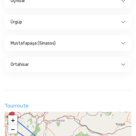
Uçhisar
Ürgüp
Mustafapaşa (Sinasos)
Ortahisar
Tourroute
+
−